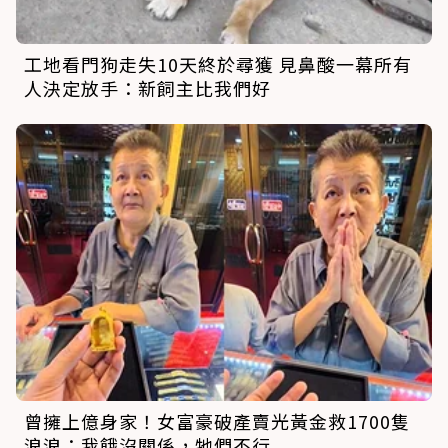
工地看門狗走失10天終於尋獲 見鼻酸一幕所有
人決定放手：新飼主比我們好
曾擁上億身家！女富豪破產賣光黃金救1700隻
浪浪：我餓沒關係，牠們不行