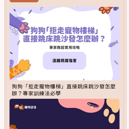
狗狗「拒走寵物樓梯」直接跳床跳沙發怎麼
辦？專家訓練法必學