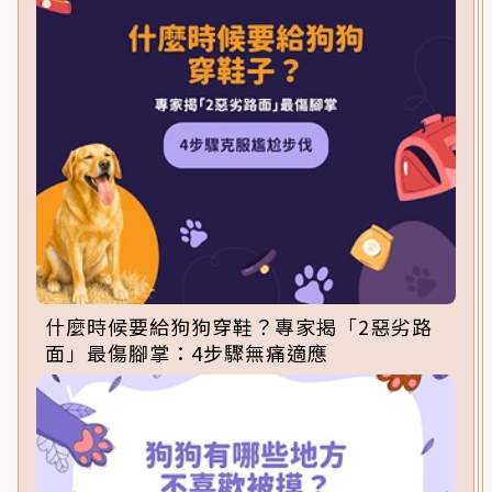
什麼時候要給狗狗穿鞋？專家揭「2惡劣路
面」最傷腳掌：4步驟無痛適應