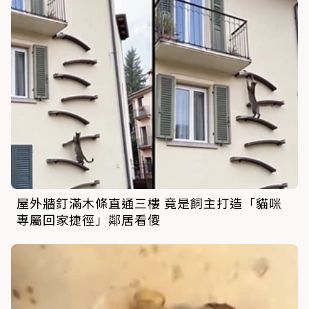
屋外牆釘滿木條直通三樓 竟是飼主打造「貓咪
專屬回家捷徑」鄰居看傻