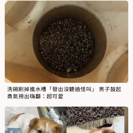
洗碗刷掉進水槽「發出沒聽過怪叫」 男子鼓起
勇氣撈出嗨翻：超可愛