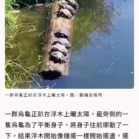
一群烏龜正趴在浮木上曬太陽。圖／翻攝自推特
一群烏龜正趴在浮木上曬太陽，最旁側的一
隻烏龜為了平衡身子，將身子往前挪動了一
下，結果浮木開始像鐘擺一樣開始擺盪，擺