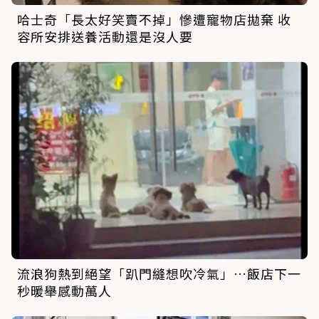
哈士奇「長太好笑賣不掉」慘遭寵物店拋棄 收
容所安排送養活動還是沒人要
流浪狗熱到絕望「趴門縫想吹冷氣」…飯店下一
秒暖舉感動萬人