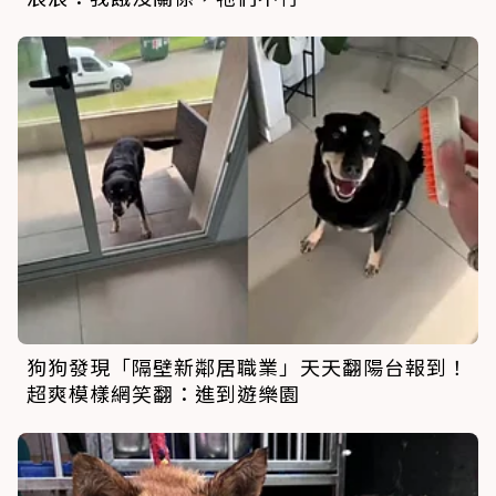
狗狗發現「隔壁新鄰居職業」天天翻陽台報到！
超爽模樣網笑翻：進到遊樂園