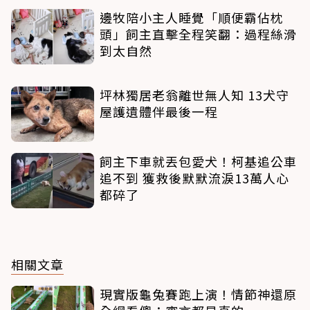
邊牧陪小主人睡覺「順便霸佔枕
頭」飼主直擊全程笑翻：過程絲滑
到太自然
坪林獨居老翁離世無人知 13犬守
屋護遺體伴最後一程
飼主下車就丟包愛犬！柯基追公車
追不到 獲救後默默流淚13萬人心
都碎了
相關文章
現實版龜兔賽跑上演！情節神還原