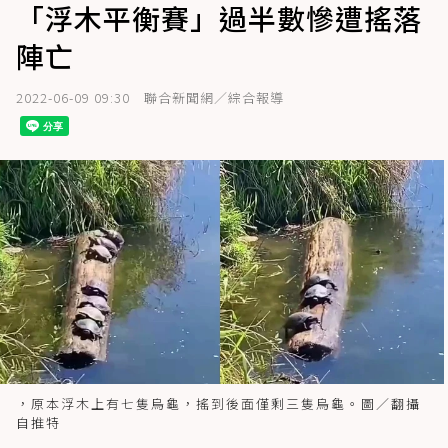
「浮木平衡賽」過半數慘遭搖落
陣亡
2022-06-09 09:30
聯合新聞網／綜合報導
，原本浮木上有七隻烏龜，搖到後面僅剩三隻烏龜。圖／翻攝
自推特