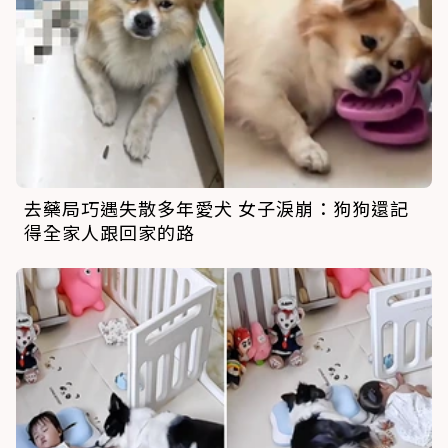
去藥局巧遇失散多年愛犬 女子淚崩：狗狗還記
得全家人跟回家的路