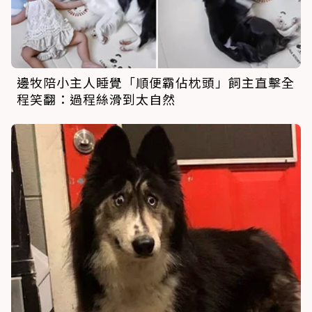
邊牧陪小主人睡覺「順便霸佔枕頭」飼主直擊全
程笑翻：過程絲滑到太自然