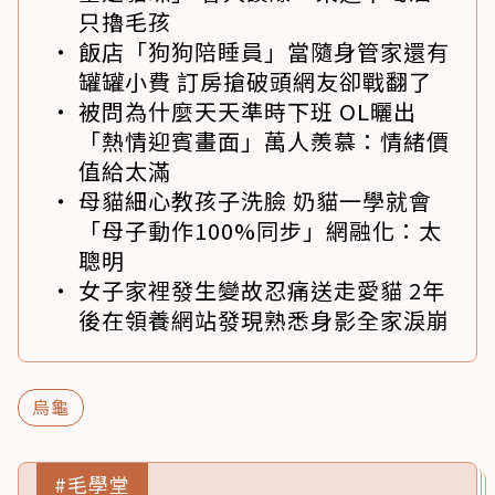
只擼毛孩
飯店「狗狗陪睡員」當隨身管家還有
罐罐小費 訂房搶破頭網友卻戰翻了
被問為什麼天天準時下班 OL曬出
「熱情迎賓畫面」萬人羨慕：情緒價
值給太滿
母貓細心教孩子洗臉 奶貓一學就會
「母子動作100%同步」網融化：太
聰明
女子家裡發生變故忍痛送走愛貓 2年
後在領養網站發現熟悉身影全家淚崩
烏龜
#毛學堂