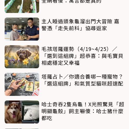
全網看傻：寓言都是真的
主人睡過頭象龜溜出門大冒險 嘉
警憑「走失前科」協尋返家
毛孩塔羅運勢（4/19~4/25）／
「選到這組牌」超恭喜：與毛寶貝
相處穩定又幸福
塔羅占卜／你適合養哪一種寵物？
「選這組牌」和氣質型貓咪超速配
哈士奇吞2隻烏龜！X光照驚見「超
明顯龜殼」飼主嚇傻：哈士豬什麼
都吃