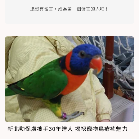
還沒有留言，成為第一個發言的人吧！
新北動保處攜手30年達人 揭祕寵物鳥療癒魅力