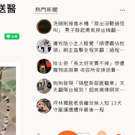
送醫
熱門新聞
洗碗刷掉進水槽「發出沒聽過怪
叫」 男子鼓起勇氣撈出嗨翻：
超可愛
邊牧陪小主人睡覺「順便霸佔枕
頭」飼主直擊全程笑翻：過程絲
滑到太自然
哈士奇「長太好笑賣不掉」慘遭
寵物店拋棄 收容所安排送養活
動還是沒人要
狗狗發現「隔壁新鄰居職業」天
天翻陽台報到！超爽模樣網笑
翻：進到遊樂園
坪林獨居老翁離世無人知 13犬
守屋護遺體伴最後一程