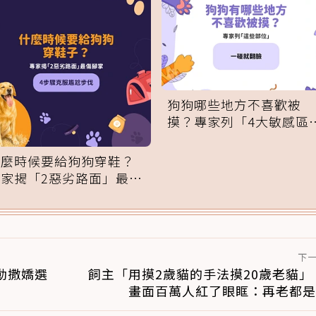
狗狗哪些地方不喜歡被
摸？專家列「4大敏感區
域」：一碰就翻臉
什麼時候要給狗狗穿鞋？
專家揭「2惡劣路面」最傷
腳掌：4步驟無痛適應
下
主動撒嬌選
飼主「用摸2歲貓的手法摸20歲老貓」
畫面百萬人紅了眼眶：再老都是