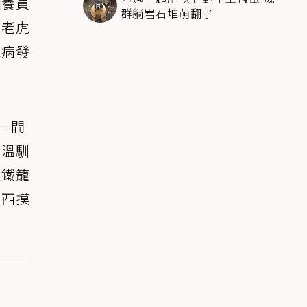
飼養員
群躺岩石堆萌翻了
果老虎
臟病發
)一間
當溫馴
進鐵籠
荷西摸