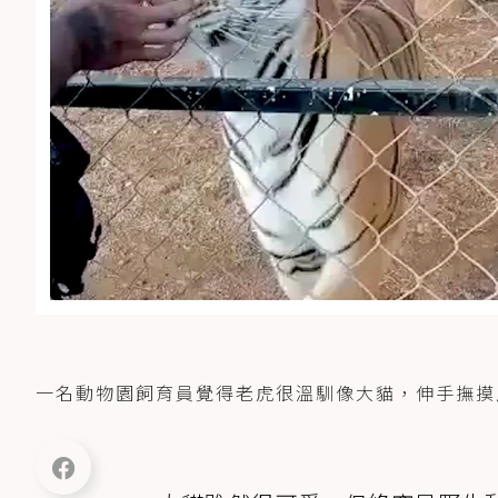
一名動物園飼育員覺得老虎很溫馴像大貓，伸手撫摸反