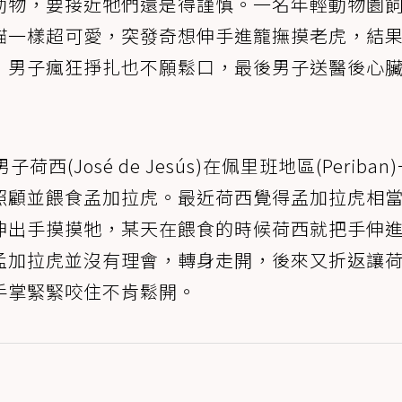
動物，要接近牠們還是得謹慎。一名年輕動物園
貓一樣超可愛，突發奇想伸手進籠撫摸老虎，結
，男子瘋狂掙扎也不願鬆口，最後男子送醫後心
(José de Jesús)在佩里班地區(Periban
照顧並餵食孟加拉虎。最近荷西覺得孟加拉虎相
伸出手摸摸牠，某天在餵食的時候荷西就把手伸
孟加拉虎並沒有理會，轉身走開，後來又折返讓
手掌緊緊咬住不肯鬆開。