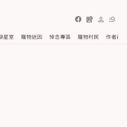
聊星室
寵物迷因
悼念專區
寵物村民
作者群