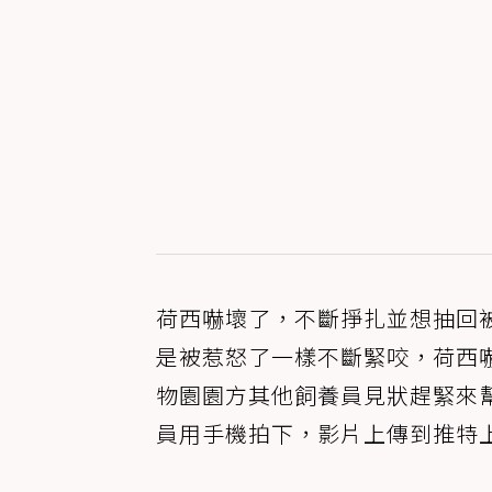
荷西嚇壞了，不斷掙扎並想抽回
是被惹怒了一樣不斷緊咬，荷西
物園園方其他飼養員見狀趕緊來
員用手機拍下，影片上傳到推特