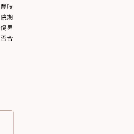
他截肢
住院期
咬傷男
是否合