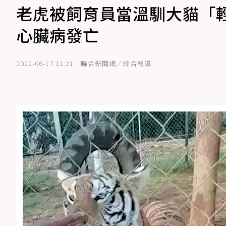
老虎被飼育員當溫馴大貓「輕
心臟病發亡
2022-06-17 11:21
聯合新聞網／綜合報導