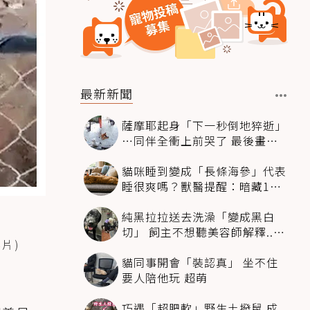
最新新聞
薩摩耶起身「下一秒倒地猝逝」
…同伴全衝上前哭了 最後畫面
逼哭萬人
貓咪睡到變成「長條海參」代表
睡很爽嗎？獸醫提醒：暗藏1種
不適
純黑拉拉送去洗澡「變成黑白
切」 飼主不想聽美容師解釋..衝
片)
現場秒道歉
貓同事開會「裝認真」 坐不住
要人陪他玩 超萌
巧遇「超肥軟」野生土撥鼠 成