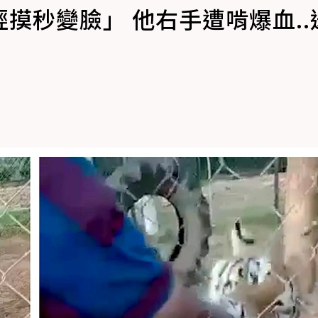
摸秒變臉」 他右手遭啃爆血..