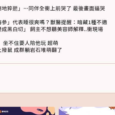
倒地猝逝」…同伴全衝上前哭了 最後畫面逼哭
海參」代表睡很爽嗎？獸醫提醒：暗藏1種不適
成黑白切」 飼主不想聽美容師解釋..衝現場
 坐不住要人陪他玩 超萌
撥鼠 成群躺岩石堆萌翻了