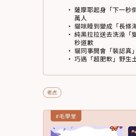
薩摩耶起身「下一秒
萬人
貓咪睡到變成「長條
純黑拉拉送去洗澡「變
秒道歉
貓同事開會「裝認真」
巧遇「超肥軟」野生土
老虎
#毛學堂