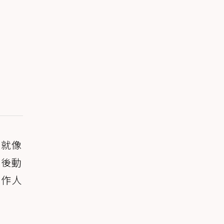
虎就像
最後動
工作人