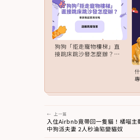
狗狗「拒走寵物樓梯」直
接跳床跳沙發怎麼辦？專
家訓練法必學
←
上一篇
入住Airbnb竟帶回一隻貓！橘喵
中狗派夫妻 2人秒淪陷變貓奴