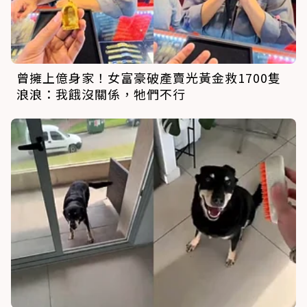
曾擁上億身家！女富豪破產賣光黃金救1700隻
浪浪：我餓沒關係，牠們不行