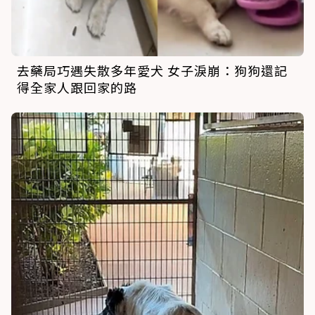
去藥局巧遇失散多年愛犬 女子淚崩：狗狗還記
得全家人跟回家的路