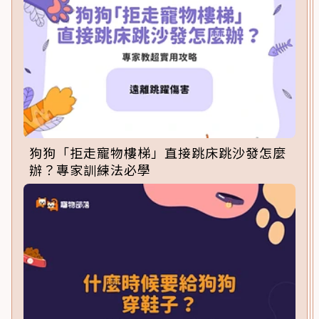
狗狗「拒走寵物樓梯」直接跳床跳沙發怎麼
辦？專家訓練法必學