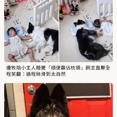
邊牧陪小主人睡覺「順便霸佔枕頭」飼主直擊全
程笑翻：過程絲滑到太自然