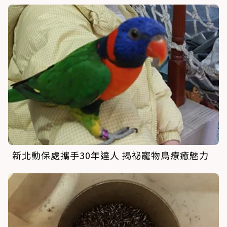
新北動保處攜手30年達人 揭祕寵物鳥療癒魅力