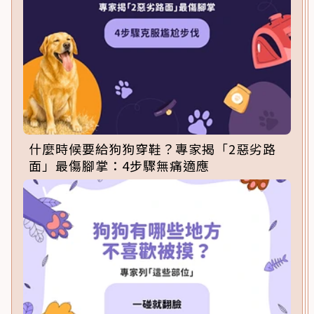
什麼時候要給狗狗穿鞋？專家揭「2惡劣路
面」最傷腳掌：4步驟無痛適應