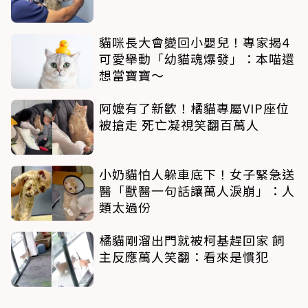
貓咪長大會變回小嬰兒！專家揭4
可愛舉動「幼貓魂爆發」：本喵還
想當寶寶～
阿嬤有了新歡！橘貓專屬VIP座位
被搶走 死亡凝視笑翻百萬人
小奶貓怕人躲車底下！女子緊急送
醫「獸醫一句話讓萬人淚崩」：人
類太過份
橘貓剛溜出門就被柯基趕回家 飼
主反應萬人笑翻：看來是慣犯