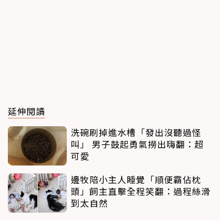
延伸閱讀
洗碗刷掉進水槽「發出沒聽過怪
叫」 男子鼓起勇氣撈出嗨翻：超
可愛
邊牧陪小主人睡覺「順便霸佔枕
頭」飼主直擊全程笑翻：過程絲滑
到太自然