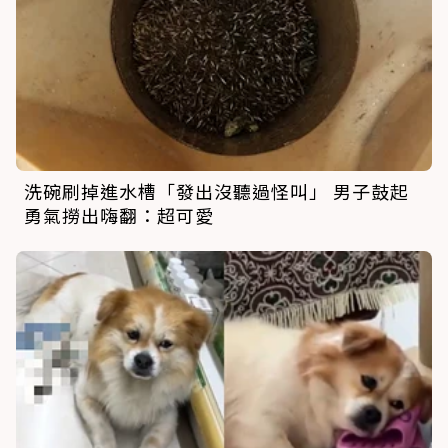
洗碗刷掉進水槽「發出沒聽過怪叫」 男子鼓起
勇氣撈出嗨翻：超可愛