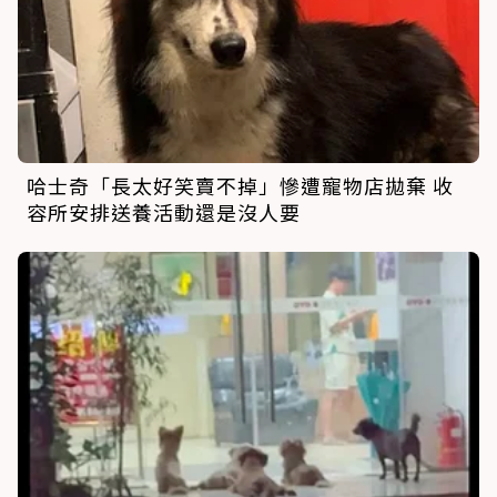
哈士奇「長太好笑賣不掉」慘遭寵物店拋棄 收
容所安排送養活動還是沒人要