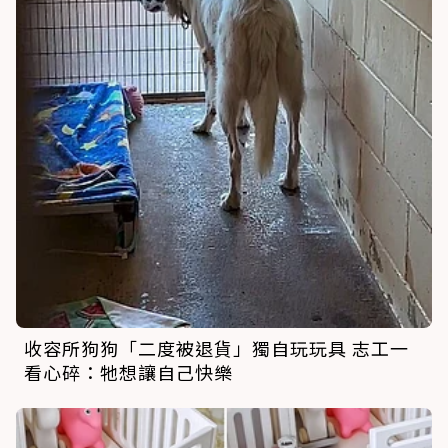
收容所狗狗「二度被退貨」獨自玩玩具 志工一
看心碎：牠想讓自己快樂