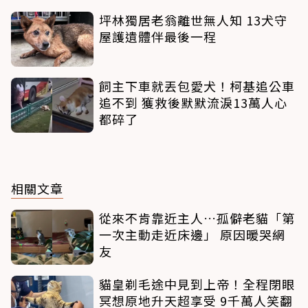
坪林獨居老翁離世無人知 13犬守
屋護遺體伴最後一程
飼主下車就丟包愛犬！柯基追公車
追不到 獲救後默默流淚13萬人心
都碎了
相關文章
從來不肯靠近主人…孤僻老貓「第
一次主動走近床邊」 原因暖哭網
友
貓皇剃毛途中見到上帝！全程閉眼
冥想原地升天超享受 9千萬人笑翻