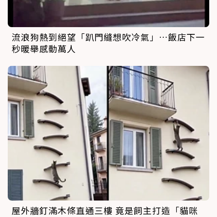
流浪狗熱到絕望「趴門縫想吹冷氣」…飯店下一
秒暖舉感動萬人
屋外牆釘滿木條直通三樓 竟是飼主打造「貓咪