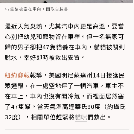
47隻貓被塞在車內。圖取自臉書
最近天氣炎熱，尤其汽車內更是高溫，要當
心別把幼兒和寵物留在車裡。但一名無家可
歸的男子卻把47隻貓養在車內，貓貓被關到
脫水，幸好即時被救出安置。
紐約郵報
報導，美國明尼蘇達州14日接獲民
眾通報，在一處空地停了一輛汽車，車主不
在車上，車內也沒有開冷氣，而裡面居然塞
了47隻貓。當天氣溫高達華氏90度（約攝氏
32度），相關單位趕緊將
貓咪
們救出。