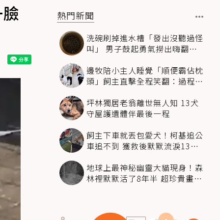
一臉
熱門新聞
洗碗刷掉進水槽「發出沒聽過怪
叫」 男子鼓起勇氣撈出嗨翻：
超可愛
邊牧陪小主人睡覺「順便霸佔枕
頭」飼主直擊全程笑翻：過程絲
滑到太自然
坪林獨居老翁離世無人知 13犬
守屋護遺體伴最後一程
飼主下車就丟包愛犬！柯基追公
車追不到 獲救後默默流淚13萬
人心都碎了
地球上最神秘幽靈大貓現身！森
林裡默默活了8年半 超珍貴畫面
科學家嗨翻