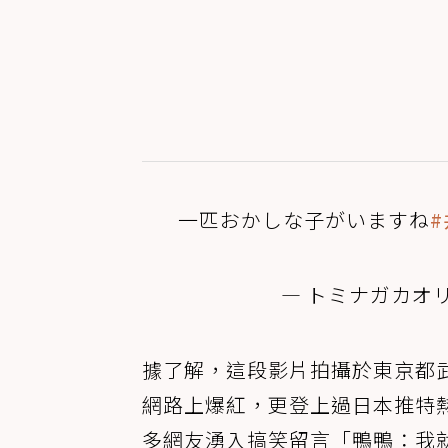
一匹おかしな子がいますね
— トミナガカオリ (@
據了解，這段影片拍攝於東京都武
網路上爆紅，更登上過日本推特
多網友湧入搞笑留言「鴨鴨：我