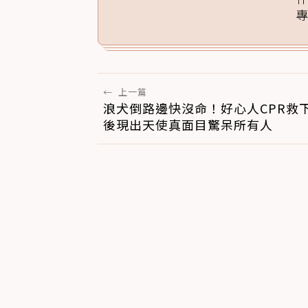
←
上一篇
浪犬倒路邊快沒命！好心人CPR救下
後現出天使真面目驚呆所有人