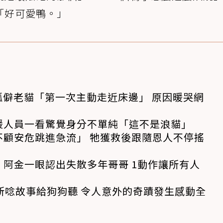
「好可愛鴨。」
孤僻老貓「第一次主動走近床邊」 原因暖哭網
援人員一看驚覺身分不單純「這不是浪貓」
不顧安危跳進急流」 牠獲救後跟隨恩人不停搖
阿金一眼認出失散多年哥哥 1動作讓所有人
所唸故事給狗狗聽 令人意外的奇蹟發生感動全