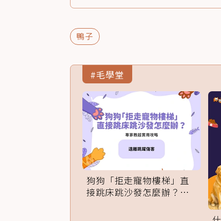
鴨子
#毛學堂
狗狗「拒走寵物樓梯」直
接跳床跳沙發怎麼辦？專
家訓練法必學