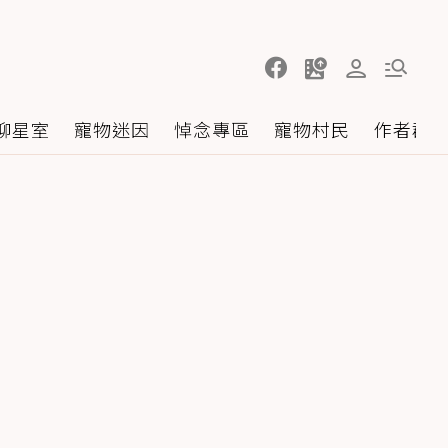
聊星室
寵物迷因
悼念專區
寵物村民
作者群