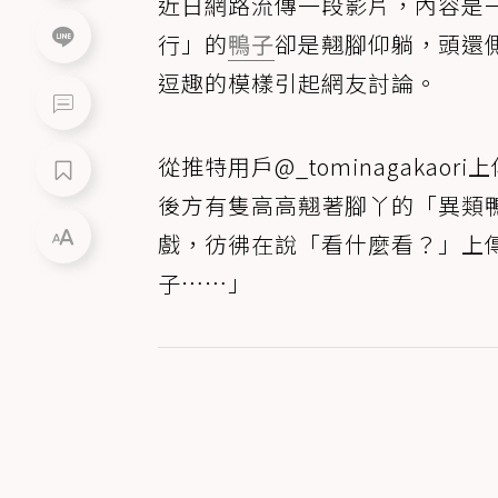
近日網路流傳一段影片，內容是
行」的
鴨子
卻是翹腳仰躺，頭還
逗趣的模樣引起網友討論。
從推特用戶@_tominagaka
後方有隻高高翹著腳丫的「異類
戲，彷彿在說「看什麼看？」上
子⋯⋯」