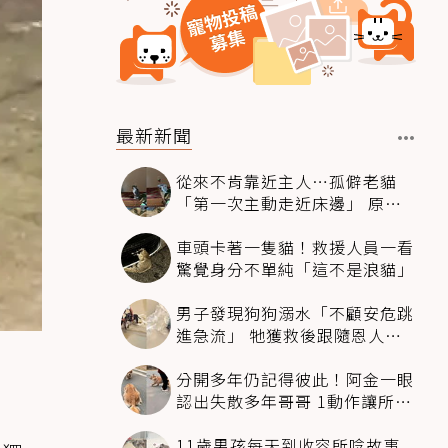
最新新聞
從來不肯靠近主人…孤僻老貓
「第一次主動走近床邊」 原因
暖哭網友
車頭卡著一隻貓！救援人員一看
驚覺身分不單純「這不是浪貓」
男子發現狗狗溺水「不顧安危跳
進急流」 牠獲救後跟隨恩人不
停搖尾致謝
分開多年仍記得彼此！阿金一眼
認出失散多年哥哥 1動作讓所有
人都哭了
11歲男孩每天到收容所唸故事