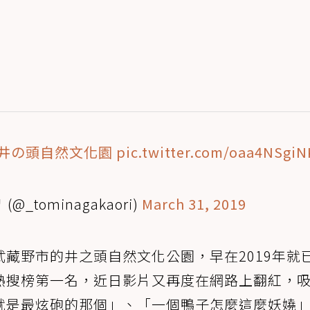
#井の頭自然文化園
pic.twitter.com/oaa4NSgiN
_tominagakaori)
March 31, 2019
藏野市的井之頭自然文化公園，早在2019年就
熱搜榜第一名，近日影片又再度在網路上翻紅，
就是最炫砲的那個」、「一個鴨子怎麼這麼妖嬈