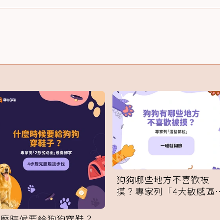
狗狗哪些地方不喜歡被
摸？專家列「4大敏感區
域」：一碰就翻臉
什麼時候要給狗狗穿鞋？