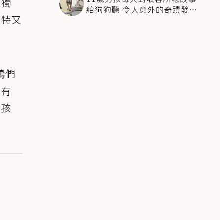
立獨
給狗狗聽 令人意外的奇蹟發生
奇特又
感動全網
鴨們
超有
的孩