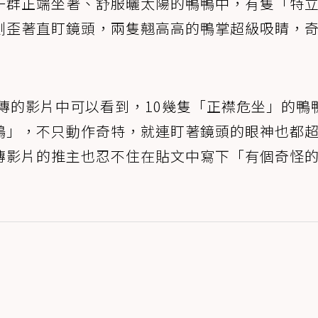
一群正端坐著、舒服曬太陽的鴨鴨中，有隻「特
側歪著直盯鏡頭，兩隻翹高高的鴨掌超級吸睛，
ori上傳的影片中可以看到，10幾隻「正襟危坐」的鴨
鴨」，不只動作奇特，就連盯著鏡頭的眼神也都
傳影片的推主也忍不住在貼文中寫下「有個奇怪