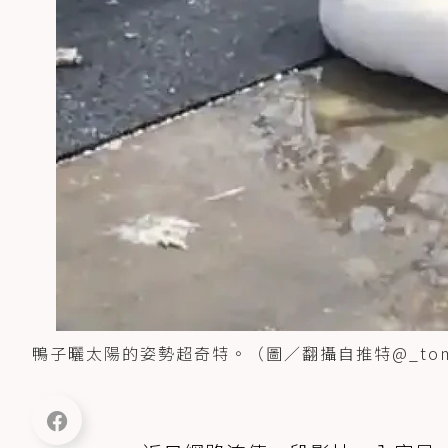
鴨子曬太陽的姿勢超奇特。（圖／翻攝自推特@_tomin