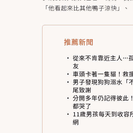
「他看起來比其他鴨子涼快」、
推薦新聞
從來不肯靠近主人…
友
車頭卡著一隻貓！救
男子發現狗狗溺水「
尾致謝
分開多年仍記得彼此！
都哭了
11歲男孩每天到收容
網