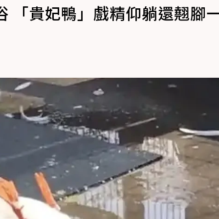
浴 「貴妃鴨」戲精仰躺還翹腳