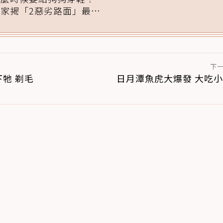
專家揭「2惡劣路面」最傷
腳掌：4步驟無痛適應
下
牠 剃毛
日月潭魚虎大爆發 大吃