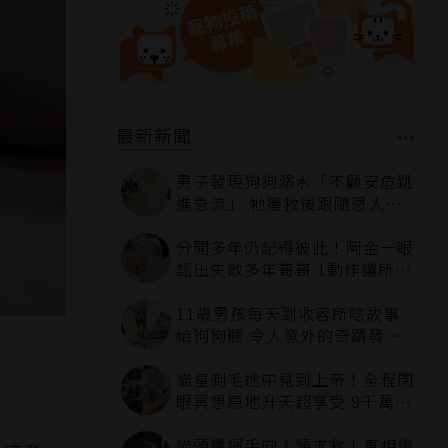
最新新聞
男子發現狗狗溺水「不顧安危跳
進急流」 牠獲救後跟隨恩人不
停搖尾致謝
分開多年仍記得彼此！阿金一眼
認出失散多年哥哥 1動作讓所有
人都哭了
11歲男孩每天到收容所唸故事
給狗狗聽 令人意外的奇蹟發生
感動全網
貓皇剃毛途中見到上帝！全程閉
眼冥想原地升天超享受 9千萬人
笑翻
貓頭鷹揮手向人類求救！真相讓