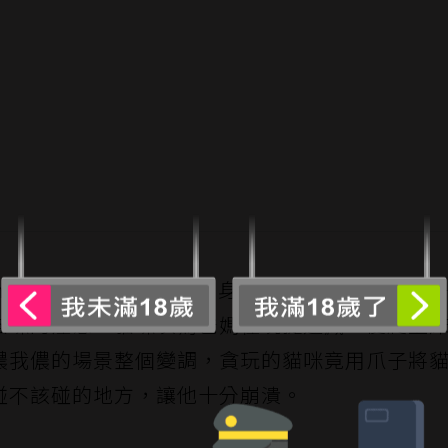
ingchamp」則曝光更慘的自身經驗，指出自己跟妻
貓咪的注意，貓咪以為爸媽在玩捉迷藏，便爬上
儂我儂的場景整個變調，貪玩的貓咪竟用爪子將
碰不該碰的地方，讓他十分崩潰。