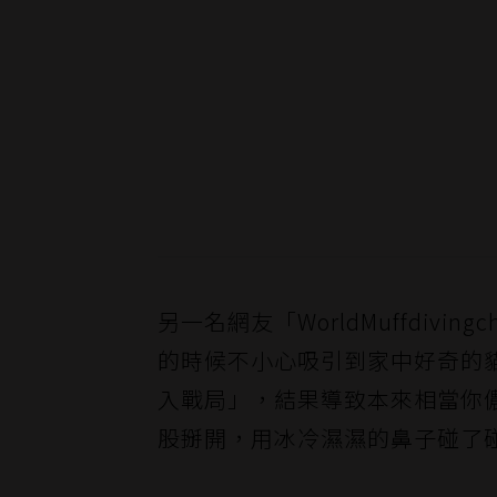
另一名網友「WorldMuffdiv
的時候不小心吸引到家中好奇的
入戰局」，結果導致本來相當你
股掰開，用冰冷濕濕的鼻子碰了