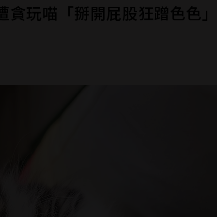
慘遭貪玩喵「掰開屁股狂蹭色色