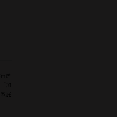
子行房
床「加
貓奴屁