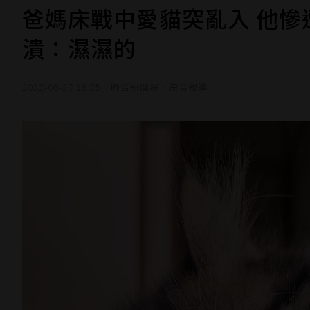
爸媽床戰中愛貓突亂入 他
潰：濕濕的
2022-06-27 16:25
聯合新聞網／綜合報導