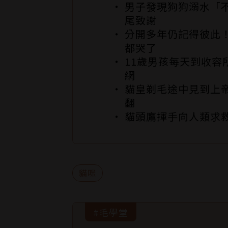
男子發現狗狗溺水「
尾致謝
分開多年仍記得彼此！
都哭了
11歲男孩每天到收容
網
貓皇剃毛途中見到上帝
翻
貓頭鷹揮手向人類求
貓咪
#毛學堂