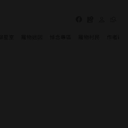
聊星室
寵物迷因
悼念專區
寵物村民
作者群