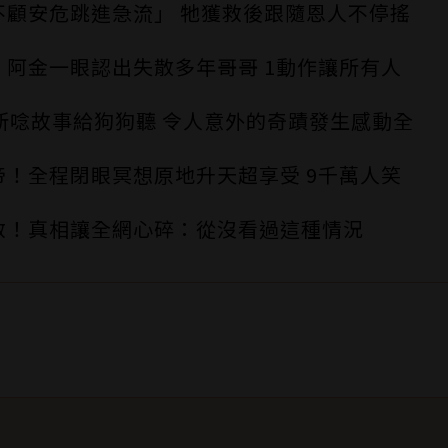
不顧安危跳進急流」 牠獲救後跟隨恩人不停搖
阿金一眼認出失散多年哥哥 1動作讓所有人
所唸故事給狗狗聽 令人意外的奇蹟發生感動全
！全程閉眼冥想原地升天超享受 9千萬人笑
救！真相讓全網心碎：從沒看過這種情況