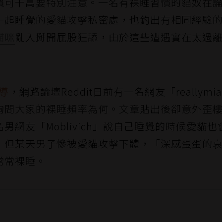
慣可千萬要特別注意。一名有裸睡習慣的貓奴在
一起睡覺的愛貓攻擊私密處，也釣出有相同經驗
貓咪
亂入掰開屁股狂舔，由於這些遭遇實在太過
報導
，網路論壇Reddit日前有一名網友「reallymi
詢問大家的裸睡頻率為何。文章貼出後卻意外歪
網友「Moblivich」說自己睡覺的時候愛貓也
，但某天男子慘被愛貓攻擊下體，「深感蛋蛋的
常常裸睡。