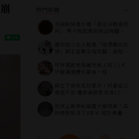
」崩
熱門新聞
洗碗刷掉進水槽「發出沒聽過怪
叫」 男子鼓起勇氣撈出嗨翻：
超可愛
邊牧陪小主人睡覺「順便霸佔枕
頭」飼主直擊全程笑翻：過程絲
滑到太自然
坪林獨居老翁離世無人知 13犬
守屋護遺體伴最後一程
飼主下車就丟包愛犬！柯基追公
車追不到 獲救後默默流淚13萬
人心都碎了
地球上最神秘幽靈大貓現身！森
林裡默默活了8年半 超珍貴畫面
科學家嗨翻