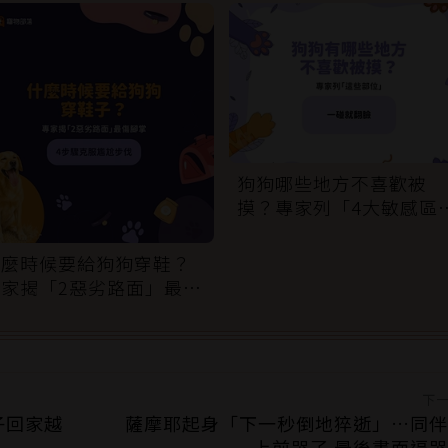
狗狗哪些地方不喜歡被
摸？專家列「4大敏感區
域」：一碰就翻臉
什麼時候要給狗狗穿鞋？
專家揭「2惡劣路面」最傷
腳掌：4步驟無痛適應
下
子回家越
薩摩耶起身「下一秒倒地猝逝」…同伴
上前哭了 最後畫面逼