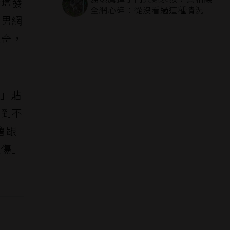
論壇發
全網心碎：從沒看過這種情況
的男網
離奇，
a」貼
樓到不
會跟
哀傷」