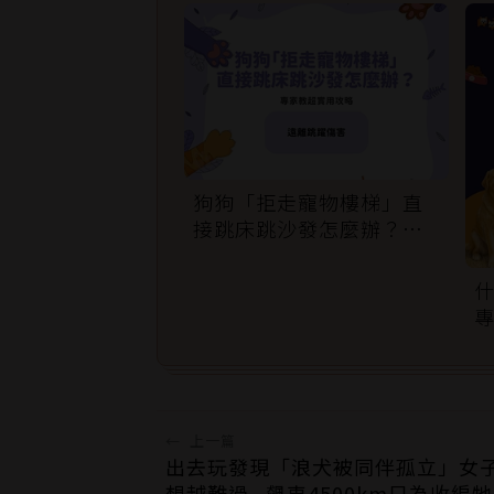
狗狗「拒走寵物樓梯」直
接跳床跳沙發怎麼辦？專
家訓練法必學
←
上一篇
出去玩發現「浪犬被同伴孤立」女
想越難過...飆車4500km只為收編牠