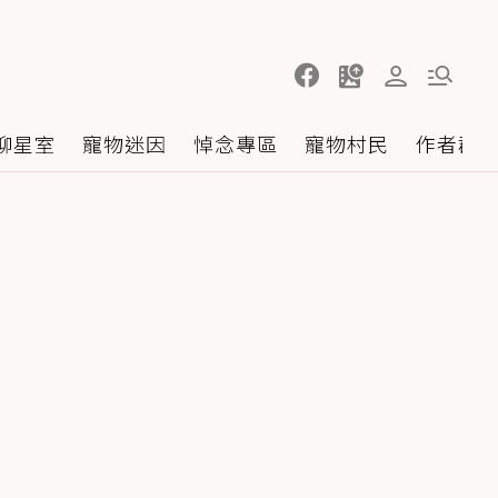
聊星室
寵物迷因
悼念專區
寵物村民
作者群