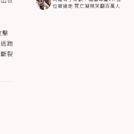
位被搶走 死亡凝視笑翻百萬人
攻擊
路逃跑
顎斷裂