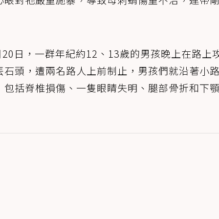
個月20日，一群年紀約12、13歲的男孩晚上在路上
丟石頭，遭兩名路人上前制止，男孩們就沿著小
，包括脊椎損傷、一隻眼睛失明、腿部骨折和下