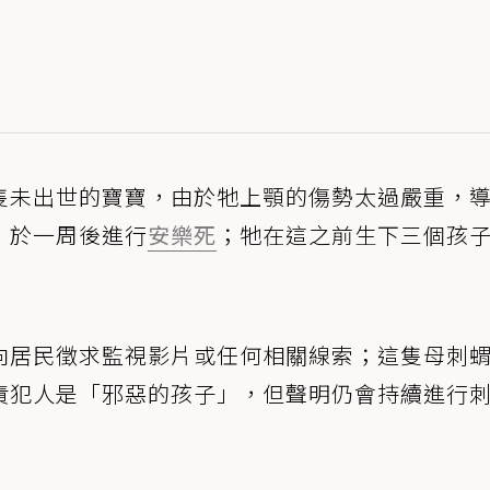
隻未出世的寶寶，由於牠上顎的傷勢太過嚴重，
，於一周後進行
安樂死
；牠在這之前生下三個孩
向居民徵求監視影片或任何相關線索；這隻母刺
責犯人是「邪惡的孩子」，但聲明仍會持續進行