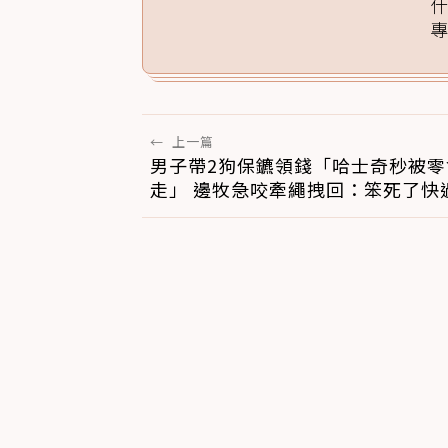
←
上一篇
男子帶2狗保鑣領錢「哈士奇秒被零
走」 邊牧急咬牽繩拽回：笨死了快