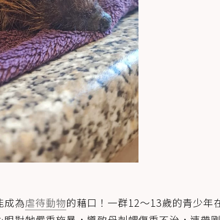
能成為
虐待動物
的藉口！一群12～13歲的青少年
心眼對牠嚴重施暴，導致母刺蝟傷重不治，連帶