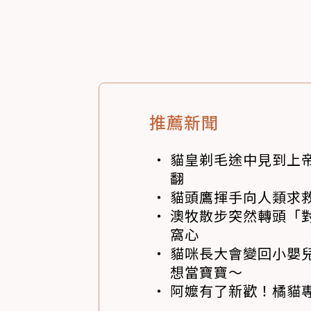
推薦新聞
貓皇剃毛途中見到上帝
翻
貓頭鷹揮手向人類求
澳牧散步突然轉頭「
窩心
貓咪長大會變回小嬰
想當寶寶～
阿嬤有了新歡！橘貓專