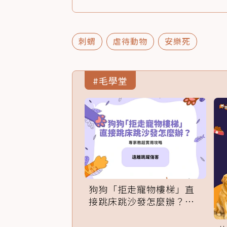
刺蝟
虐待動物
安樂死
#毛學堂
狗狗「拒走寵物樓梯」直
接跳床跳沙發怎麼辦？專
家訓練法必學