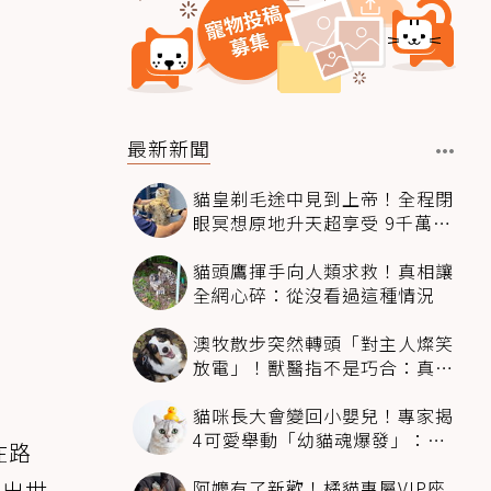
最新新聞
貓皇剃毛途中見到上帝！全程閉
眼冥想原地升天超享受 9千萬人
笑翻
貓頭鷹揮手向人類求救！真相讓
全網心碎：從沒看過這種情況
澳牧散步突然轉頭「對主人燦笑
放電」！獸醫指不是巧合：真相
超窩心
貓咪長大會變回小嬰兒！專家揭
4可愛舉動「幼貓魂爆發」：本
在路
喵還想當寶寶～
阿嬤有了新歡！橘貓專屬VIP座
剛出世