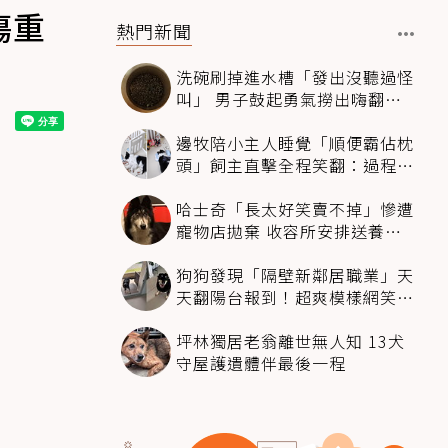
傷重
熱門新聞
洗碗刷掉進水槽「發出沒聽過怪
叫」 男子鼓起勇氣撈出嗨翻：
超可愛
邊牧陪小主人睡覺「順便霸佔枕
頭」飼主直擊全程笑翻：過程絲
滑到太自然
哈士奇「長太好笑賣不掉」慘遭
寵物店拋棄 收容所安排送養活
動還是沒人要
狗狗發現「隔壁新鄰居職業」天
天翻陽台報到！超爽模樣網笑
翻：進到遊樂園
坪林獨居老翁離世無人知 13犬
守屋護遺體伴最後一程