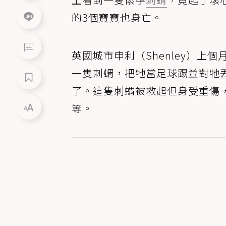
的3個寶寶也身亡。
英國城市申利（Shenley）上
一隻刺蝟，把牠當足球踢並對牠
了。這隻刺蝟被救起但身受重傷
等。