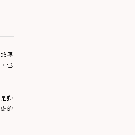
導致無
子，也
蝟是動
刺蝟的