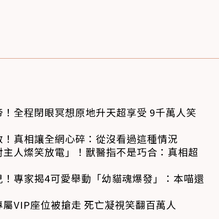
！全程閉眼冥想原地升天超享受 9千萬人笑
救！真相讓全網心碎：從沒看過這種情況
對主人燦笑放電」！獸醫指不是巧合：真相超
兒！專家揭4可愛舉動「幼貓魂爆發」：本喵還
屬VIP座位被搶走 死亡凝視笑翻百萬人