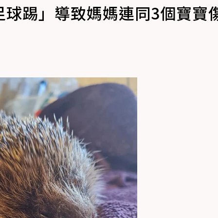
足球踢」導致媽媽連同3個寶寶