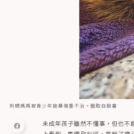
刺蝟媽媽被青少年施暴傷重不治。圖取自臉書
未成年孩子雖然不懂事，但也不
上看到一隻懷孕
刺蝟
，竟起了壞