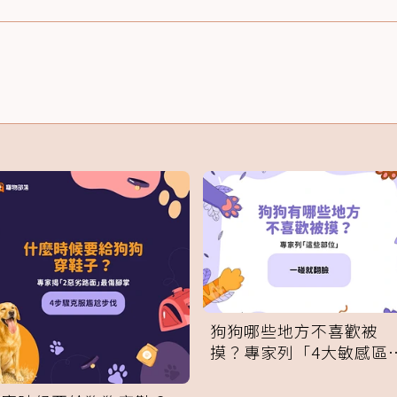
狗狗哪些地方不喜歡被
摸？專家列「4大敏感區
域」：一碰就翻臉