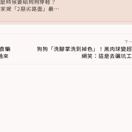
什麼時候要給狗狗穿鞋？
專家揭「2惡劣路面」最傷
腳掌：4步驟無痛適應
下
食騙
狗狗「洗腳掌洗到掉色」！黑肉球變超
過來
網笑：這是去礦坑工