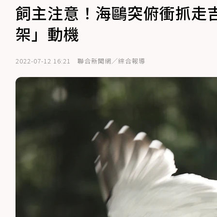
飼主注意！海鷗突俯衝抓走
架」動機
2022-07-12 16:21
聯合新聞網／綜合報導