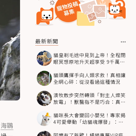
最新新聞
貓皇剃毛途中見到上帝！全程閉
眼冥想原地升天超享受 9千萬人
笑翻
貓頭鷹揮手向人類求救！真相讓
全網心碎：從沒看過這種情況
澳牧散步突然轉頭「對主人燦笑
放電」！獸醫指不是巧合：真相
超窩心
貓咪長大會變回小嬰兒！專家揭
4可愛舉動「幼貓魂爆發」：本
當
海鷗
喵還想當寶寶～
阿嬤有了新歡！橘貓專屬VIP座
生過一