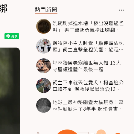
綁
熱門新聞
洗碗刷掉進水槽「發出沒聽過怪
叫」 男子鼓起勇氣撈出嗨翻：
超可愛
邊牧陪小主人睡覺「順便霸佔枕
頭」飼主直擊全程笑翻：過程絲
滑到太自然
坪林獨居老翁離世無人知 13犬
守屋護遺體伴最後一程
飼主下車就丟包愛犬！柯基追公
車追不到 獲救後默默流淚13萬
人心都碎了
地球上最神秘幽靈大貓現身！森
林裡默默活了8年半 超珍貴畫面
科學家嗨翻