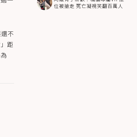
位被搶走 死亡凝視笑翻百萬人
護還不
物」距
保為