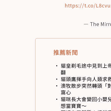
https://t.co/L8c
— The Mirr
推薦新聞
貓皇剃毛途中見到上帝
翻
貓頭鷹揮手向人類求
澳牧散步突然轉頭「
窩心
貓咪長大會變回小嬰
想當寶寶～