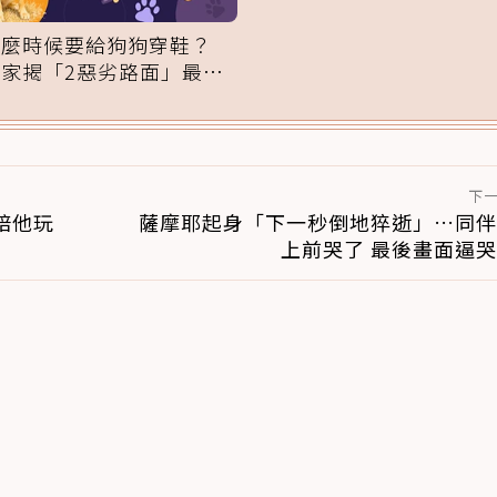
域」：一碰就翻臉
什麼時候要給狗狗穿鞋？
專家揭「2惡劣路面」最傷
腳掌：4步驟無痛適應
下
陪他玩
薩摩耶起身「下一秒倒地猝逝」…同伴
上前哭了 最後畫面逼