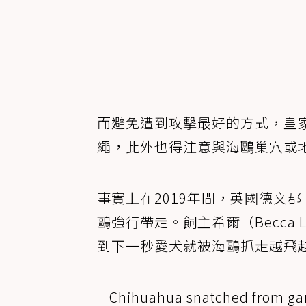
而避免遭到攻擊最好的方式，皇
繩，此外也得注意與海鷗巢穴或
事實上在2019年間，英國德文郡
鷗強行帶走。飼主希爾（Becca L
到下一秒愛犬就被海鷗抓走越飛
Chihuahua snatched from ga