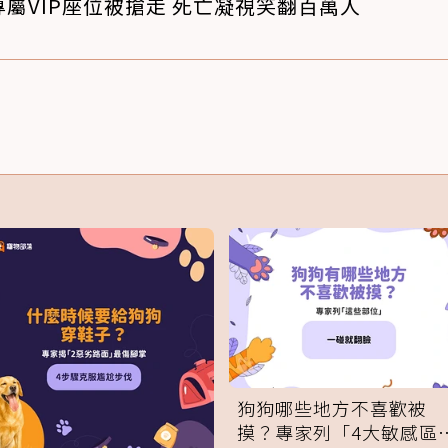
屬VIP座位被搶走 死亡凝視笑翻百萬人
狗狗哪些地方不喜歡被
摸？專家列「4大敏感區