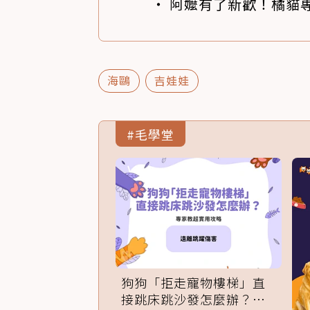
阿嬤有了新歡！橘貓專
海鷗
吉娃娃
#毛學堂
狗狗「拒走寵物樓梯」直
接跳床跳沙發怎麼辦？專