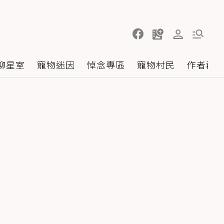
聊星室
寵物迷因
悼念專區
寵物村民
作者群