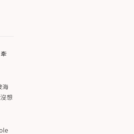
上牽
被海
，沒想
ole