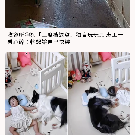
收容所狗狗「二度被退貨」獨自玩玩具 志工一
看心碎：牠想讓自己快樂