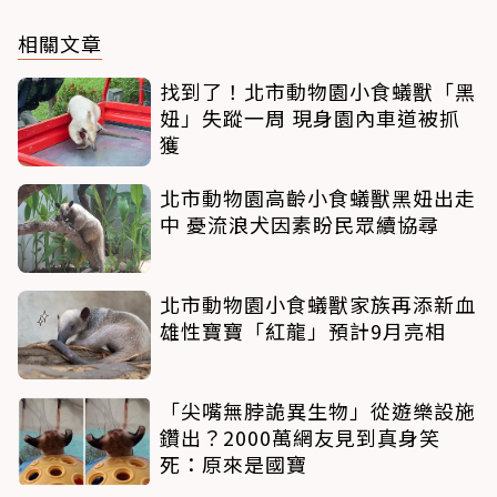
相關文章
找到了！北市動物園小食蟻獸「黑
妞」失蹤一周 現身園內車道被抓
獲
北市動物園高齡小食蟻獸黑妞出走
中 憂流浪犬因素盼民眾續協尋
北市動物園小食蟻獸家族再添新血
雄性寶寶「紅龍」預計9月亮相
「尖嘴無脖詭異生物」從遊樂設施
鑽出？2000萬網友見到真身笑
死：原來是國寶