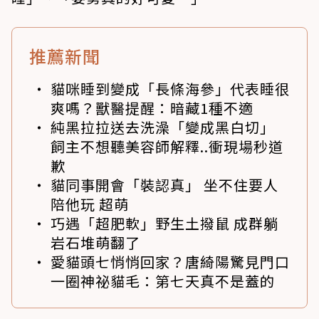
推薦新聞
貓咪睡到變成「長條海參」代表睡很
爽嗎？獸醫提醒：暗藏1種不適
純黑拉拉送去洗澡「變成黑白切」
飼主不想聽美容師解釋..衝現場秒道
歉
貓同事開會「裝認真」 坐不住要人
陪他玩 超萌
巧遇「超肥軟」野生土撥鼠 成群躺
岩石堆萌翻了
愛貓頭七悄悄回家？唐綺陽驚見門口
一圈神祕貓毛：第七天真不是蓋的