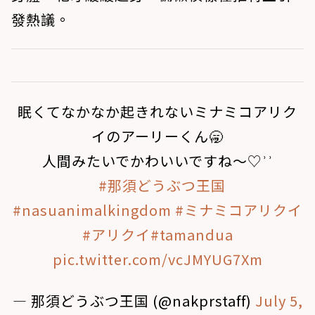
發熱議。
眠くてなかなか起きれないミナミコアリク
イのアーリーくん🥱
人間みたいでかわいいですね〜♡︎ʾʾ
ㅤㅤㅤㅤㅤㅤㅤㅤㅤㅤㅤㅤㅤ
#那須どうぶつ王国
#nasuanimalkingdom
#ミナミコアリクイ
#アリクイ
#tamandua
pic.twitter.com/vcJMYUG7Xm
— 那須どうぶつ王国 (@nakprstaff)
July 5,