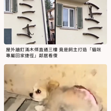
屋外牆釘滿木條直通三樓 竟是飼主打造「貓咪
專屬回家捷徑」鄰居看傻