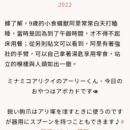
2022
據了解，9歲的小食蟻獸阿里常常白天打瞌
睡，當時是因為到了午飯時間，才不得不起
床用餐；從另則貼文可以看到，阿里有著強
壯的手臂，可以自己拿著湯匙享用零食，站
立的模樣與人類如出一徹。
ミナミコアリクイのアーリーくん、今日の
おやつはアボカドです🥑
ㅤㅤㅤㅤㅤㅤㅤㅤㅤㅤㅤㅤㅤ
鋭い鉤爪はアリ塚を壊すときに使うのです
が器用にスプーンを持つこともできます♪
#