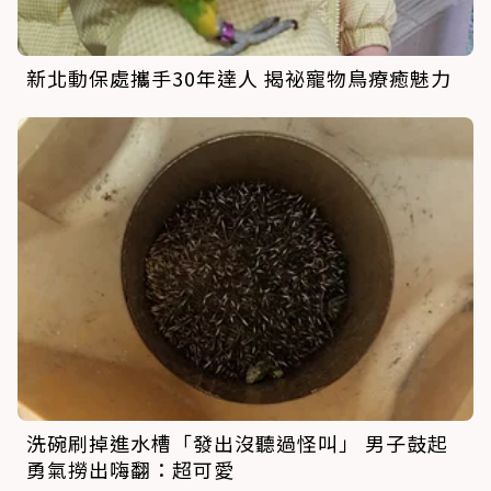
新北動保處攜手30年達人 揭祕寵物鳥療癒魅力
洗碗刷掉進水槽「發出沒聽過怪叫」 男子鼓起
勇氣撈出嗨翻：超可愛