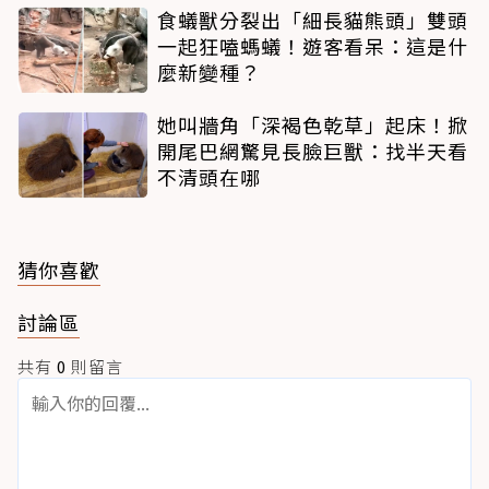
食蟻獸分裂出「細長貓熊頭」雙頭
一起狂嗑螞蟻！遊客看呆：這是什
麼新變種？
她叫牆角「深褐色乾草」起床！掀
開尾巴網驚見長臉巨獸：找半天看
不清頭在哪
猜你喜歡
討論區
共有
0
則留言