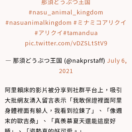
那須どうぶつ王国
#nasu_animal_kingdom
#nasuanimalkingdom
#ミナミコアリクイ
#アリクイ
#tamandua
pic.twitter.com/vDZSLtStV9
— 那須どうぶつ王国 (@nakprstaff)
July 6,
2021
阿里賴床的影片被分享到社群平台上，吸引
大批網友湧入留言表示「我敢保證裡面阿里
身體裡面有躲人，我看到拉鍊了」、「像週
末的歐吉桑」、「真羨慕夏天還能這麼好
睡」、「姿勢真的好可愛。」