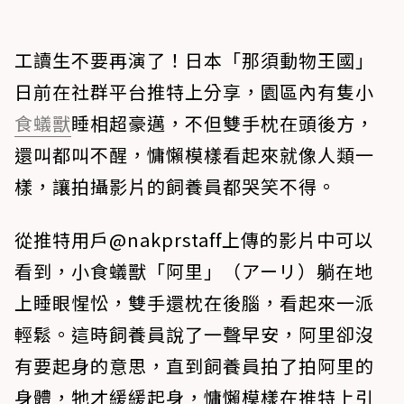
工讀生不要再演了！日本「那須動物王國」
日前在社群平台推特上分享，園區內有隻小
食蟻獸
睡相超豪邁，不但雙手枕在頭後方，
還叫都叫不醒，慵懶模樣看起來就像人類一
樣，讓拍攝影片的飼養員都哭笑不得。
從推特用戶@nakprstaff上傳的影片中可以
看到，小食蟻獸「阿里」（アーリ）躺在地
上睡眼惺忪，雙手還枕在後腦，看起來一派
輕鬆。這時飼養員說了一聲早安，阿里卻沒
有要起身的意思，直到飼養員拍了拍阿里的
身體，牠才緩緩起身，慵懶模樣在推特上引