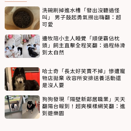
洗碗刷掉進水槽「發出沒聽過怪
叫」 男子鼓起勇氣撈出嗨翻：超
可愛
邊牧陪小主人睡覺「順便霸佔枕
頭」飼主直擊全程笑翻：過程絲滑
到太自然
哈士奇「長太好笑賣不掉」慘遭寵
物店拋棄 收容所安排送養活動還
是沒人要
狗狗發現「隔壁新鄰居職業」天天
翻陽台報到！超爽模樣網笑翻：進
到遊樂園