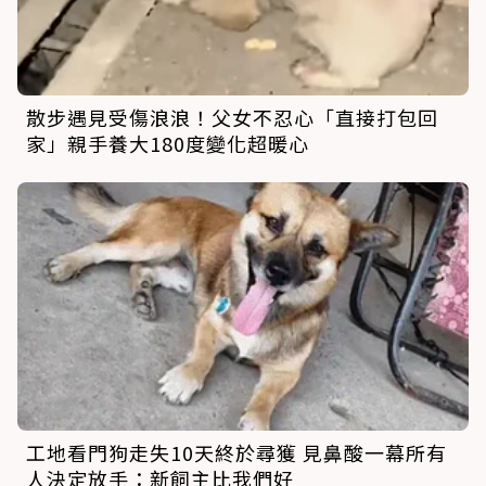
散步遇見受傷浪浪！父女不忍心「直接打包回
家」親手養大180度變化超暖心
工地看門狗走失10天終於尋獲 見鼻酸一幕所有
人決定放手：新飼主比我們好