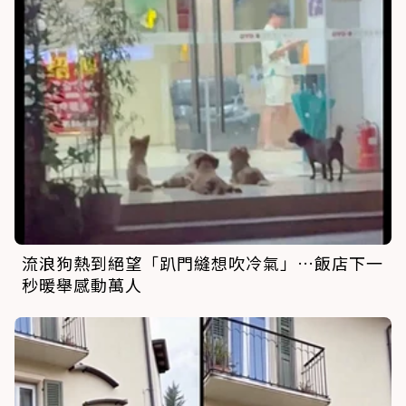
流浪狗熱到絕望「趴門縫想吹冷氣」…飯店下一
秒暖舉感動萬人