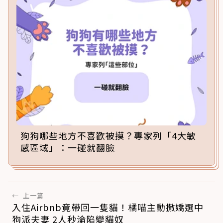
狗狗哪些地方不喜歡被摸？專家列「4大敏
感區域」：一碰就翻臉
←
上一篇
入住Airbnb竟帶回一隻貓！橘喵主動撒嬌選中
狗派夫妻 2人秒淪陷變貓奴