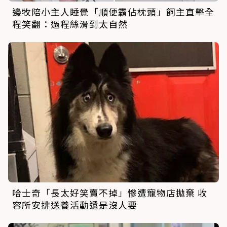
邊牧陪小主人睡覺「順便霸佔枕頭」飼主直擊全
程笑翻：過程絲滑到太自然
哈士奇「長太好笑賣不掉」慘遭寵物店拋棄 收
容所安排送養活動還是沒人要