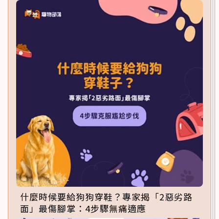
什麼時候要給狗狗穿鞋？專家揭「2惡劣路
面」最傷腳掌：4步驟無痛適應