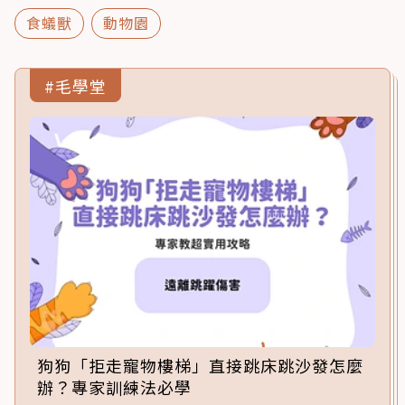
食蟻獸
動物園
#毛學堂
狗狗「拒走寵物樓梯」直接跳床跳沙發怎麼
辦？專家訓練法必學