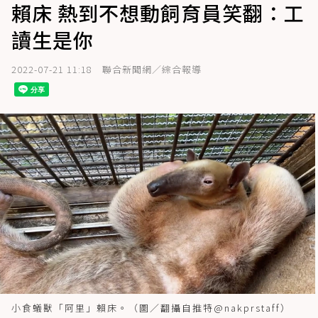
賴床 熱到不想動飼育員笑翻：工
讀生是你
2022-07-21 11:18
聯合新聞網／綜合報導
小食蟻獸「阿里」賴床。（圖／翻攝自推特@nakprstaff）