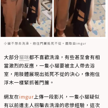
小貓不想去洗澡，抱住門簾抵死不從。圖取自imgur
大部分
貓咪
都不喜歡洗澡，有些甚至會有相
當激烈的反應，一隻小貓要被主人帶去浴
室，用肢體展現出抵死不從的決心，像抱住
浮木一樣緊抓著門簾。
網友在
imgur
上傳一段影片，一隻小貓疑似
有以前遭主人拐騙去洗澡的悲慘經驗，這次