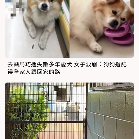
去藥局巧遇失散多年愛犬 女子淚崩：狗狗還記
得全家人跟回家的路