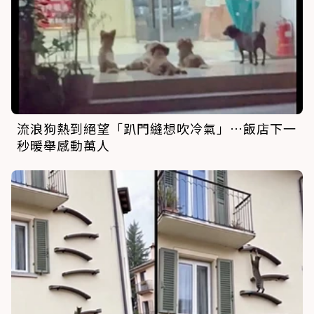
流浪狗熱到絕望「趴門縫想吹冷氣」…飯店下一
秒暖舉感動萬人