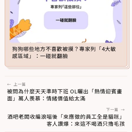
狗狗哪些地方不喜歡被摸？專家列「4大敏
感區域」：一碰就翻臉
←
上一篇
被問為什麼天天準時下班 OL曬出「熱情迎賓畫
面」萬人羨慕：情緒價值給太滿
下一篇
→
酒吧老闆收編浪喵後「來應徵的員工全是貓咪」
客人讚爆：來這不喝酒只擼毛孩