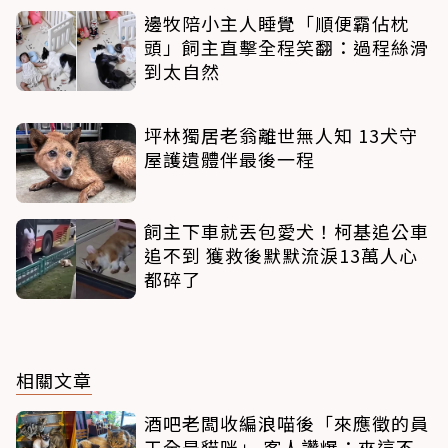
邊牧陪小主人睡覺「順便霸佔枕
頭」飼主直擊全程笑翻：過程絲滑
到太自然
坪林獨居老翁離世無人知 13犬守
屋護遺體伴最後一程
飼主下車就丟包愛犬！柯基追公車
追不到 獲救後默默流淚13萬人心
都碎了
相關文章
酒吧老闆收編浪喵後「來應徵的員
工全是貓咪」 客人讚爆：來這不