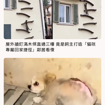
屋外牆釘滿木條直通三樓 竟是飼主打造「貓咪
專屬回家捷徑」鄰居看傻