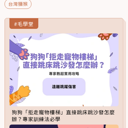
台灣獼猴
#毛學堂
狗狗「拒走寵物樓梯」直接跳床跳沙發怎麼
辦？專家訓練法必學