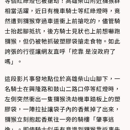
等個紅綠燈也被搶劫！高雄柴山附近獼猴群
相當活躍，近日有機車騎士等紅綠燈時，竟
然遭到獼猴穿過車道衝上前搶吃的，儘管騎
士抬起腳抵抗，後方騎士見狀也上前想嚇跑
獼猴，但仍被牠抓破塑膠袋搶走食物。如此
誇張的行徑讓網友直呼「挖靠 是沒政府了
嗎」。
這段影片事發地點位於高雄柴山山腳下，一
名騎士在興隆路和鼓山二路口停等紅燈時，
左側突然衝出一隻獼猴洗劫機車踏板上的塑
膠袋，一陣拉扯讓袋子內的香蕉掉了出來，
獼猴立刻抱起香蕉往一旁的騎樓「肇事逃
逸」。即使騎士似乎有意識到獼猴靠近事先