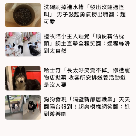
洗碗刷掉進水槽「發出沒聽過怪
叫」 男子鼓起勇氣撈出嗨翻：超
可愛
邊牧陪小主人睡覺「順便霸佔枕
頭」飼主直擊全程笑翻：過程絲滑
到太自然
哈士奇「長太好笑賣不掉」慘遭寵
物店拋棄 收容所安排送養活動還
是沒人要
狗狗發現「隔壁新鄰居職業」天天
翻陽台報到！超爽模樣網笑翻：進
到遊樂園