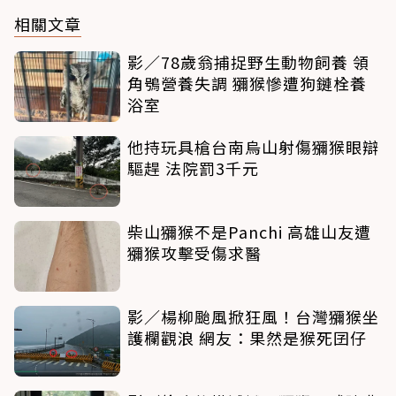
相關文章
影／78歲翁捕捉野生動物飼養 領
角鴞營養失調 獼猴慘遭狗鏈栓養
浴室
他持玩具槍台南烏山射傷獼猴眼辯
驅趕 法院罰3千元
柴山獼猴不是Panchi 高雄山友遭
獼猴攻擊受傷求醫
影／楊柳颱風掀狂風！台灣獼猴坐
護欄觀浪 網友：果然是猴死囝仔