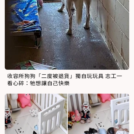
收容所狗狗「二度被退貨」獨自玩玩具 志工一
看心碎：牠想讓自己快樂