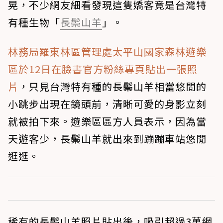
晃，不少網友細看發現這隻嬌客竟是台灣特
有種生物「
長鬃山羊
」。
林務局羅東林區管理處太平山國家森林遊樂
區於12日在臉書官方粉絲專頁貼出一張照
片
，只見台灣特有種的長鬃山羊相當悠閒的
小跳步出現在鏡頭前，清晰可愛的身影立刻
就被拍下來。遊樂區區方人員表示，因為當
天遊客少，長鬃山羊就出來到蹦蹦車站悠閒
逛逛。
稀有的長鬃山羊照片貼出後，吸引超過3萬網