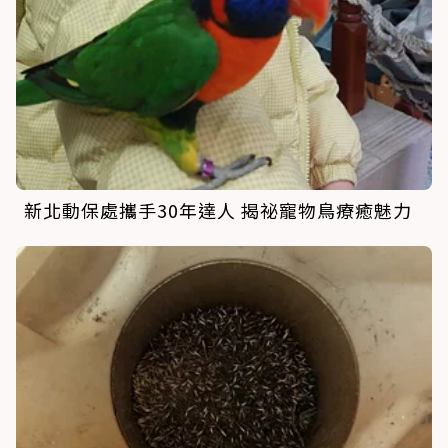
新北動保處攜手30年達人 揭祕寵物鳥療癒魅力