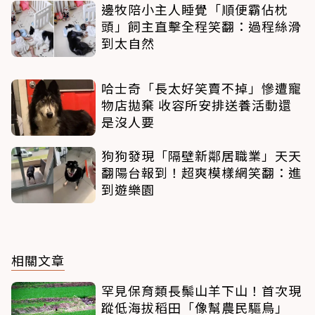
邊牧陪小主人睡覺「順便霸佔枕
頭」飼主直擊全程笑翻：過程絲滑
到太自然
哈士奇「長太好笑賣不掉」慘遭寵
物店拋棄 收容所安排送養活動還
是沒人要
狗狗發現「隔壁新鄰居職業」天天
翻陽台報到！超爽模樣網笑翻：進
到遊樂園
相關文章
罕見保育類長鬃山羊下山！首次現
蹤低海拔稻田「像幫農民驅鳥」