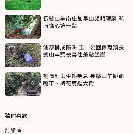
長鬃山羊南庄加里山頻頻現蹤 縣
府擔心這一點
油漆桶成陷阱 玉山公園保育類長
鬃山羊頭被套住差點墜崖
疫情封山生態喘息 長鬃山羊跳蹦
蹦車、梅花鹿逛大街
猜你喜歡
討論區