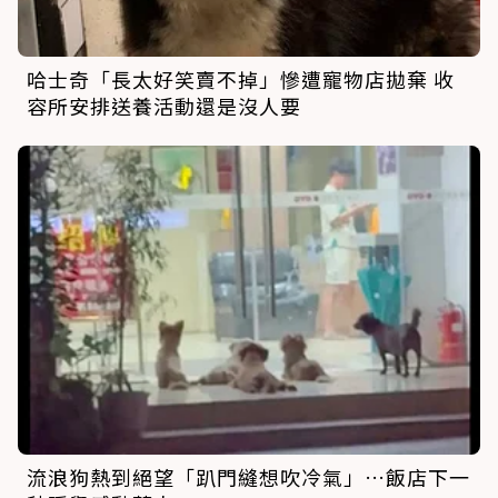
哈士奇「長太好笑賣不掉」慘遭寵物店拋棄 收
容所安排送養活動還是沒人要
流浪狗熱到絕望「趴門縫想吹冷氣」…飯店下一