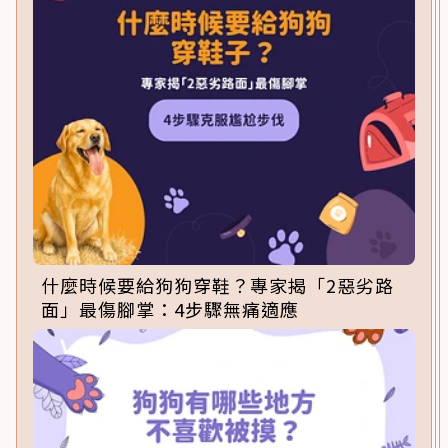
什麼時候要給狗狗穿鞋？專家揭「2惡劣路
面」最傷腳掌：4步驟無痛適應