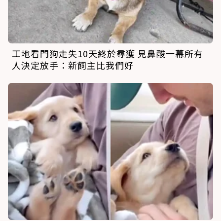
工地看門狗走失10天終於尋獲 見鼻酸一幕所有
人決定放手：新飼主比我們好