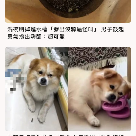
洗碗刷掉進水槽「發出沒聽過怪叫」 男子鼓起
勇氣撈出嗨翻：超可愛