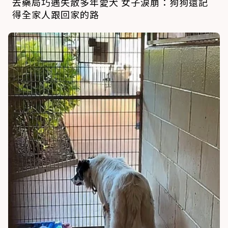
去藥局巧遇失散多年愛犬 女子淚崩：狗狗還記
得全家人跟回家的路