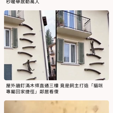
秒暖舉感動萬人
屋外牆釘滿木條直通三樓 竟是飼主打造「貓咪
專屬回家捷徑」鄰居看傻