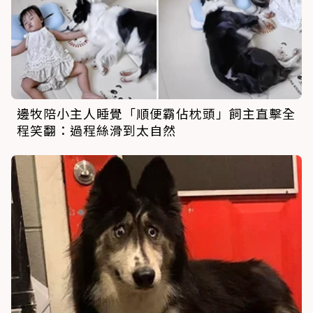
邊牧陪小主人睡覺「順便霸佔枕頭」飼主直擊全
程笑翻：過程絲滑到太自然