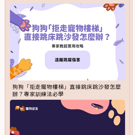
狗狗「拒走寵物樓梯」直接跳床跳沙發怎麼
辦？專家訓練法必學