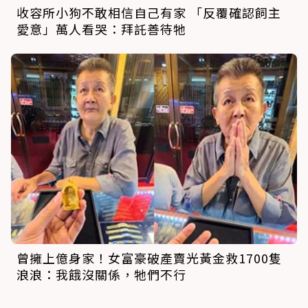
收容所小狗不敢相信自己有家 「反覆確認飼主
愛意」萬人看哭：拜託善待牠
曾擁上億身家！女富豪破產賣光黃金救1700隻
浪浪：我餓沒關係，牠們不行