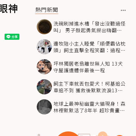
眼神
熱門新聞
洗碗刷掉進水槽「發出沒聽過怪
叫」 男子鼓起勇氣撈出嗨翻：
超可愛
邊牧陪小主人睡覺「順便霸佔枕
頭」飼主直擊全程笑翻：過程絲
滑到太自然
坪林獨居老翁離世無人知 13犬
守屋護遺體伴最後一程
飼主下車就丟包愛犬！柯基追公
車追不到 獲救後默默流淚13萬
人心都碎了
地球上最神秘幽靈大貓現身！森
林裡默默活了8年半 超珍貴畫面
科學家嗨翻