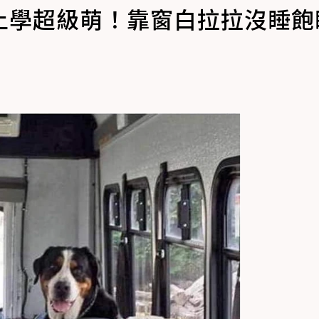
上學超級萌！靠窗白拉拉沒睡飽