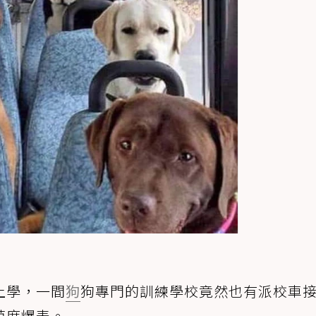
上學，一間
狗
狗專門的訓練學校竟然也有派校車
萌度爆表。