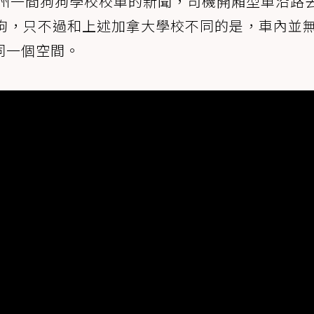
岡州一間狗狗學校校車的新聞，司機開廂型車沿路
狗狗，只不過和上述加拿大學校不同的是，車內並
同一個空間。