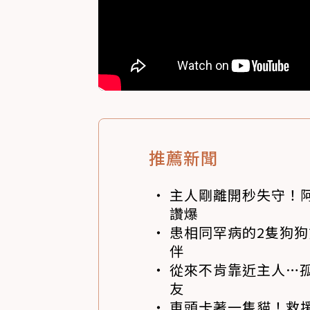
推薦新聞
主人剛離開秒失守！阿
讚爆
患相同罕病的2隻狗
伴
從來不肯靠近主人…
友
車頭卡著一隻貓！救