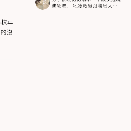
進急流」 牠獲救後跟隨恩人不
停搖尾致謝
屬校車
坐的沒