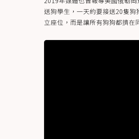
2019年媒體也曾報導美國俄勒
送狗學生，一天約要接送20隻
立座位，而是讓所有狗狗都擠在