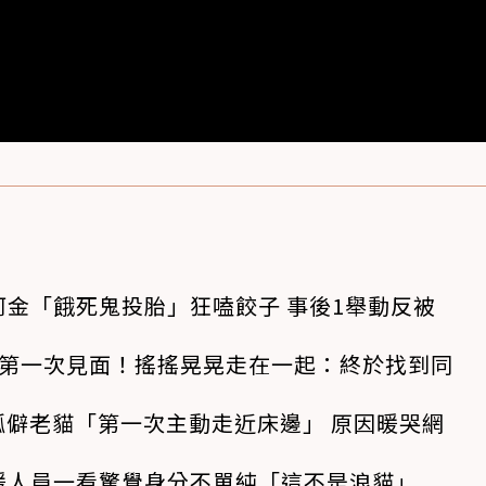
金「餓死鬼投胎」狂嗑餃子 事後1舉動反被
狗第一次見面！搖搖晃晃走在一起：終於找到同
孤僻老貓「第一次主動走近床邊」 原因暖哭網
援人員一看驚覺身分不單純「這不是浪貓」