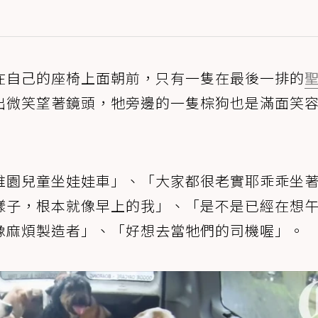
在自己的座椅上面朝前，只有一隻在最後一排的
出微笑望著鏡頭，牠旁邊的一隻棕狗也是滿面笑
稚園兒童坐娃娃車」、「大家都很老實耶乖乖坐
樣子，根本就像早上的我」、「是不是已經在想
像麻煩製造者」、「好想去當牠們的司機喔」。