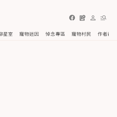
聊星室
寵物迷因
悼念專區
寵物村民
作者群