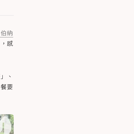
聖伯納
容，感
著」、
午餐要