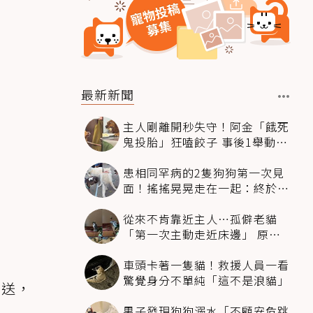
最新新聞
主人剛離開秒失守！阿金「餓死
鬼投胎」狂嗑餃子 事後1舉動反
被讚爆
患相同罕病的2隻狗狗第一次見
面！搖搖晃晃走在一起：終於找
到同伴
從來不肯靠近主人…孤僻老貓
「第一次主動走近床邊」 原因
暖哭網友
車頭卡著一隻貓！救援人員一看
驚覺身分不單純「這不是浪貓」
接送，
男子發現狗狗溺水「不顧安危跳