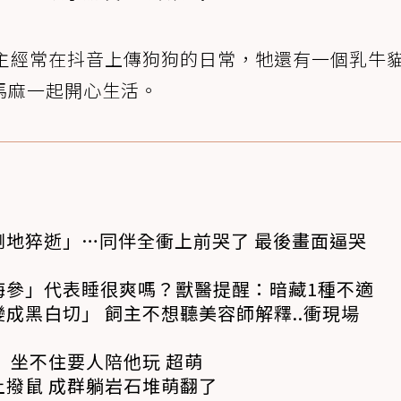
飼主經常在抖音上傳狗狗的日常，牠還有一個乳牛
馬麻一起開心生活。
倒地猝逝」…同伴全衝上前哭了 最後畫面逼哭
海參」代表睡很爽嗎？獸醫提醒：暗藏1種不適
成黑白切」 飼主不想聽美容師解釋..衝現場
 坐不住要人陪他玩 超萌
撥鼠 成群躺岩石堆萌翻了