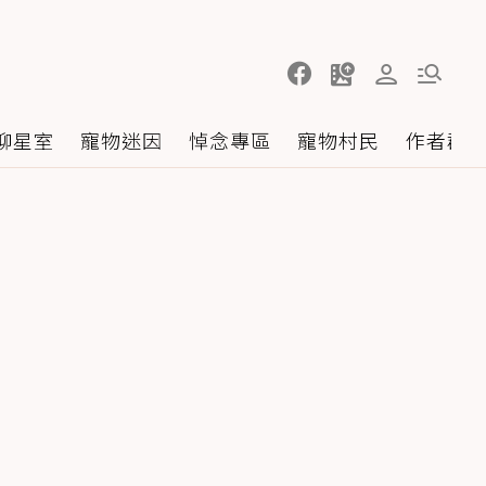
聊星室
寵物迷因
悼念專區
寵物村民
作者群