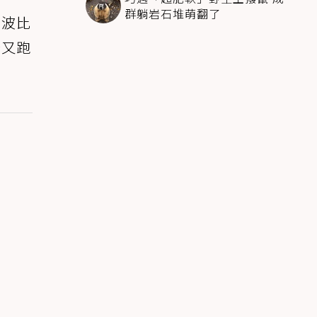
群躺岩石堆萌翻了
的波比
秒又跑