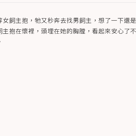
等女飼主抱，牠又秒奔去找男飼主，想了一下還
飼主抱在懷裡，頭埋在她的胸膛，看起來安心了
。