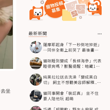
最新新聞
薩摩耶起身「下一秒倒地猝逝」
…同伴全衝上前哭了 最後畫面
逼哭萬人
貓咪睡到變成「長條海參」代表
睡很爽嗎？獸醫提醒：暗藏1種
不適
純黑拉拉送去洗澡「變成黑白
切」 飼主不想聽美容師解釋..衝
現場秒道歉
帶去坐
貓同事開會「裝認真」 坐不住
要人陪他玩 超萌
巧遇「超肥軟」野生土撥鼠 成