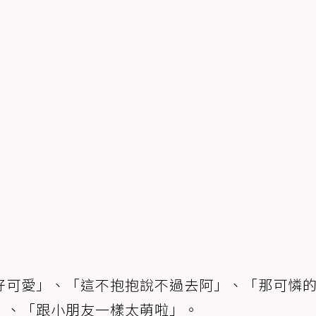
好可愛」、「這不抱抱說不過去阿」、「那可憐
」、「跟小朋友一樣太萌啦」。