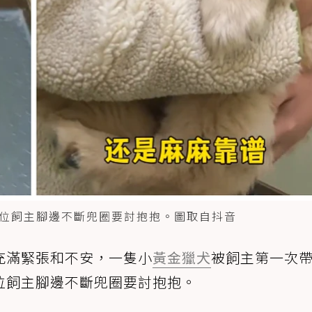
位飼主腳邊不斷兜圈要討抱抱。圖取自抖音
充滿緊張和不安，一隻小
黃金獵犬
被飼主第一次
位飼主腳邊不斷兜圈要討抱抱。