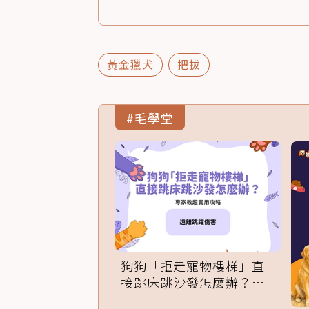
黃金獵犬
把拔
#毛學堂
狗狗「拒走寵物樓梯」直
接跳床跳沙發怎麼辦？專
家訓練法必學