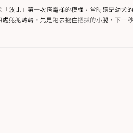
犬「波比」第一次搭電梯的模樣，當時還是幼犬
四處兜兜轉轉，先是跑去抱住
把拔
的小腿，下一