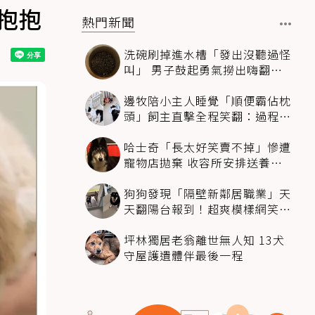
抱抱
熱門新聞
洗碗刷掉進水槽「發出沒聽過怪
叫」 男子鼓起勇氣撈出嗨翻：
超可愛
邊牧陪小主人睡覺「順便霸佔枕
頭」飼主直擊全程笑翻：過程絲
滑到太自然
哈士奇「長太好笑賣不掉」慘遭
寵物店拋棄 收容所安排送養活
動還是沒人要
狗狗發現「隔壁新鄰居職業」天
天翻陽台報到！超爽模樣網笑
翻：進到遊樂園
坪林獨居老翁離世無人知 13犬
守屋護遺體伴最後一程