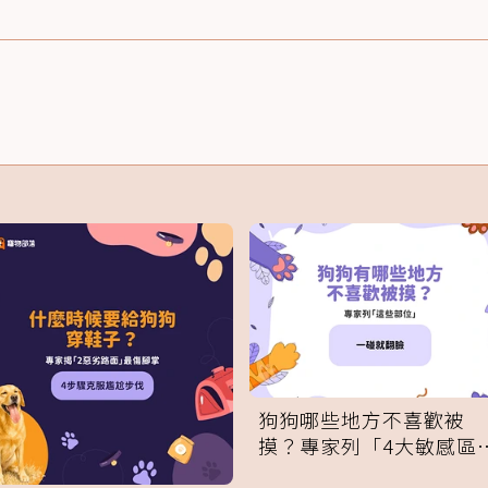
狗狗哪些地方不喜歡被
摸？專家列「4大敏感區
域」：一碰就翻臉