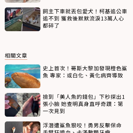
飼主下車就丟包愛犬！柯基追公車
追不到 獲救後默默流淚13萬人心
都碎了
相關文章
史上首次！哥斯大黎加發現橙色鯊
魚 專家：或白化、黃化病齊導致
撿到「美人魚的錢包」下秒探出1
張小臉 她查明真身直呼奇蹟：第
一次見到
浮潛遭鯊魚狠咬！勇男反擊保命
手臂狂噴血、卡滿數顆牙齒