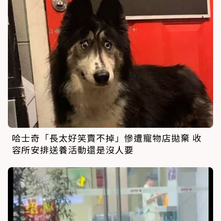
哈士奇「長太好笑賣不掉」慘遭寵物店拋棄 收
容所安排送養活動還是沒人要