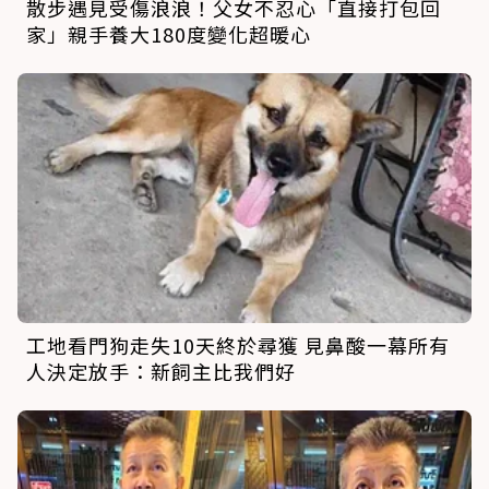
散步遇見受傷浪浪！父女不忍心「直接打包回
家」親手養大180度變化超暖心
工地看門狗走失10天終於尋獲 見鼻酸一幕所有
人決定放手：新飼主比我們好