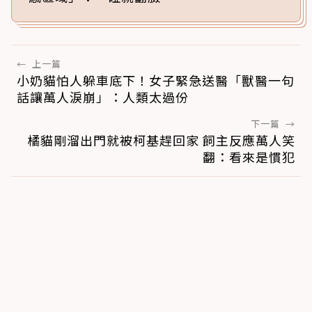
←
上一篇
小奶貓怕人躲車底下！女子緊急送醫「獸醫一句
話讓萬人淚崩」：人類太過份
下一篇
→
橘貓剛溜出門就被柯基趕回家 飼主反應萬人笑
翻：看來是慣犯