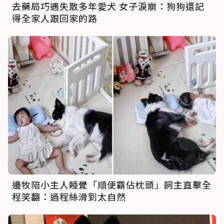
去藥局巧遇失散多年愛犬 女子淚崩：狗狗還記
得全家人跟回家的路
邊牧陪小主人睡覺「順便霸佔枕頭」飼主直擊全
程笑翻：過程絲滑到太自然