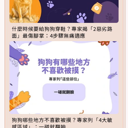
什麼時候要給狗狗穿鞋？專家揭「2惡劣路
面」最傷腳掌：4步驟無痛適應
狗狗哪些地方不喜歡被摸？專家列「4大敏
感區域」：一碰就翻臉