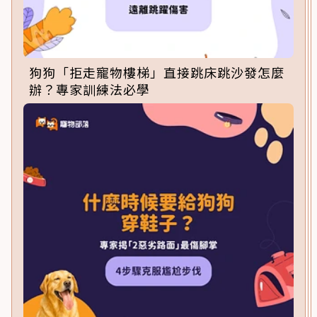
狗狗「拒走寵物樓梯」直接跳床跳沙發怎麼
辦？專家訓練法必學