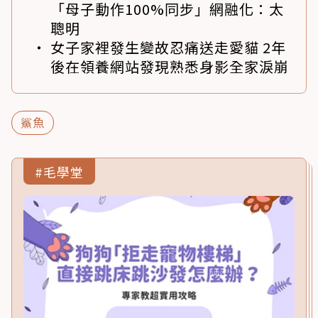
「母子動作100%同步」網融化：太
聰明
女子家裡發生變故忍痛送走愛貓 2年
後在領養網站發現熟悉身影全家淚崩
鯊魚
#毛學堂