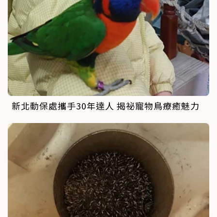
新北動保處攜手30年達人 揭祕寵物鳥療癒魅力