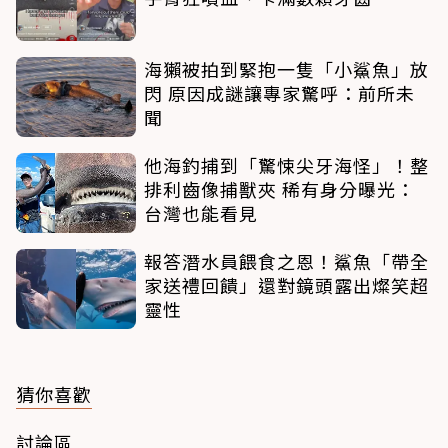
海獺被拍到緊抱一隻「小鯊魚」放
閃 原因成謎讓專家驚呼：前所未
聞
他海釣捕到「驚悚尖牙海怪」！整
排利齒像捕獸夾 稀有身分曝光：
台灣也能看見
報答潛水員餵食之恩！鯊魚「帶全
家送禮回饋」還對鏡頭露出燦笑超
靈性
猜你喜歡
討論區