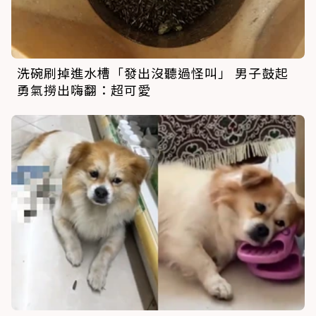
洗碗刷掉進水槽「發出沒聽過怪叫」 男子鼓起
勇氣撈出嗨翻：超可愛