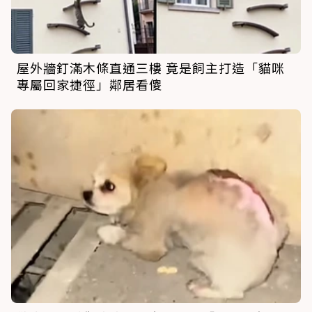
屋外牆釘滿木條直通三樓 竟是飼主打造「貓咪
專屬回家捷徑」鄰居看傻