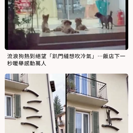
流浪狗熱到絕望「趴門縫想吹冷氣」…飯店下一
秒暖舉感動萬人