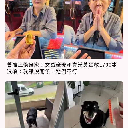
曾擁上億身家！女富豪破產賣光黃金救1700隻
浪浪：我餓沒關係，牠們不行