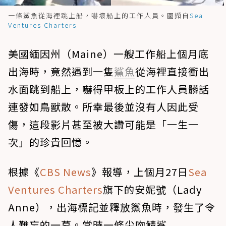
一條鯊魚從海裡跳上船，嚇壞船上的工作人員。圖擷自
Sea
Ventures Charters
美國緬因州（Maine）一艘工作船上個月底
出海時，竟然遇到一隻
鯊魚
從海裡直接衝出
水面跳到船上，嚇得甲板上的工作人員髒話
連發如鳥獸散。所幸最後並沒有人因此受
傷，這段影片甚至被大讚可能是「一生一
次」的珍貴回憶。
根據《
CBS News
》報導，上個月27日
Sea
Ventures Charters
旗下的安妮號（Lady
Anne），出海標記並釋放鯊魚時，發生了令
人難忘的一幕。當時一條尖吻鯖鯊