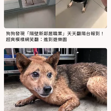
狗狗發現「隔壁新鄰居職業」天天翻陽台報到！
超爽模樣網笑翻：進到遊樂園