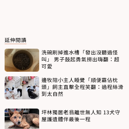
延伸閱讀
洗碗刷掉進水槽「發出沒聽過怪
叫」 男子鼓起勇氣撈出嗨翻：超
可愛
邊牧陪小主人睡覺「順便霸佔枕
頭」飼主直擊全程笑翻：過程絲滑
到太自然
坪林獨居老翁離世無人知 13犬守
屋護遺體伴最後一程