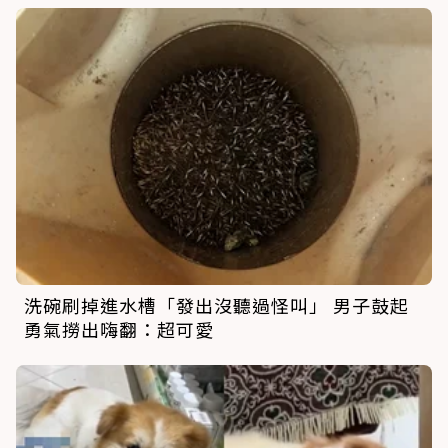
洗碗刷掉進水槽「發出沒聽過怪叫」 男子鼓起
勇氣撈出嗨翻：超可愛