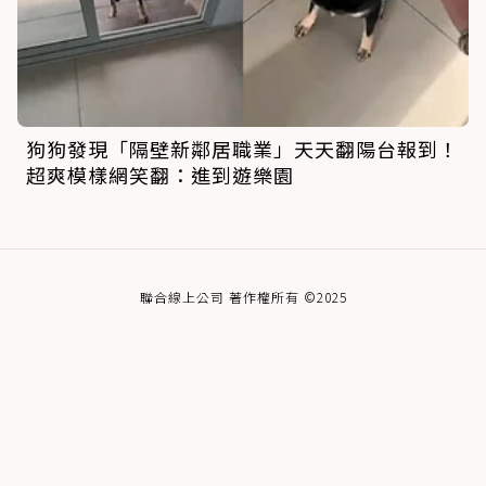
狗狗發現「隔壁新鄰居職業」天天翻陽台報到！
超爽模樣網笑翻：進到遊樂園
聯合線上公司 著作權所有 ©2025