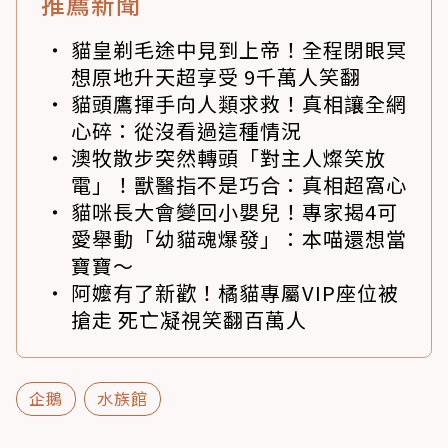
推薦新聞
貓皇剃毛途中見到上帝！全程閉眼冥
想原地升天超享受 9千萬人笑翻
貓頭鷹揮手向人類求救！真相讓全網
心碎：從沒看過這種情況
澳牧散步突然轉頭「對主人燦笑放
電」！獸醫指不是巧合：真相超窩心
貓咪長大會變回小嬰兒！專家揭4可
愛舉動「幼貓魂爆發」：本喵還想當
寶寶～
阿嬤有了新歡！橘貓專屬VIP座位被
搶走 死亡凝視笑翻百萬人
企鵝
水族館