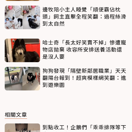
邊牧陪小主人睡覺「順便霸佔枕
頭」飼主直擊全程笑翻：過程絲滑
到太自然
哈士奇「長太好笑賣不掉」慘遭寵
物店拋棄 收容所安排送養活動還
是沒人要
狗狗發現「隔壁新鄰居職業」天天
翻陽台報到！超爽模樣網笑翻：進
到遊樂園
相關文章
到點收工！企鵝們「乖乖排隊等下