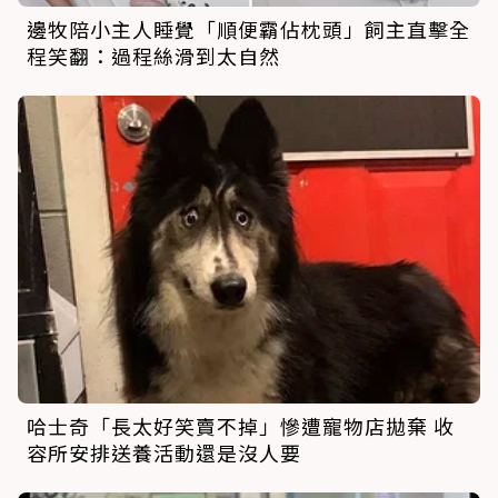
邊牧陪小主人睡覺「順便霸佔枕頭」飼主直擊全
程笑翻：過程絲滑到太自然
哈士奇「長太好笑賣不掉」慘遭寵物店拋棄 收
容所安排送養活動還是沒人要