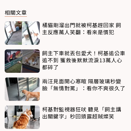
相關文章
橘貓剛溜出門就被柯基趕回家 飼
主反應萬人笑翻：看來是慣犯
飼主下車就丟包愛犬！柯基追公車
追不到 獲救後默默流淚13萬人心
都碎了
兩汪見面開心寒暄 隔層玻璃秒變
臉「無情對罵」：看你不爽很久了
柯基對監視器狂吠 聽見「飼主講
出關鍵字」秒回頭露超賊燦笑