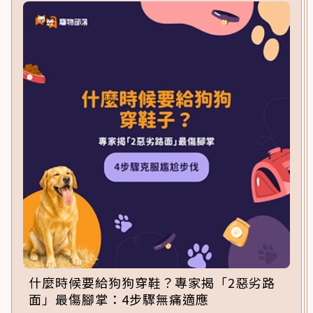
什麼時候要給狗狗穿鞋？專家揭「2惡劣路
面」最傷腳掌：4步驟無痛適應