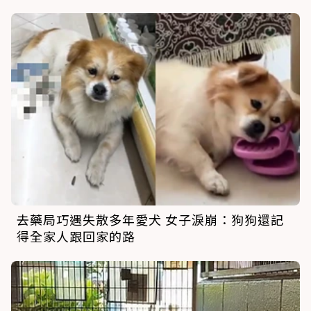
去藥局巧遇失散多年愛犬 女子淚崩：狗狗還記
得全家人跟回家的路