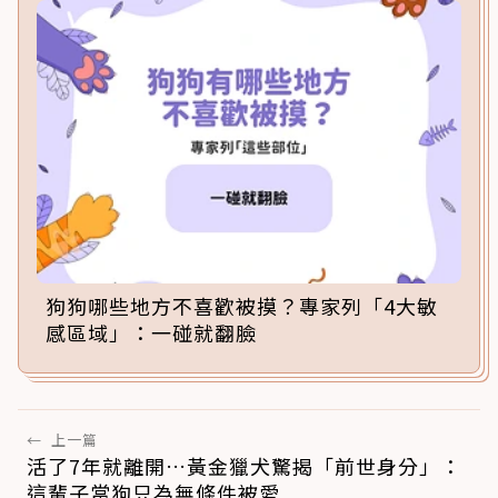
狗狗哪些地方不喜歡被摸？專家列「4大敏
感區域」：一碰就翻臉
←
上一篇
活了7年就離開…黃金獵犬驚揭「前世身分」：
這輩子當狗只為無條件被愛