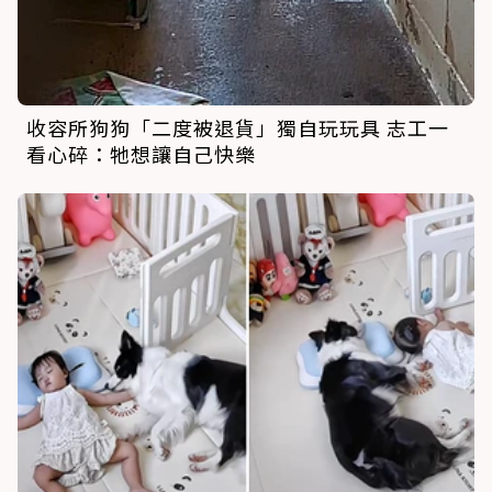
收容所狗狗「二度被退貨」獨自玩玩具 志工一
看心碎：牠想讓自己快樂