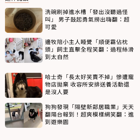
洗碗刷掉進水槽「發出沒聽過怪
叫」 男子鼓起勇氣撈出嗨翻：超
可愛
邊牧陪小主人睡覺「順便霸佔枕
頭」飼主直擊全程笑翻：過程絲滑
到太自然
哈士奇「長太好笑賣不掉」慘遭寵
物店拋棄 收容所安排送養活動還
是沒人要
狗狗發現「隔壁新鄰居職業」天天
翻陽台報到！超爽模樣網笑翻：進
到遊樂園