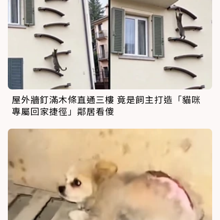
屋外牆釘滿木條直通三樓 竟是飼主打造「貓咪
專屬回家捷徑」鄰居看傻