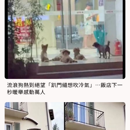
流浪狗熱到絕望「趴門縫想吹冷氣」…飯店下一
秒暖舉感動萬人