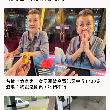
曾擁上億身家！女富豪破產賣光黃金救1700隻
浪浪：我餓沒關係，牠們不行