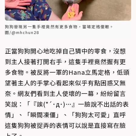
狗狗發現另一隻手裡竟然有更多食物，當場定格傻眼。
圖/@mhchun28
正當狗狗開心地吃掉自己猜中的零食，沒想
到主人接著打開右手，這隻手裡竟然握有更
多食物。被反將一軍的Hana立馬定格，低頭
望著主人的手掌心看起來似乎有點困惑又無
奈。網友們看到主人使壞的一幕，紛紛留言
笑說：「『誒(*´･д･)…』一臉說不出話的表
情」、「瞬間凍僵」、「狗狗太可愛」直呼
這隻狗狗被捉弄的表情可以說是直接寫在臉
上了。