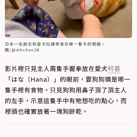
日本一名飼主和愛犬玩猜零食在哪一隻手的遊戲。
圖/@mhchun28
影片裡只見主人兩隻手握拳放在愛犬
柯基
「はな（Hana）」的眼前，要狗狗猜是哪一
隻手裡有食物。只見狗狗用鼻子頂了頂主人
的左手，示意這隻手中有牠想吃的點心，而
裡頭也確實放著一塊狗餅乾。