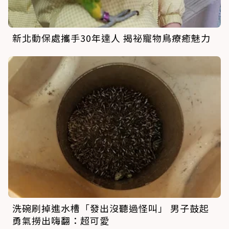
新北動保處攜手30年達人 揭祕寵物鳥療癒魅力
洗碗刷掉進水槽「發出沒聽過怪叫」 男子鼓起
勇氣撈出嗨翻：超可愛