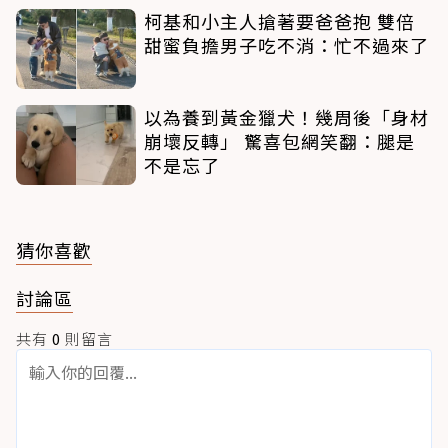
柯基和小主人搶著要爸爸抱 雙倍
甜蜜負擔男子吃不消：忙不過來了
以為養到黃金獵犬！幾周後「身材
崩壞反轉」 驚喜包網笑翻：腿是
不是忘了
猜你喜歡
討論區
共有
0
則留言