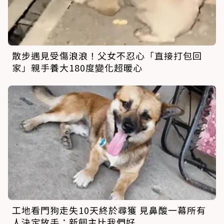
散步遇見受傷浪浪！父女不忍心「直接打包回
家」親手養大180度變化超暖心
工地看門狗走失10天終於尋獲 見鼻酸一幕所有
人決定放手：新飼主比我們好