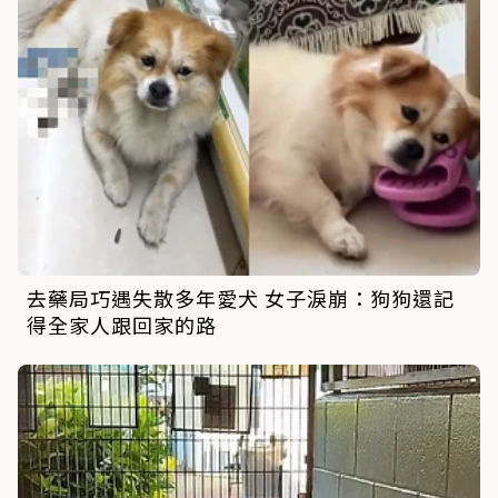
去藥局巧遇失散多年愛犬 女子淚崩：狗狗還記
得全家人跟回家的路