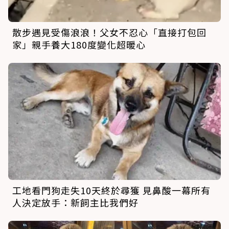
散步遇見受傷浪浪！父女不忍心「直接打包回
家」親手養大180度變化超暖心
工地看門狗走失10天終於尋獲 見鼻酸一幕所有
人決定放手：新飼主比我們好