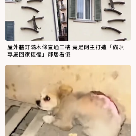
屋外牆釘滿木條直通三樓 竟是飼主打造「貓咪
專屬回家捷徑」鄰居看傻