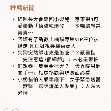
推薦新聞
貓咪長大會變回小嬰兒！專家揭4可
愛舉動「幼貓魂爆發」：本喵還想當
寶寶～
阿嬤有了新歡！橘貓專屬VIP座位被
搶走 死亡凝視笑翻百萬人
狗狗突然躲起來是怎麼了？獸醫指
「先注意這3個細節」：未必是害怕
好想養一隻黃金獵犬？「犬界暖男飼
養手冊」相處祕訣與現實面必看
小奶貓怕人躲車底下！女子緊急送醫
「獸醫一句話讓萬人淚崩」：人類太
過份