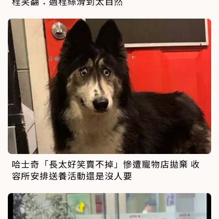
程笑翻：過程絲滑到太自然
哈士奇「長太好笑賣不掉」慘遭寵物店拋棄 收
容所安排送養活動還是沒人要