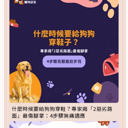
什麼時候要給狗狗穿鞋？專家揭「2惡劣路
面」最傷腳掌：4步驟無痛適應