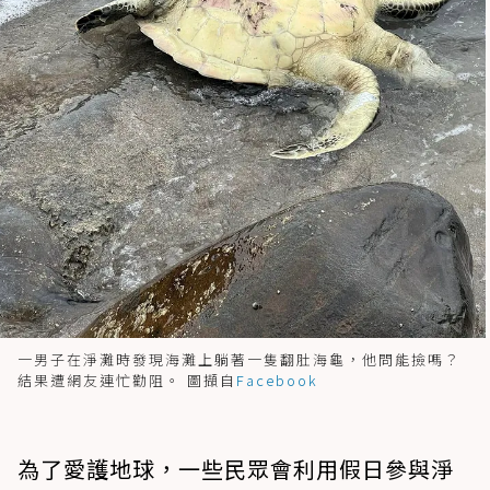
一男子在淨灘時發現海灘上躺著一隻翻肚海龜，他問能撿嗎？
結果遭網友連忙勸阻。 圖擷自
Facebook
為了愛護地球，一些民眾會利用假日參與淨