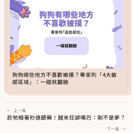
狗狗哪些地方不喜歡被摸？專家列「4大敏
感區域」：一碰就翻臉
←
上一篇
趁牠睡著秒速餵藥！醒來狂舔嘴巴：剛不是夢？
下一篇
→