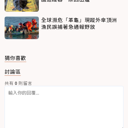
全球瀕危「革龜」現蹤外傘頂洲
漁民誤捕著急通報野放
猜你喜歡
討論區
共有
0
則留言