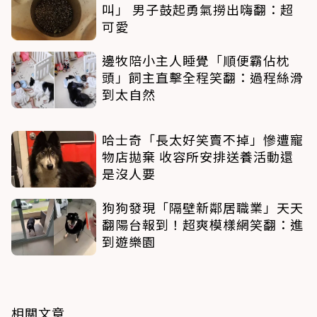
叫」 男子鼓起勇氣撈出嗨翻：超
可愛
邊牧陪小主人睡覺「順便霸佔枕
頭」飼主直擊全程笑翻：過程絲滑
到太自然
哈士奇「長太好笑賣不掉」慘遭寵
物店拋棄 收容所安排送養活動還
是沒人要
狗狗發現「隔壁新鄰居職業」天天
翻陽台報到！超爽模樣網笑翻：進
到遊樂園
相關文章