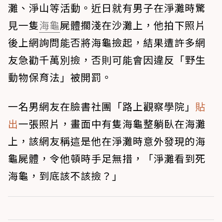
灘、淨山等活動。近日就有男子在淨灘時驚
見一隻
海龜
屍體擱淺在沙灘上，他拍下照片
後上網詢問能否將海龜撿起，結果遭許多網
友急勸千萬別撿，否則可能會因違反「野生
動物保育法」被開罰。
一名男網友在臉書社團「路上觀察學院」
貼
出
一張照片，畫面中有隻海龜整躺臥在海灘
上，該網友稱這是他在淨灘時意外發現的海
龜屍體，令他頓時手足無措，「淨灘看到死
海龜，到底該不該撿？」