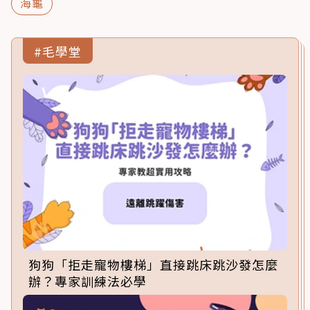
海龜
#毛學堂
狗狗「拒走寵物樓梯」直接跳床跳沙發怎麼
辦？專家訓練法必學