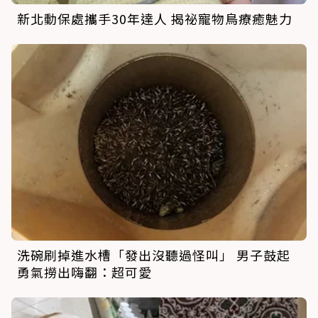
新北動保處攜手30年達人 揭祕寵物鳥療癒魅力
洗碗刷掉進水槽「發出沒聽過怪叫」 男子鼓起
勇氣撈出嗨翻：超可愛