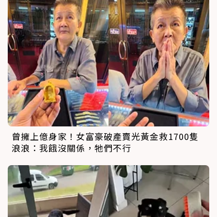
曾擁上億身家！女富豪破產賣光黃金救1700隻
浪浪：我餓沒關係，牠們不行