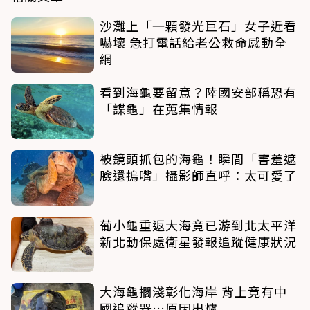
沙灘上「一顆發光巨石」女子近看
嚇壞 急打電話給老公救命感動全
網
看到海龜要留意？陸國安部稱恐有
「諜龜」在蒐集情報
被鏡頭抓包的海龜！瞬間「害羞遮
臉還摀嘴」攝影師直呼：太可愛了
葡小龜重返大海竟已游到北太平洋
新北動保處衛星發報追蹤健康狀況
大海龜擱淺彰化海岸 背上竟有中
國追蹤器…原因出爐