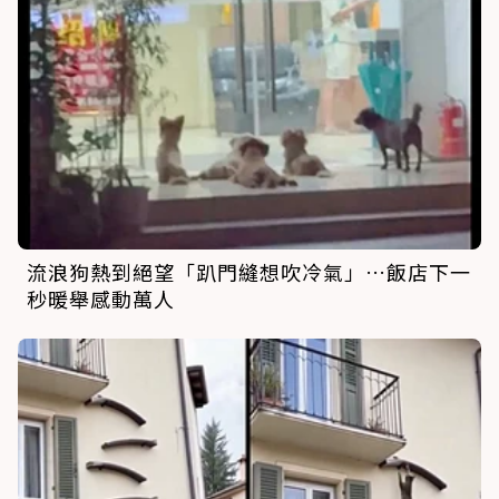
流浪狗熱到絕望「趴門縫想吹冷氣」…飯店下一
秒暖舉感動萬人