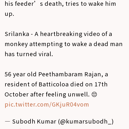
his feeder’s death, tries to wake him
up.
Srilanka - A heartbreaking video of a
monkey attempting to wake a dead man
has turned viral.
56 year old Peethambaram Rajan, a
resident of Batticoloa died on 17th
October after feeling unwell. 😔
pic.twitter.com/GKjuR04vom
— Subodh Kumar (@kumarsubodh_)