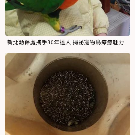
新北動保處攜手30年達人 揭祕寵物鳥療癒魅力