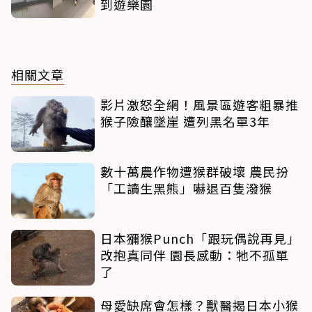
到遊樂園
相關文章
影片激怒全網！風景區遊客粗暴推
猴子險釀墜崖 遭列黑名單3年
數十萬農作物遭猴群破壞 農民扮
「工讀生黑熊」嚇退百隻潑猴
日本獼猴Punch「跟玩偶說再見」
改抱真同伴 園長感動：牠不孤單
了
母愛缺席會怎樣？獸醫揭日本小猴