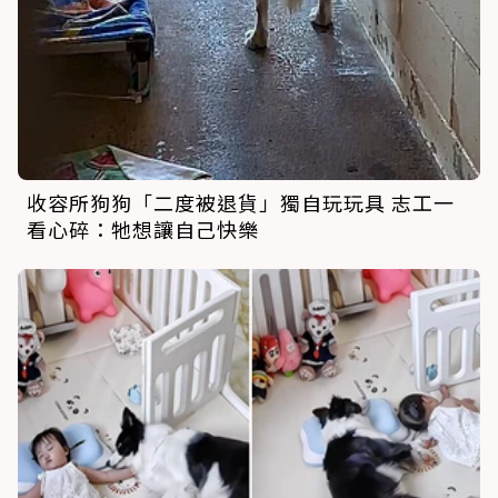
收容所狗狗「二度被退貨」獨自玩玩具 志工一
看心碎：牠想讓自己快樂