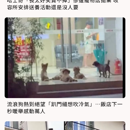
哈士奇「長太好笑賣不掉」慘遭寵物店拋棄 收
容所安排送養活動還是沒人要
流浪狗熱到絕望「趴門縫想吹冷氣」…飯店下一
秒暖舉感動萬人