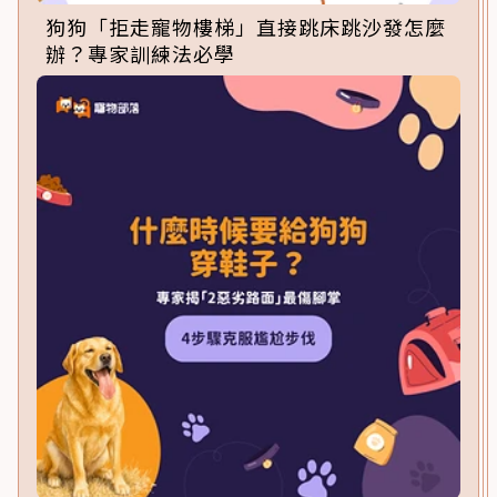
狗狗「拒走寵物樓梯」直接跳床跳沙發怎麼
辦？專家訓練法必學