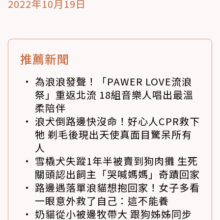
2022年10月19日
推薦新聞
為浪浪發聲！「PAWER LOVE流浪
祭」重返北流 18組音樂人唱出最溫
柔陪伴
浪犬倒路邊快沒命！好心人CPR救下
牠 剃毛後現出天使真面目驚呆所有
人
雪橇犬失蹤1年半被賣到狗肉攤 生死
關頭認出飼主「哭喊媽媽」奇蹟回家
路邊遇落單浪貓想抱回家！女子多看
一眼意外救了自己：這不能養
奶貓從小被邊牧帶大 跟狗姊姊同步