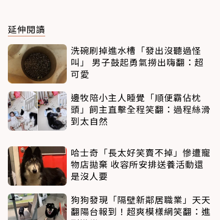
延伸閱讀
洗碗刷掉進水槽「發出沒聽過怪
叫」 男子鼓起勇氣撈出嗨翻：超
可愛
邊牧陪小主人睡覺「順便霸佔枕
頭」飼主直擊全程笑翻：過程絲滑
到太自然
哈士奇「長太好笑賣不掉」慘遭寵
物店拋棄 收容所安排送養活動還
是沒人要
狗狗發現「隔壁新鄰居職業」天天
翻陽台報到！超爽模樣網笑翻：進