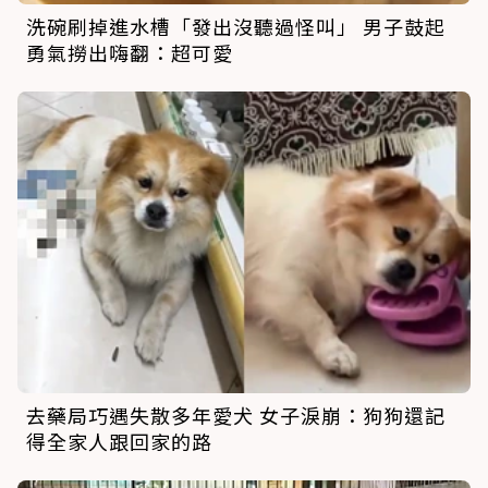
洗碗刷掉進水槽「發出沒聽過怪叫」 男子鼓起
勇氣撈出嗨翻：超可愛
去藥局巧遇失散多年愛犬 女子淚崩：狗狗還記
得全家人跟回家的路