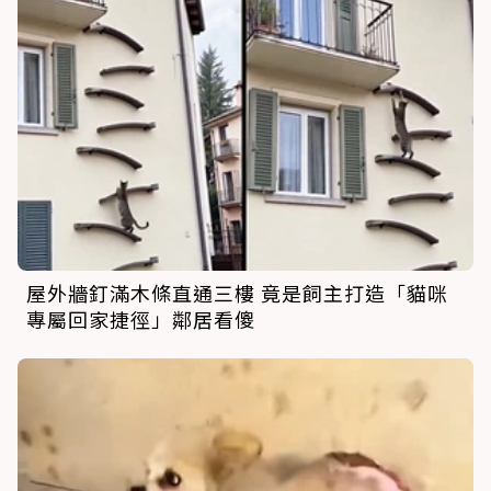
屋外牆釘滿木條直通三樓 竟是飼主打造「貓咪
專屬回家捷徑」鄰居看傻