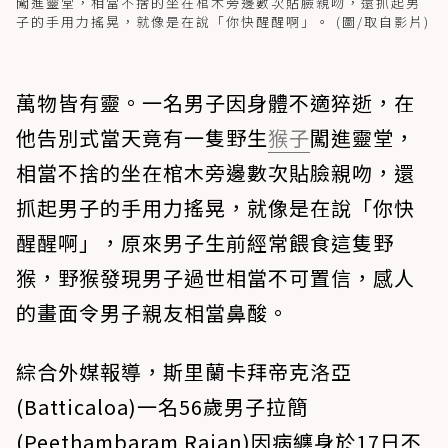
闖進靈堂，相當不捨的坐在棺木旁邊數次貼臉親吻，還抓起男
子的手用力搖晃，就像是在說「你快醒醒啊」。 (圖/取自影片)
萬物皆有靈。一名男子因身體不適猝逝，在
他告別式當天竟有一隻野生
猴子
闖進靈堂，
相當不捨的坐在棺木旁邊數次貼臉親吻，還
抓起男子的手用力搖晃，就像是在說「你快
醒醒啊」，原來男子生前經常餵食這隻野
猴，野猴發現男子過世相當不可置信，感人
的畫面令男子親友相當鼻酸。
綜合外媒報導，斯里蘭卡拜帝克洛亞
(Batticaloa)一名56歲男子拉簡
(Peethambaram Rajan)因病纏身於17日不