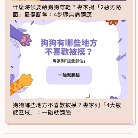
什麼時候要給狗狗穿鞋？專家揭「2惡劣路
面」最傷腳掌：4步驟無痛適應
狗狗哪些地方不喜歡被摸？專家列「4大敏
感區域」：一碰就翻臉