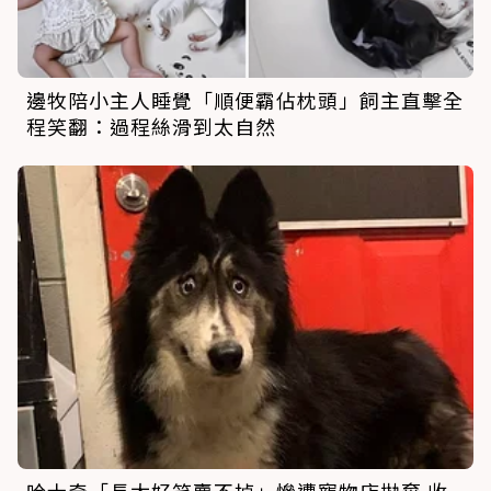
邊牧陪小主人睡覺「順便霸佔枕頭」飼主直擊全
程笑翻：過程絲滑到太自然