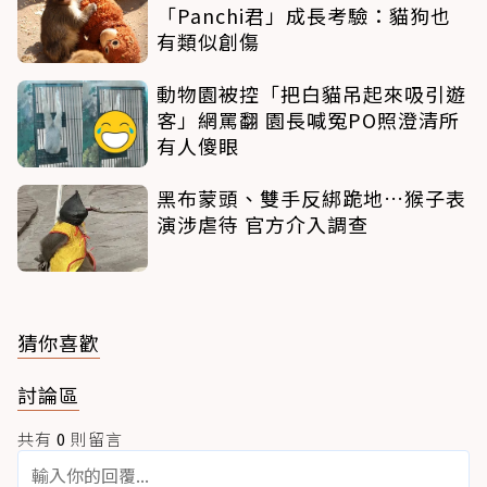
「Panchi君」成長考驗：貓狗也
有類似創傷
動物園被控「把白貓吊起來吸引遊
客」網罵翻 園長喊冤PO照澄清所
有人傻眼
黑布蒙頭、雙手反綁跪地…猴子表
演涉虐待 官方介入調查
猜你喜歡
討論區
共有
0
則留言