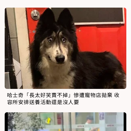
哈士奇「長太好笑賣不掉」慘遭寵物店拋棄 收
容所安排送養活動還是沒人要