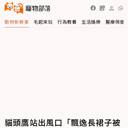
動物新鮮事
毛起來玩
行為教養
生活娛樂
醫療保健
貓頭鷹站出風口「飄逸長裙子被