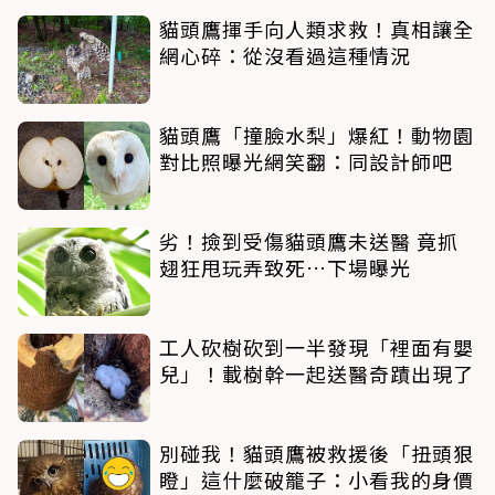
貓頭鷹揮手向人類求救！真相讓全
網心碎：從沒看過這種情況
貓頭鷹「撞臉水梨」爆紅！動物園
對比照曝光網笑翻：同設計師吧
劣！撿到受傷貓頭鷹未送醫 竟抓
翅狂甩玩弄致死…下場曝光
工人砍樹砍到一半發現「裡面有嬰
兒」！載樹幹一起送醫奇蹟出現了
別碰我！貓頭鷹被救援後「扭頭狠
瞪」這什麼破籠子：小看我的身價