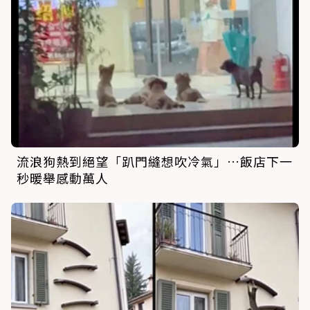
流浪狗熱到絕望「趴門縫想吹冷氣」…飯店下一
秒暖舉感動萬人