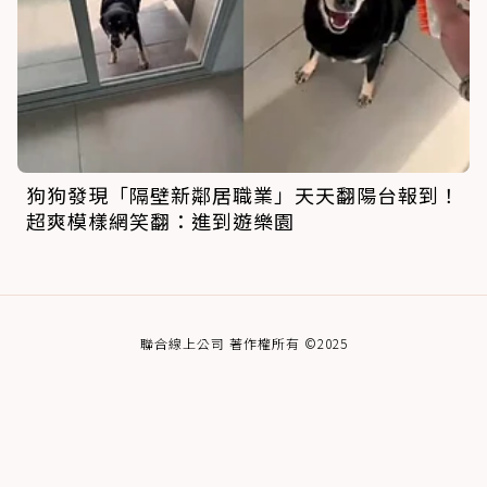
狗狗發現「隔壁新鄰居職業」天天翻陽台報到！
超爽模樣網笑翻：進到遊樂園
聯合線上公司 著作權所有 ©2025