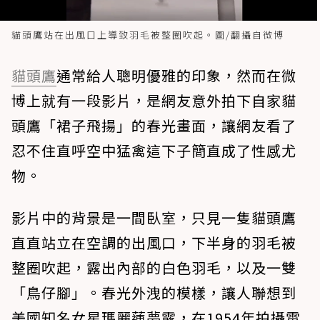
貓頭鷹站在出風口上導致羽毛被整圈吹起。圖/翻攝自微博
貓頭鷹
通常給人聰明優雅的印象，然而在微
博上就有一段影片，是網友意外拍下自家貓
頭鷹「裙子飛揚」的春光畫面，讓網友看了
忍不住直呼空中猛禽這下子簡直成了性感尤
物。
影片中的背景是一間臥室，只見一隻貓頭鷹
直直站立在空調的出風口，下半身的羽毛被
整圈吹起，露出內部的白色羽毛，以及一雙
「鳥仔腳」。春光外洩的模樣，讓人聯想到
美國知名女星瑪麗蓮夢露，在1954年拍攝電