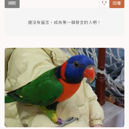
規範
回覆
還沒有留言，成為第一個發言的人吧！