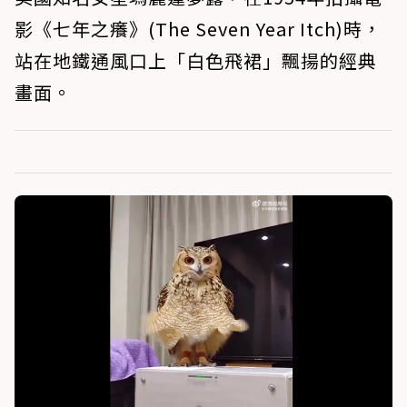
影《七年之癢》(The Seven Year Itch)時，
站在地鐵通風口上「白色飛裙」飄揚的經典
畫面。