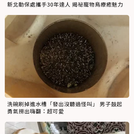
新北動保處攜手30年達人 揭祕寵物鳥療癒魅力
洗碗刷掉進水槽「發出沒聽過怪叫」 男子鼓起
勇氣撈出嗨翻：超可愛