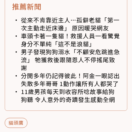
推薦新聞
從來不肯靠近主人…孤僻老貓「第一
次主動走近床邊」 原因暖哭網友
車頭卡著一隻貓！救援人員一看驚覺
身分不單純「這不是浪貓」
男子發現狗狗溺水「不顧安危跳進急
流」 牠獲救後跟隨恩人不停搖尾致
謝
分開多年仍記得彼此！阿金一眼認出
失散多年哥哥 1動作讓所有人都哭了
11歲男孩每天到收容所唸故事給狗
狗聽 令人意外的奇蹟發生感動全網
貓頭鷹