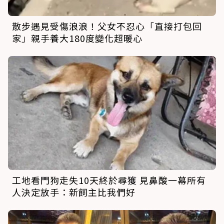
散步遇見受傷浪浪！父女不忍心「直接打包回
家」親手養大180度變化超暖心
工地看門狗走失10天終於尋獲 見鼻酸一幕所有
人決定放手：新飼主比我們好