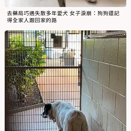
去藥局巧遇失散多年愛犬 女子淚崩：狗狗還記
得全家人跟回家的路