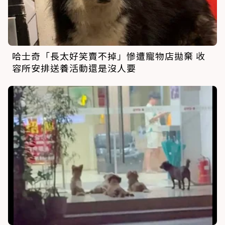
哈士奇「長太好笑賣不掉」慘遭寵物店拋棄 收
容所安排送養活動還是沒人要