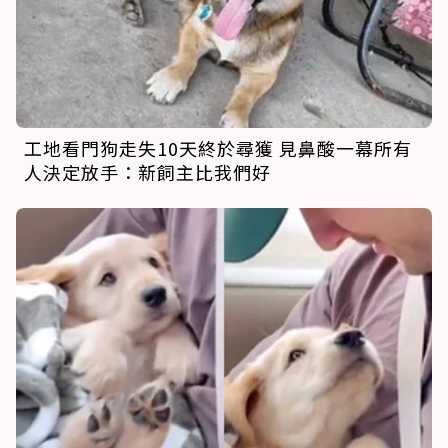
工地看門狗走失10天終於尋獲 見鼻酸一幕所有
人決定放手：新飼主比我們好