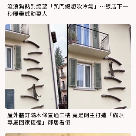
流浪狗熱到絕望「趴門縫想吹冷氣」…飯店下一
秒暖舉感動萬人
屋外牆釘滿木條直通三樓 竟是飼主打造「貓咪
專屬回家捷徑」鄰居看傻