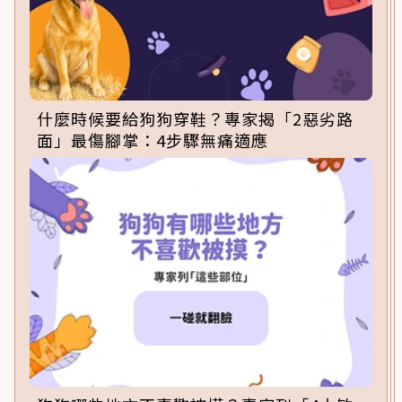
什麼時候要給狗狗穿鞋？專家揭「2惡劣路
面」最傷腳掌：4步驟無痛適應