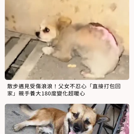
散步遇見受傷浪浪！父女不忍心「直接打包回
家」親手養大180度變化超暖心