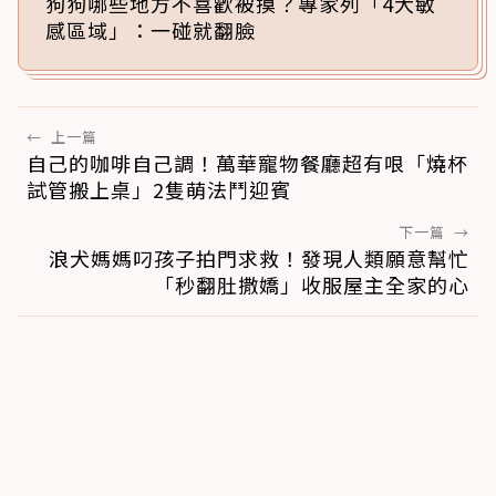
狗狗哪些地方不喜歡被摸？專家列「4大敏
感區域」：一碰就翻臉
←
上一篇
自己的咖啡自己調！萬華寵物餐廳超有哏「燒杯
試管搬上桌」2隻萌法鬥迎賓
下一篇
→
浪犬媽媽叼孩子拍門求救！發現人類願意幫忙
「秒翻肚撒嬌」收服屋主全家的心