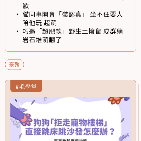
歉
貓同事開會「裝認真」 坐不住要人
陪他玩 超萌
巧遇「超肥軟」野生土撥鼠 成群躺
岩石堆萌翻了
豪豬
#毛學堂