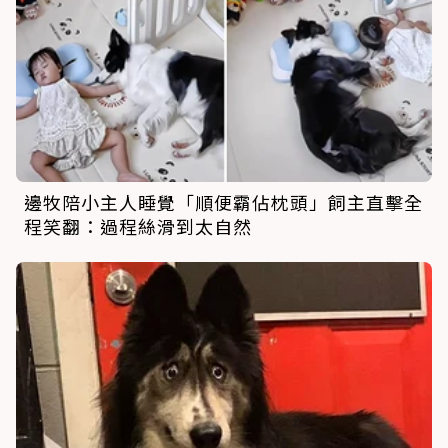
邊牧陪小主人睡覺「順便霸佔枕頭」飼主直擊全
程笑翻：過程絲滑到太自然