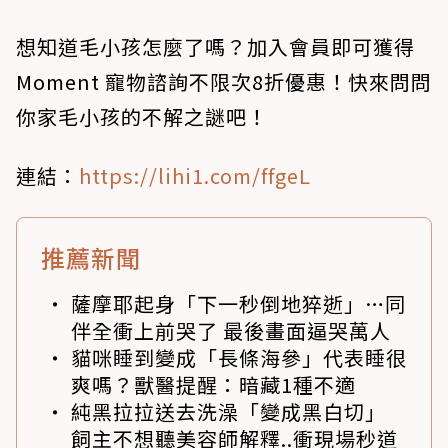
想知道毛小孩怎麼了嗎？加入會員即可獲得
Moment 寵物諮詢不限次8折優惠！快來問問
你家毛小孩的不解之謎吧！
連結：
https://lihi1.com/ffgeL
推薦新聞
薩摩耶起身「下一秒倒地猝逝」…同
伴全衝上前哭了 最後畫面逼哭萬人
貓咪睡到變成「長條海參」代表睡很
爽嗎？獸醫提醒：暗藏1種不適
純黑拉拉送去洗澡「變成黑白切」
飼主不想聽美容師解釋..衝現場秒道