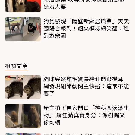
是沒人要
狗狗發現「隔壁新鄰居職業」天天
翻陽台報到！超爽模樣網笑翻：進
到遊樂園
相關文章
貓咪突然炸毛變豪豬狂開飛機耳
網發現細節勸飼主快逃：這家不能
要了
屋主拍下自家門口「神秘圓滾滾生
物」 網狂猜真實身分：像樹懶又
像刺蝟