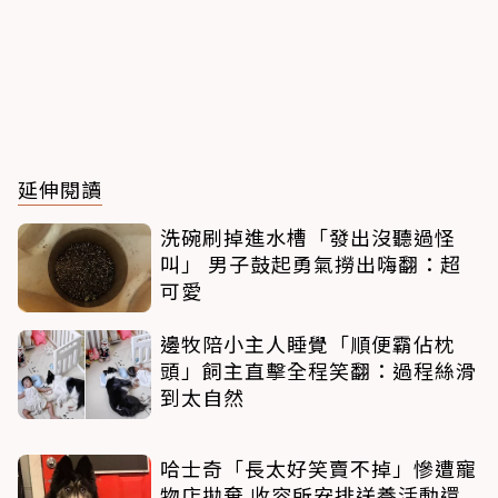
延伸閱讀
洗碗刷掉進水槽「發出沒聽過怪
叫」 男子鼓起勇氣撈出嗨翻：超
可愛
邊牧陪小主人睡覺「順便霸佔枕
頭」飼主直擊全程笑翻：過程絲滑
到太自然
哈士奇「長太好笑賣不掉」慘遭寵
物店拋棄 收容所安排送養活動還