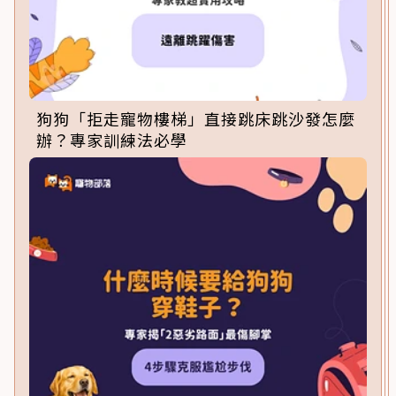
狗狗「拒走寵物樓梯」直接跳床跳沙發怎麼
辦？專家訓練法必學