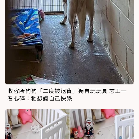
收容所狗狗「二度被退貨」獨自玩玩具 志工一
看心碎：牠想讓自己快樂