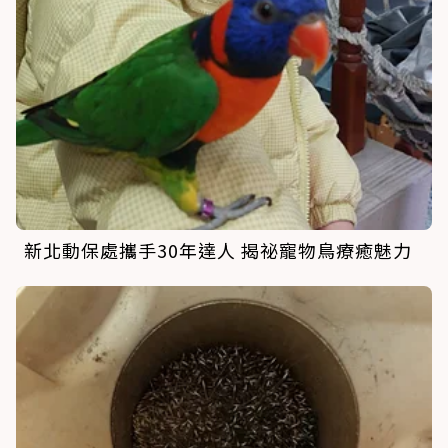
新北動保處攜手30年達人 揭祕寵物鳥療癒魅力