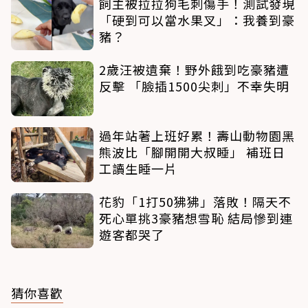
飼主被拉拉狗毛刺傷手！測試發現
「硬到可以當水果叉」：我養到豪
豬？
2歲汪被遺棄！野外餓到吃豪豬遭
反擊 「臉插1500尖刺」不幸失明
過年站著上班好累！壽山動物園黑
熊波比「腳開開大叔睡」 補班日
工讀生睡一片
花豹「1打50狒狒」落敗！隔天不
死心單挑3豪豬想雪恥 結局慘到連
遊客都哭了
猜你喜歡