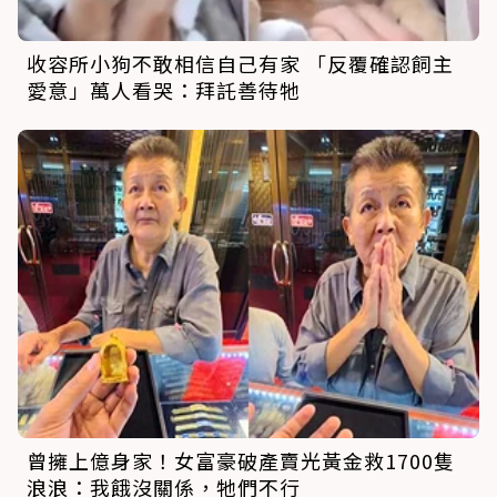
收容所小狗不敢相信自己有家 「反覆確認飼主
愛意」萬人看哭：拜託善待牠
曾擁上億身家！女富豪破產賣光黃金救1700隻
浪浪：我餓沒關係，牠們不行