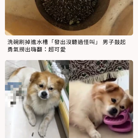
洗碗刷掉進水槽「發出沒聽過怪叫」 男子鼓起
勇氣撈出嗨翻：超可愛