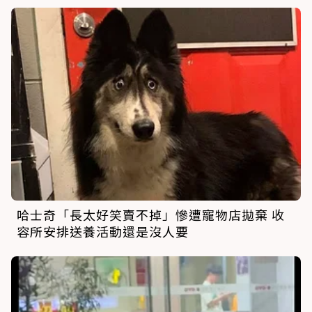
哈士奇「長太好笑賣不掉」慘遭寵物店拋棄 收
容所安排送養活動還是沒人要