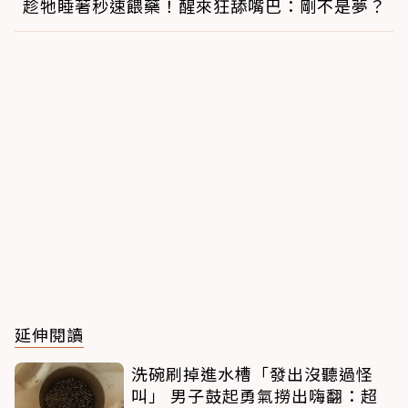
趁牠睡著秒速餵藥！醒來狂舔嘴巴：剛不是夢？
延伸閱讀
洗碗刷掉進水槽「發出沒聽過怪
叫」 男子鼓起勇氣撈出嗨翻：超