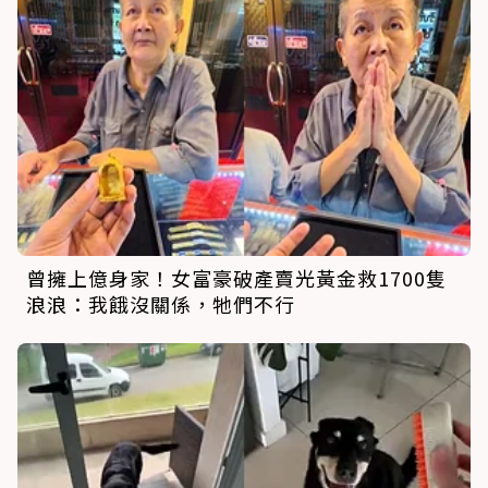
曾擁上億身家！女富豪破產賣光黃金救1700隻
浪浪：我餓沒關係，牠們不行