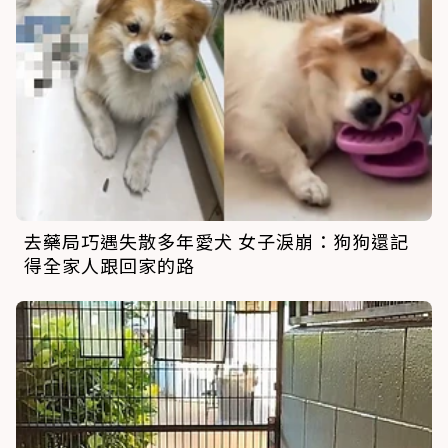
去藥局巧遇失散多年愛犬 女子淚崩：狗狗還記
得全家人跟回家的路