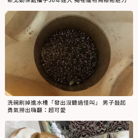
洗碗刷掉進水槽「發出沒聽過怪叫」 男子鼓起
勇氣撈出嗨翻：超可愛