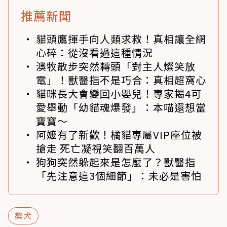
推薦新聞
貓頭鷹揮手向人類求救！真相讓全網
心碎：從沒看過這種情況
澳牧散步突然轉頭「對主人燦笑放
電」！獸醫指不是巧合：真相超窩心
貓咪長大會變回小嬰兒！專家揭4可
愛舉動「幼貓魂爆發」：本喵還想當
寶寶～
阿嬤有了新歡！橘貓專屬VIP座位被
搶走 死亡凝視笑翻百萬人
狗狗突然躲起來是怎麼了？獸醫指
「先注意這3個細節」：未必是害怕
獒犬