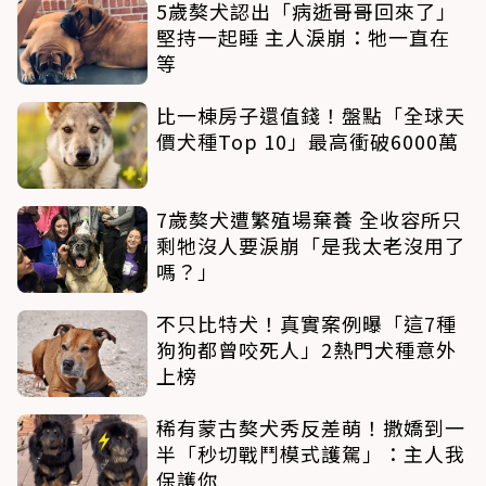
5歲獒犬認出「病逝哥哥回來了」
堅持一起睡 主人淚崩：牠一直在
等
比一棟房子還值錢！盤點「全球天
價犬種Top 10」最高衝破6000萬
7歲獒犬遭繁殖場棄養 全收容所只
剩牠沒人要淚崩「是我太老沒用了
嗎？」
不只比特犬！真實案例曝「這7種
狗狗都曾咬死人」2熱門犬種意外
上榜
稀有蒙古獒犬秀反差萌！撒嬌到一
半「秒切戰鬥模式護駕」：主人我
保護你