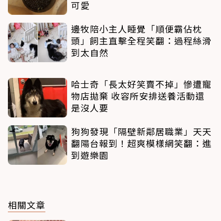
可愛
邊牧陪小主人睡覺「順便霸佔枕
頭」飼主直擊全程笑翻：過程絲滑
到太自然
哈士奇「長太好笑賣不掉」慘遭寵
物店拋棄 收容所安排送養活動還
是沒人要
狗狗發現「隔壁新鄰居職業」天天
翻陽台報到！超爽模樣網笑翻：進
到遊樂園
相關文章