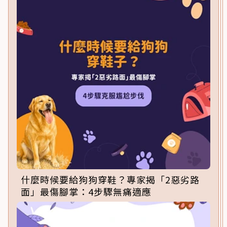
什麼時候要給狗狗穿鞋？專家揭「2惡劣路
面」最傷腳掌：4步驟無痛適應