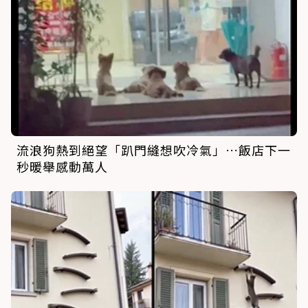
流浪狗熱到絕望「趴門縫想吹冷氣」…飯店下一
秒暖舉感動萬人