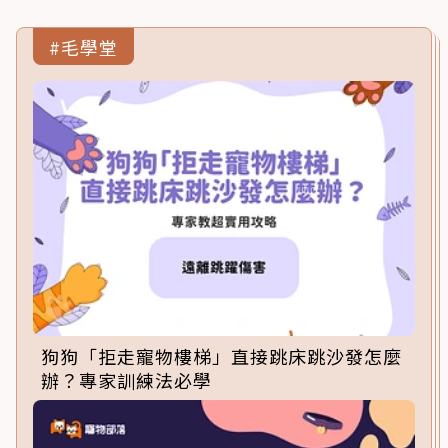
#毛學堂
狗狗「拒走寵物樓梯」直接跳床跳沙發怎麼
辦？專家訓練法必學