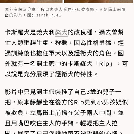
國外有網友分享一段自家獒犬看見小孩被攻擊，立刻衝上前阻
止的影片。圖@sarah_rue1
卡斯羅犬是義大利
獒犬
的改良種，過去曾幫
忙人類驅趕牛隻、狩獵，因為性格勇猛，經
過訓練後也擔任軍犬以及護衛犬的角色。國
外就有一名飼主家中的卡斯羅犬「Rip」，可
以說是充分展現了護衛犬的特性。
影片中只見飼主假裝推了自己3歲的兒子一
把，原本靜靜坐在後方的Rip見到小男孩疑似
被欺負，立馬衝上前擋在父子兩人中間，並
且用嘴巴咬住主人的手臂，輕輕把主人拉
開，展示了自己保護幼童不被攻擊的心情。