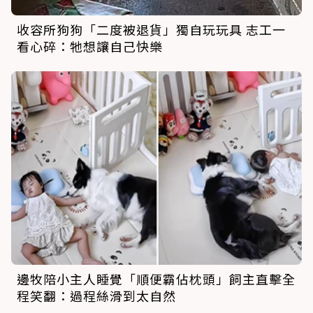
收容所狗狗「二度被退貨」獨自玩玩具 志工一
看心碎：牠想讓自己快樂
邊牧陪小主人睡覺「順便霸佔枕頭」飼主直擊全
程笑翻：過程絲滑到太自然