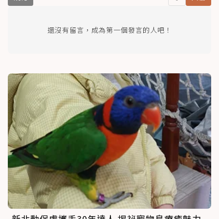
還沒有留言，成為第一個發言的人吧！
新北動保處攜手30年達人 揭祕寵物鳥療癒魅力