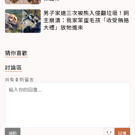
男子家連三次被熊入侵翻垃圾！飼
主崩潰：我家笨蛋毛孩「收受賄賂
大禮」放牠進來
猜你喜歡
討論區
共有
0
則留言
規範
回覆