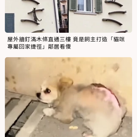
屋外牆釘滿木條直通三樓 竟是飼主打造「貓咪
專屬回家捷徑」鄰居看傻