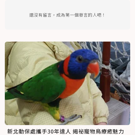
還沒有留言，成為第一個發言的人吧！
新北動保處攜手30年達人 揭祕寵物鳥療癒魅力