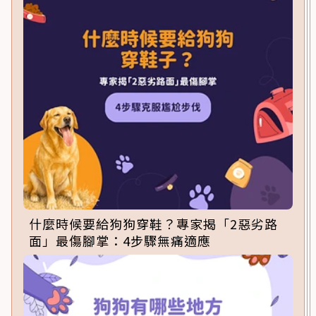
什麼時候要給狗狗穿鞋？專家揭「2惡劣路
面」最傷腳掌：4步驟無痛適應