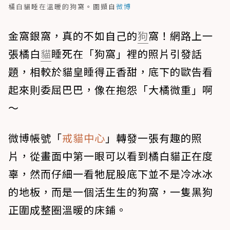
橘白貓睡在溫暖的狗窩。圖擷自
微博
金窩銀窩，真的不如自己的
狗
窩！網路上一
張橘白
貓
睡死在「狗窩」裡的照片引發話
題，相較於貓皇睡得正香甜，底下的歐告看
起來則委屈巴巴，像在抱怨「大橘微重」啊
～
微博帳號「
戒貓中心
」轉發一張有趣的照
片，從畫面中第一眼可以看到橘白貓正在度
辜，然而仔細一看牠屁股底下並不是冷冰冰
的地板，而是一個活生生的狗窩，一隻黑狗
正圍成整圈溫暖的床鋪。