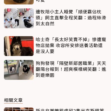
邊牧陪小主人睡覺「順便霸佔枕
頭」飼主直擊全程笑翻：過程絲滑
到太自然
哈士奇「長太好笑賣不掉」慘遭寵
物店拋棄 收容所安排送養活動還
是沒人要
狗狗發現「隔壁新鄰居職業」天天
翻陽台報到！超爽模樣網笑翻：進
到遊樂園
相關文章
新北女搬離租處留2隻米克斯貓等