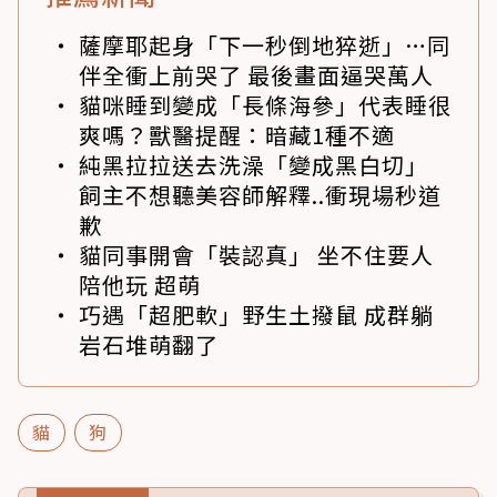
薩摩耶起身「下一秒倒地猝逝」…同
伴全衝上前哭了 最後畫面逼哭萬人
貓咪睡到變成「長條海參」代表睡很
爽嗎？獸醫提醒：暗藏1種不適
純黑拉拉送去洗澡「變成黑白切」
飼主不想聽美容師解釋..衝現場秒道
歉
貓同事開會「裝認真」 坐不住要人
陪他玩 超萌
巧遇「超肥軟」野生土撥鼠 成群躺
岩石堆萌翻了
貓
狗