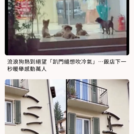
流浪狗熱到絕望「趴門縫想吹冷氣」…飯店下一
秒暖舉感動萬人