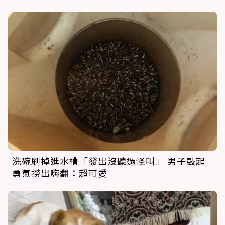
洗碗刷掉進水槽「發出沒聽過怪叫」 男子鼓起
勇氣撈出嗨翻：超可愛