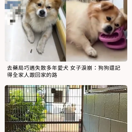
去藥局巧遇失散多年愛犬 女子淚崩：狗狗還記
得全家人跟回家的路