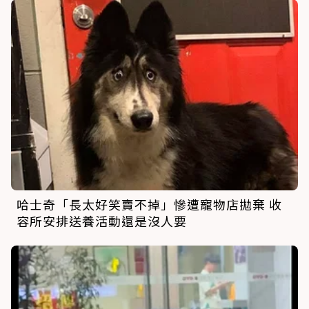
哈士奇「長太好笑賣不掉」慘遭寵物店拋棄 收
容所安排送養活動還是沒人要