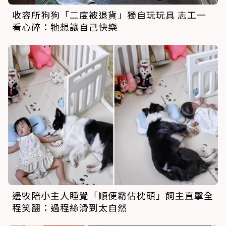
收容所狗狗「二度被退貨」獨自玩玩具 志工一
看心碎：牠想讓自己快樂
邊牧陪小主人睡覺「順便霸佔枕頭」飼主直擊全
程笑翻：過程絲滑到太自然