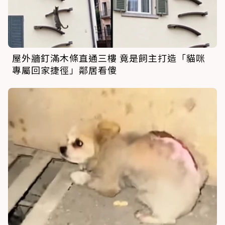
屋外牆釘滿木條直通三樓 竟是飼主打造「貓咪
專屬回家捷徑」鄰居看傻