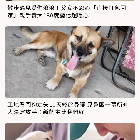
散步遇見受傷浪浪！父女不忍心「直接打包回
家」親手養大180度變化超暖心
工地看門狗走失10天終於尋獲 見鼻酸一幕所有
人決定放手：新飼主比我們好