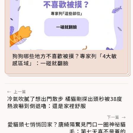
狗狗哪些地方不喜歡被摸？專家列「4大敏
感區域」：一碰就翻臉
←
上一篇
冷氣吹膩了想出門散步 橘貓剛探出頭秒被38度
熱浪嚇到倒退嚕：還是家裡舒服
下一篇
→
愛貓頭七悄悄回家？唐綺陽驚見門口一圈神祕貓
毛：第七天真不是蓋的