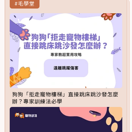
#毛學堂
狗狗「拒走寵物樓梯」直接跳床跳沙發怎麼
辦？專家訓練法必學