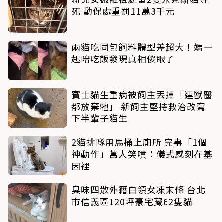
死 動保處重罰11萬3千元
兩貓吃同包飼料體型差超大！媽一
起陪吃飯發現真相傻眼了
賓士貓生重病被飼主丟掉「連獸醫
都放棄牠」 新飼主堅持救治改寫
下半輩子貓生
2貓排隊用馬桶上廁所 完事「1個
神動作」萬人笑噴：儀式感刻在基
因裡
臭味四散外籍白領女凍末條 台北
市信義區120坪豪宅藏62隻貓