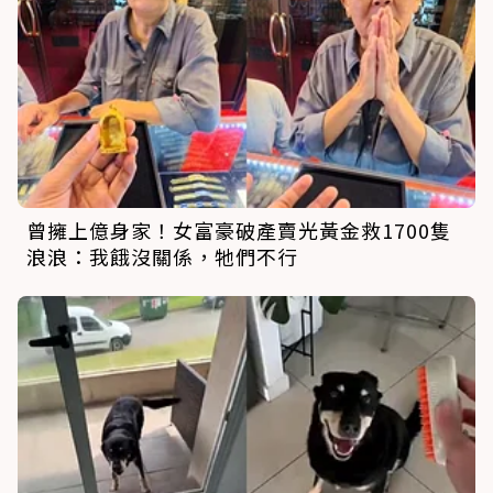
曾擁上億身家！女富豪破產賣光黃金救1700隻
浪浪：我餓沒關係，牠們不行