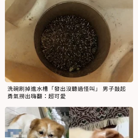
洗碗刷掉進水槽「發出沒聽過怪叫」 男子鼓起
勇氣撈出嗨翻：超可愛