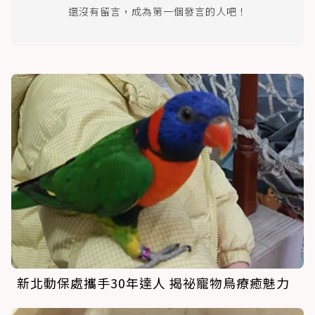
還沒有留言，成為第一個發言的人吧！
新北動保處攜手30年達人 揭祕寵物鳥療癒魅力