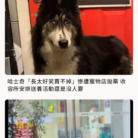
哈士奇「長太好笑賣不掉」慘遭寵物店拋棄 收
容所安排送養活動還是沒人要