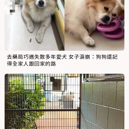
去藥局巧遇失散多年愛犬 女子淚崩：狗狗還記
得全家人跟回家的路