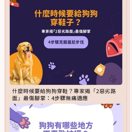
什麼時候要給狗狗穿鞋？專家揭「2惡劣路
面」最傷腳掌：4步驟無痛適應