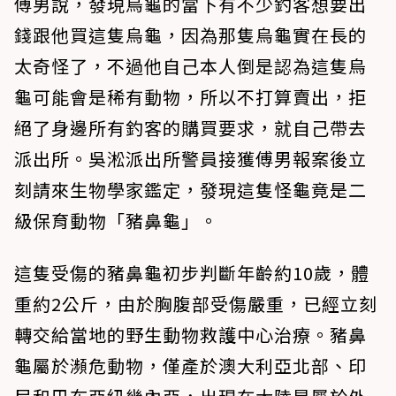
傅男說，發現烏龜的當下有不少釣客想要出
錢跟他買這隻烏龜，因為那隻烏龜實在長的
太奇怪了，不過他自己本人倒是認為這隻烏
龜可能會是稀有動物，所以不打算賣出，拒
絕了身邊所有釣客的購買要求，就自己帶去
派出所。吳淞派出所警員接獲傅男報案後立
刻請來生物學家鑑定，發現這隻怪龜竟是二
級保育動物「豬鼻龜」。
這隻受傷的豬鼻龜初步判斷年齡約10歲，體
重約2公斤，由於胸腹部受傷嚴重，已經立刻
轉交給當地的野生動物救護中心治療。豬鼻
龜屬於瀕危動物，僅產於澳大利亞北部、印