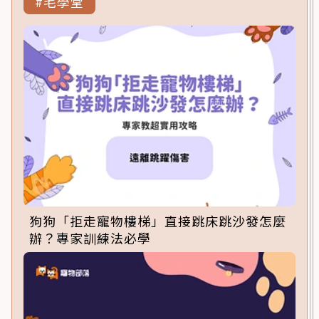
#毛學堂
狗狗「拒走寵物樓梯」直接跳床跳沙發怎麼
辦？專家訓練法必學