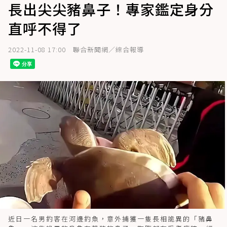
長出尖尖豬鼻子！專家鑑定身分
直呼不得了
2022-11-08 17:00
聯合新聞網／綜合報導
近日一名男釣客在河邊釣魚，意外捕獲一隻長相詭異的「豬鼻