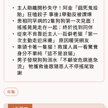
主人剛離開秒失守！阿金「餓死鬼投
胎」狂嗑餃子 事後1舉動反被讚爆
患相同罕病的2隻狗狗第一次見面！
搖搖晃晃走在一起：終於找到同伴
從來不肯靠近主人…孤僻老貓「第一
次主動走近床邊」 原因暖哭網友
車頭卡著一隻貓！救援人員一看驚覺
身分不單純「這不是浪貓」
男子發現狗狗溺水「不顧安危跳進急
流」 牠獲救後跟隨恩人不停搖尾致
謝
烏龜