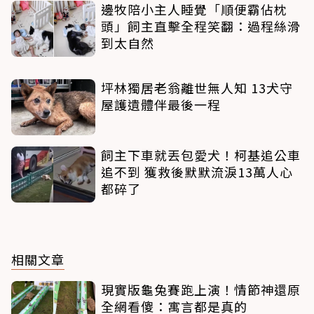
邊牧陪小主人睡覺「順便霸佔枕
頭」飼主直擊全程笑翻：過程絲滑
到太自然
坪林獨居老翁離世無人知 13犬守
屋護遺體伴最後一程
飼主下車就丟包愛犬！柯基追公車
追不到 獲救後默默流淚13萬人心
都碎了
相關文章
現實版龜兔賽跑上演！情節神還原
全網看傻：寓言都是真的