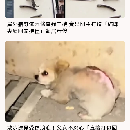
屋外牆釘滿木條直通三樓 竟是飼主打造「貓咪
專屬回家捷徑」鄰居看傻
散步遇見受傷浪浪！父女不忍心「直接打包回