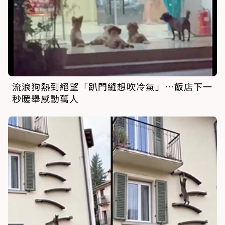
流浪狗熱到絕望「趴門縫想吹冷氣」…飯店下一
秒暖舉感動萬人