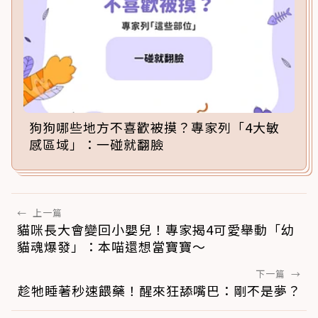
狗狗哪些地方不喜歡被摸？專家列「4大敏
感區域」：一碰就翻臉
←
上一篇
貓咪長大會變回小嬰兒！專家揭4可愛舉動「幼
貓魂爆發」：本喵還想當寶寶～
下一篇
→
趁牠睡著秒速餵藥！醒來狂舔嘴巴：剛不是夢？