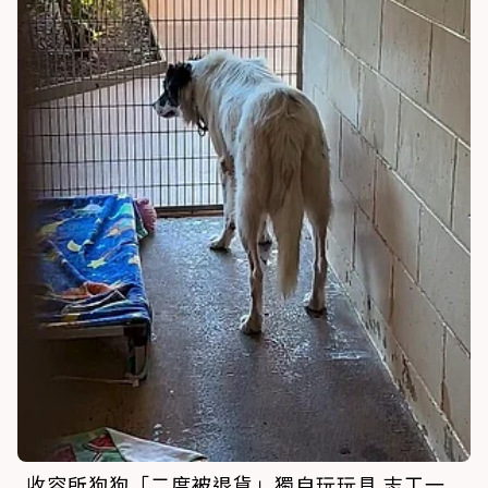
收容所狗狗「二度被退貨」獨自玩玩具 志工一