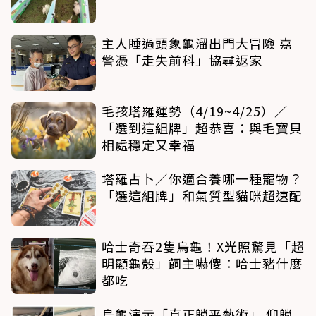
主人睡過頭象龜溜出門大冒險 嘉
警憑「走失前科」協尋返家
毛孩塔羅運勢（4/19~4/25）／
「選到這組牌」超恭喜：與毛寶貝
相處穩定又幸福
塔羅占卜／你適合養哪一種寵物？
「選這組牌」和氣質型貓咪超速配
哈士奇吞2隻烏龜！X光照驚見「超
明顯龜殼」飼主嚇傻：哈士豬什麼
都吃
烏龜演示「真正躺平藝術」 仰躺