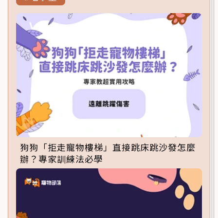
狗狗「拒走寵物樓梯」直接跳床跳沙發怎麼
辦？專家訓練法必學