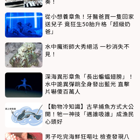
奏！
從小想養章魚！牙醫爸買一隻回家
送兒子 竟狂生50胎升格「超級奶
爸」
水中魔術師大秀絕活 一秒消失不
見！
深海異形章魚「長出蝙蝠翅膀」！
水中詭異彈跳全身發出藍光 直擊
片嚇傻百萬人
【動物冷知識】古早捕魚方式大公
開！牠一神技「遇誰吸誰」成漁民
心頭好
男子吃完海鮮狂嘔吐 檢查發現八