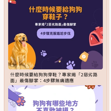
什麼時候要給狗狗穿鞋？專家揭「2惡劣路
面」最傷腳掌：4步驟無痛適應