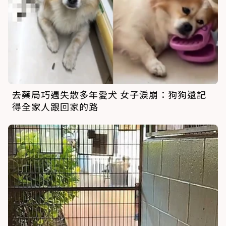
去藥局巧遇失散多年愛犬 女子淚崩：狗狗還記
得全家人跟回家的路