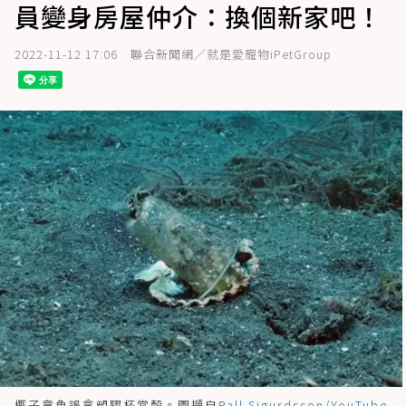
員變身房屋仲介：換個新家吧！
2022-11-12 17:06
聯合新聞網／就是愛寵物iPetGroup
椰子章魚誤拿塑膠杯當殼。圖擷自
Pall Sigurdsson/YouTube