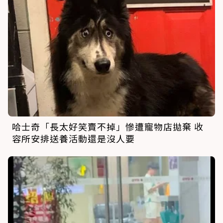
哈士奇「長太好笑賣不掉」慘遭寵物店拋棄 收
容所安排送養活動還是沒人要