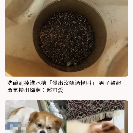
洗碗刷掉進水槽「發出沒聽過怪叫」 男子鼓起
勇氣撈出嗨翻：超可愛