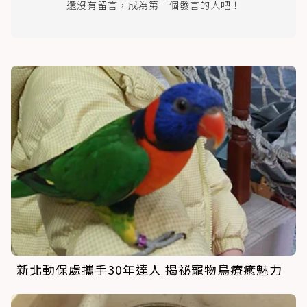
還沒有留言，成為第一個發言的人吧！
新北動保處攜手30年達人 揭祕寵物鳥療癒魅力