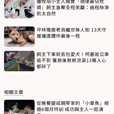
邊牧陪小主人睡覺「順便霸佔枕
頭」飼主直擊全程笑翻：過程絲滑
到太自然
坪林獨居老翁離世無人知 13犬守
屋護遺體伴最後一程
飼主下車就丟包愛犬！柯基追公車
追不到 獲救後默默流淚13萬人心
都碎了
相關文章
從晚餐變成鋼琴家的「小章魚」經
過6個月特訓 成功與主人一起演