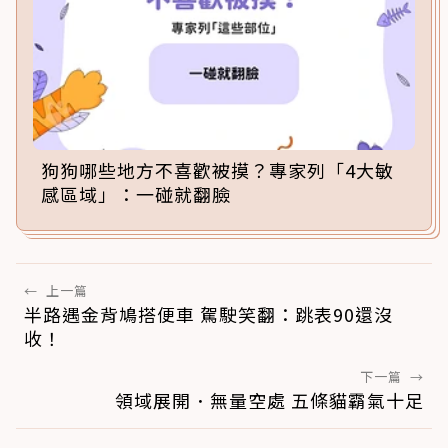
狗狗哪些地方不喜歡被摸？專家列「4大敏
感區域」：一碰就翻臉
←
上一篇
半路遇金背鳩搭便車 駕駛笑翻：跳表90還沒
收！
下一篇
→
領域展開．無量空處 五條貓霸氣十足