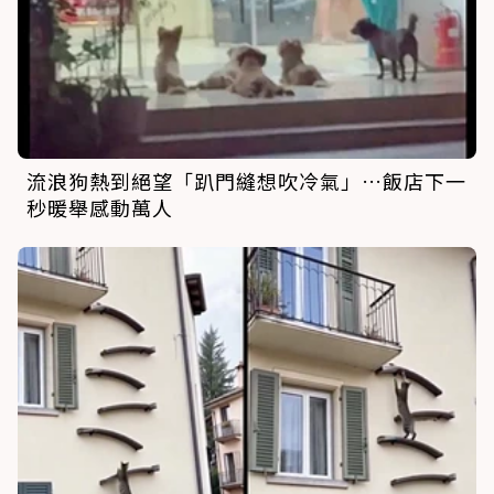
流浪狗熱到絕望「趴門縫想吹冷氣」…飯店下一
秒暖舉感動萬人