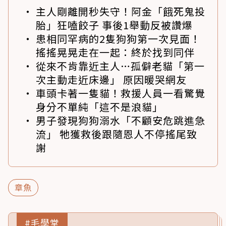
主人剛離開秒失守！阿金「餓死鬼投
胎」狂嗑餃子 事後1舉動反被讚爆
患相同罕病的2隻狗狗第一次見面！
搖搖晃晃走在一起：終於找到同伴
從來不肯靠近主人…孤僻老貓「第一
次主動走近床邊」 原因暖哭網友
車頭卡著一隻貓！救援人員一看驚覺
身分不單純「這不是浪貓」
男子發現狗狗溺水「不顧安危跳進急
流」 牠獲救後跟隨恩人不停搖尾致
謝
章魚
#毛學堂