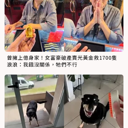
曾擁上億身家！女富豪破產賣光黃金救1700隻
浪浪：我餓沒關係，牠們不行