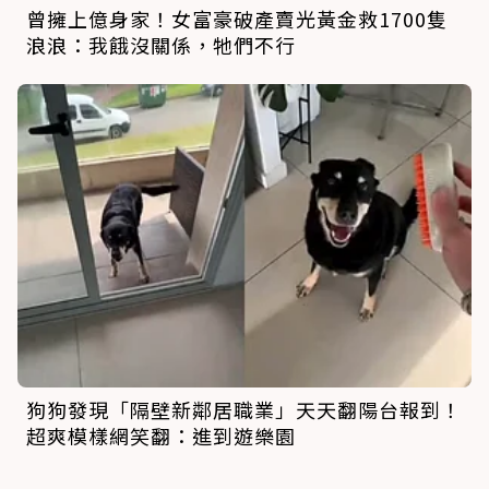
曾擁上億身家！女富豪破產賣光黃金救1700隻
浪浪：我餓沒關係，牠們不行
狗狗發現「隔壁新鄰居職業」天天翻陽台報到！
超爽模樣網笑翻：進到遊樂園