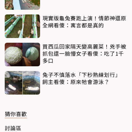
現實版龜兔賽跑上演！情節神還原
全網看傻：寓言都是真的
買西瓜回家隔天變高麗菜！兇手被
抓包還一臉懵女子看傻：吃了1千
多口
兔子不慎落水「下秒熟練划行」
飼主看傻：原來牠會游泳？
猜你喜歡
討論區