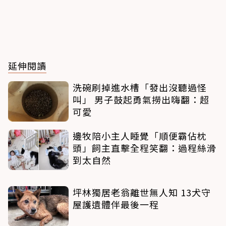
延伸閱讀
洗碗刷掉進水槽「發出沒聽過怪
叫」 男子鼓起勇氣撈出嗨翻：超
可愛
邊牧陪小主人睡覺「順便霸佔枕
頭」飼主直擊全程笑翻：過程絲滑
到太自然
坪林獨居老翁離世無人知 13犬守
屋護遺體伴最後一程