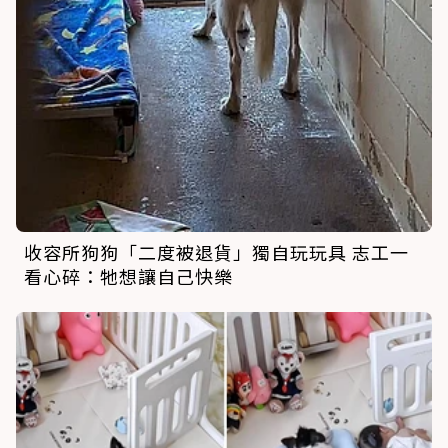
收容所狗狗「二度被退貨」獨自玩玩具 志工一
看心碎：牠想讓自己快樂