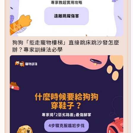
狗狗「拒走寵物樓梯」直接跳床跳沙發怎麼
辦？專家訓練法必學