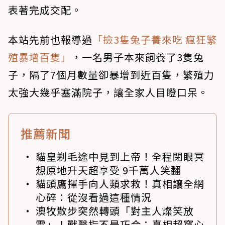
表著完成交配。
本站先前也報導過
「撿3隻兔子養來吃 瘋狂繁
殖暴增百隻」
，一名男子本來飼養了3隻兔
子，隔了7個月數量卻暴增到近百隻，繁殖力
太強大幾乎塞滿院子，讓全家人目瞪口呆。
推薦新聞
貓皇剃毛途中見到上帝！全程閉眼冥
想原地升天超享受 9千萬人笑翻
貓頭鷹揮手向人類求救！真相讓全網
心碎：從沒看過這種情況
澳牧散步突然轉頭「對主人燦笑放
電」！獸醫指不是巧合：真相超窩心