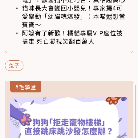
貓咪長大會變回小嬰兒！專家揭4可
愛舉動「幼貓魂爆發」：本喵還想當
寶寶～
阿嬤有了新歡！橘貓專屬VIP座位被
搶走 死亡凝視笑翻百萬人
兔子
#毛學堂