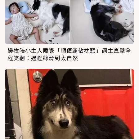
邊牧陪小主人睡覺「順便霸佔枕頭」飼主直擊全
程笑翻：過程絲滑到太自然