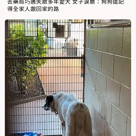
去藥局巧遇失散多年愛犬 女子淚崩：狗狗還記
得全家人跟回家的路