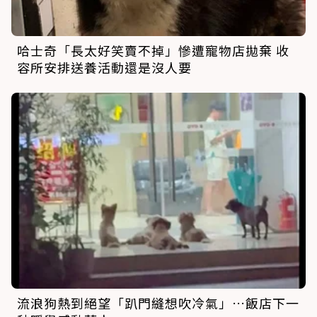
哈士奇「長太好笑賣不掉」慘遭寵物店拋棄 收
容所安排送養活動還是沒人要
流浪狗熱到絕望「趴門縫想吹冷氣」…飯店下一