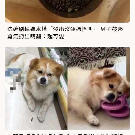
洗碗刷掉進水槽「發出沒聽過怪叫」 男子鼓起
勇氣撈出嗨翻：超可愛