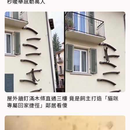
秒暖舉感動萬人
屋外牆釘滿木條直通三樓 竟是飼主打造「貓咪
專屬回家捷徑」鄰居看傻