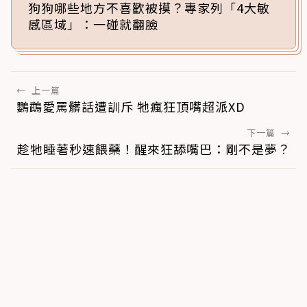
狗狗哪些地方不喜歡被摸？專家列「4大敏
感區域」：一碰就翻臉
←
上一篇
鸚鵡愛罵髒話遭訓斥 牠瘋狂頂嘴超派XD
下一篇
→
趁牠睡著秒速餵藥！醒來狂舔嘴巴：剛不是夢？