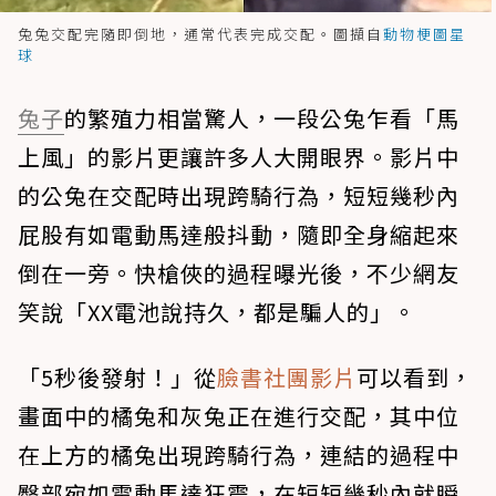
兔兔交配完隨即倒地，通常代表完成交配。圖擷自
動物梗圖星
球
兔子
的繁殖力相當驚人，一段公兔乍看「馬
上風」的影片更讓許多人大開眼界。影片中
的公兔在交配時出現跨騎行為，短短幾秒內
屁股有如電動馬達般抖動，隨即全身縮起來
倒在一旁。快槍俠的過程曝光後，不少網友
笑說「XX電池說持久，都是騙人的」。
「5秒後發射！」從
臉書社團影片
可以看到，
畫面中的橘兔和灰兔正在進行交配，其中位
在上方的橘兔出現跨騎行為，連結的過程中
臀部宛如電動馬達狂震，在短短幾秒內就瞬