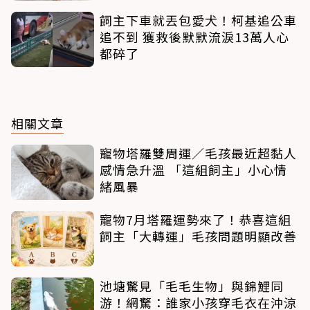
飼主下車就丟包愛犬！柯基追公車
追不到 獲救後默默流淚13萬人心
都碎了
相關文章
寵物塔羅雙周運／毛孩最近超黏人
感情急升溫 「這組飼主」小心情
緒風暴
寵物7月塔羅運勢來了！恭喜這組
飼主「大轉運」毛孩問題明顯改善
池塘驚見「毛毛生物」與錦鯉同
游！網驚：誰家小孩穿毛衣在沖涼