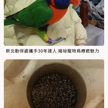
新北動保處攜手30年達人 揭祕寵物鳥療癒魅力