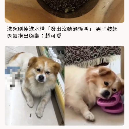
洗碗刷掉進水槽「發出沒聽過怪叫」 男子鼓起
勇氣撈出嗨翻：超可愛