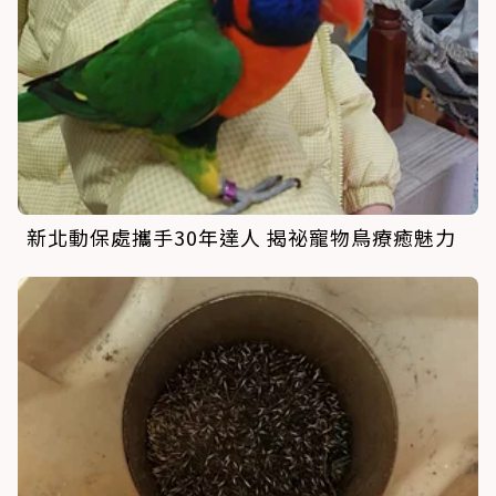
新北動保處攜手30年達人 揭祕寵物鳥療癒魅力