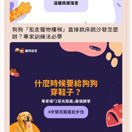
狗狗「拒走寵物樓梯」直接跳床跳沙發怎麼
辦？專家訓練法必學