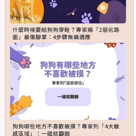
什麼時候要給狗狗穿鞋？專家揭「2惡劣路
面」最傷腳掌：4步驟無痛適應
狗狗哪些地方不喜歡被摸？專家列「4大敏
感區域」：一碰就翻臉