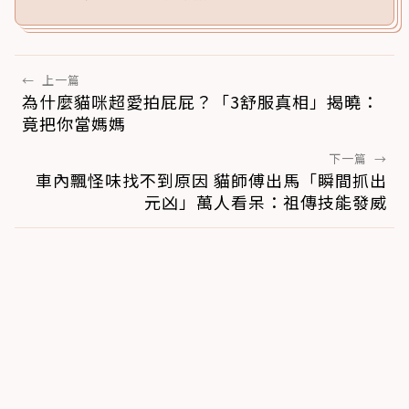
←
上一篇
為什麼貓咪超愛拍屁屁？「3舒服真相」揭曉：
竟把你當媽媽
下一篇
→
車內飄怪味找不到原因 貓師傅出馬「瞬間抓出
元凶」萬人看呆：祖傳技能發威