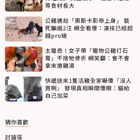
等食材長大
公雞遇劫「奧斯卡影帝上身」 裝
死騙過2汪 網全看傻：演技已經超
越pro級
太獵奇！女子帶「寵物公雞打石
膏」不捨牠骨折 網笑翻：會不會
拿來燉雞湯
快遞送來1隻活雞全家嚇傻「沒人
買啊」 發現真相瞬間傻眼：貓給
自己加菜
猜你喜歡
討論區