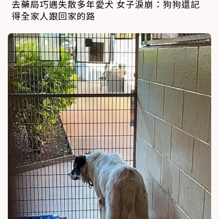
去藥局巧遇失散多年愛犬 女子淚崩：狗狗還記
得全家人跟回家的路