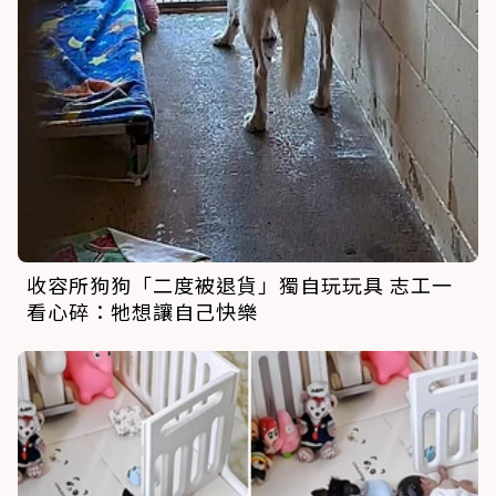
收容所狗狗「二度被退貨」獨自玩玩具 志工一
看心碎：牠想讓自己快樂