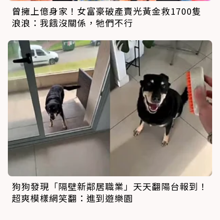
曾擁上億身家！女富豪破產賣光黃金救1700隻
浪浪：我餓沒關係，牠們不行
狗狗發現「隔壁新鄰居職業」天天翻陽台報到！
超爽模樣網笑翻：進到遊樂園