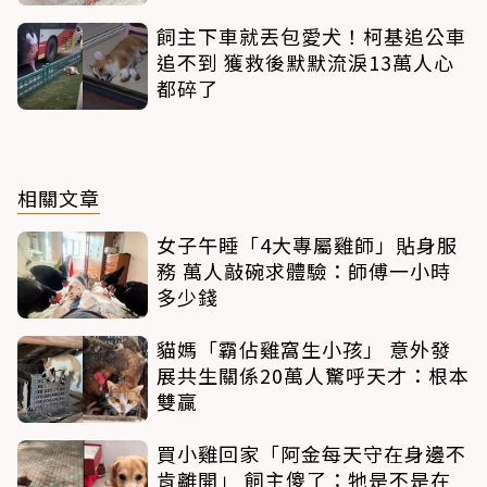
飼主下車就丟包愛犬！柯基追公車
追不到 獲救後默默流淚13萬人心
都碎了
相關文章
女子午睡「4大專屬雞師」貼身服
務 萬人敲碗求體驗：師傅一小時
多少錢
貓媽「霸佔雞窩生小孩」 意外發
展共生關係20萬人驚呼天才：根本
雙贏
買小雞回家「阿金每天守在身邊不
肯離開」 飼主傻了：牠是不是在