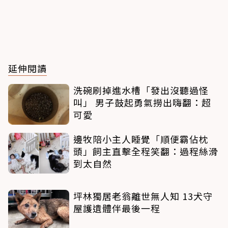
延伸閱讀
洗碗刷掉進水槽「發出沒聽過怪
叫」 男子鼓起勇氣撈出嗨翻：超
可愛
邊牧陪小主人睡覺「順便霸佔枕
頭」飼主直擊全程笑翻：過程絲滑
到太自然
坪林獨居老翁離世無人知 13犬守
屋護遺體伴最後一程