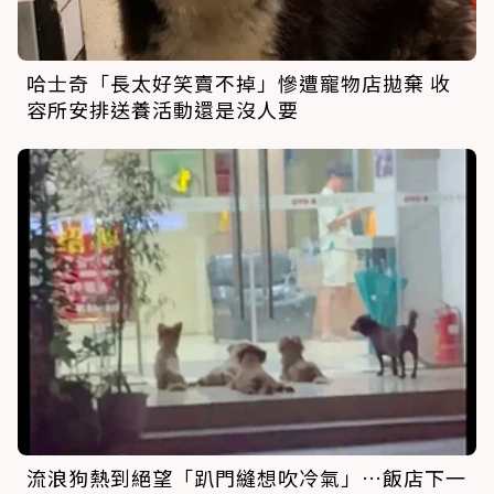
哈士奇「長太好笑賣不掉」慘遭寵物店拋棄 收
容所安排送養活動還是沒人要
流浪狗熱到絕望「趴門縫想吹冷氣」…飯店下一