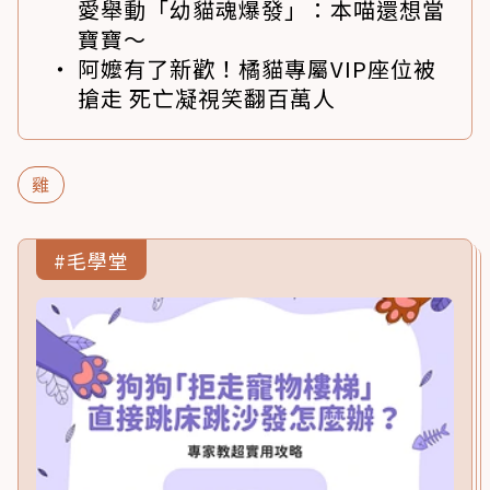
愛舉動「幼貓魂爆發」：本喵還想當
寶寶～
阿嬤有了新歡！橘貓專屬VIP座位被
搶走 死亡凝視笑翻百萬人
雞
#毛學堂