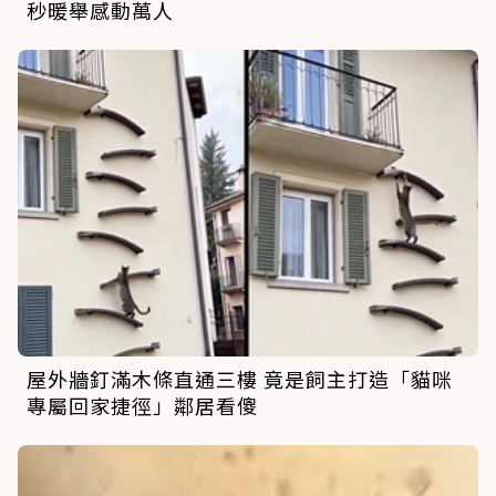
秒暖舉感動萬人
屋外牆釘滿木條直通三樓 竟是飼主打造「貓咪
專屬回家捷徑」鄰居看傻