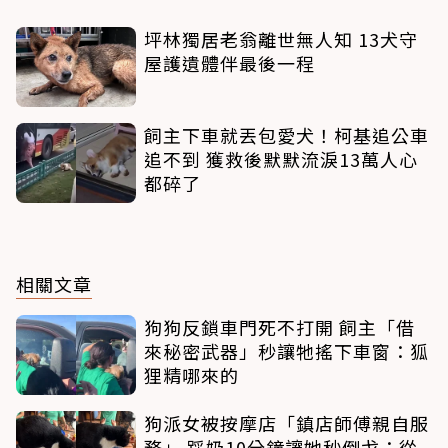
坪林獨居老翁離世無人知 13犬守
屋護遺體伴最後一程
飼主下車就丟包愛犬！柯基追公車
追不到 獲救後默默流淚13萬人心
都碎了
相關文章
狗狗反鎖車門死不打開 飼主「借
來秘密武器」秒讓牠搖下車窗：狐
狸精哪來的
狗派女被按摩店「鎮店師傅親自服
務」 踩奶10分鐘讓她秒倒戈：從