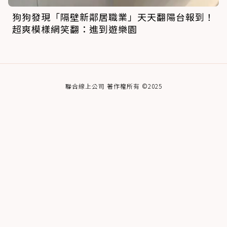
狗狗發現「隔壁新鄰居職業」天天翻陽台報到！
超爽模樣網笑翻：進到遊樂園
聯合線上公司 著作權所有 ©2025