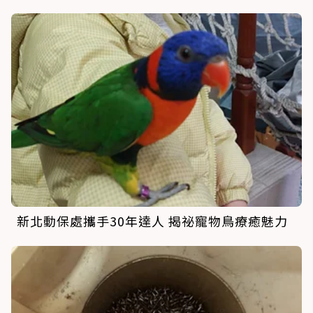
新北動保處攜手30年達人 揭祕寵物鳥療癒魅力