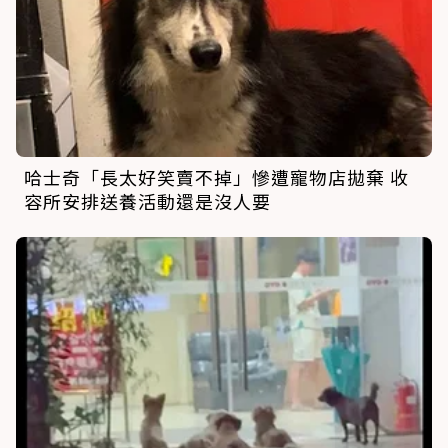
哈士奇「長太好笑賣不掉」慘遭寵物店拋棄 收
容所安排送養活動還是沒人要