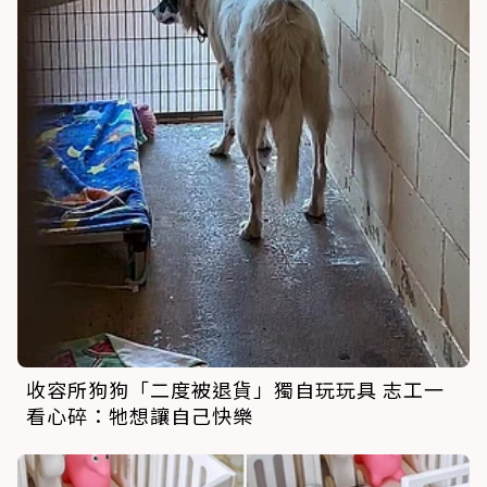
收容所狗狗「二度被退貨」獨自玩玩具 志工一
看心碎：牠想讓自己快樂