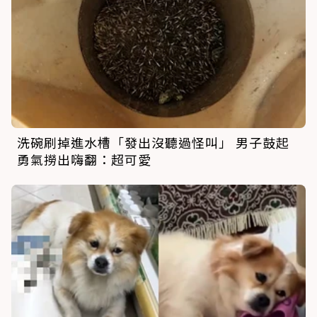
洗碗刷掉進水槽「發出沒聽過怪叫」 男子鼓起
勇氣撈出嗨翻：超可愛