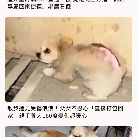
專屬回家捷徑」鄰居看傻
散步遇見受傷浪浪！父女不忍心「直接打包回
家」親手養大180度變化超暖心