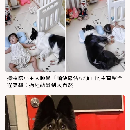
邊牧陪小主人睡覺「順便霸佔枕頭」飼主直擊全
程笑翻：過程絲滑到太自然