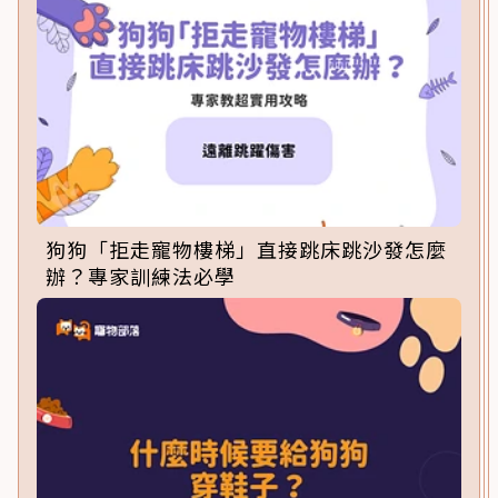
狗狗「拒走寵物樓梯」直接跳床跳沙發怎麼
辦？專家訓練法必學