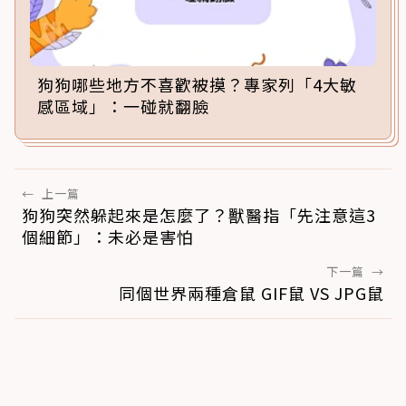
狗狗哪些地方不喜歡被摸？專家列「4大敏
感區域」：一碰就翻臉
←
上一篇
狗狗突然躲起來是怎麼了？獸醫指「先注意這3
個細節」：未必是害怕
下一篇
→
同個世界兩種倉鼠 GIF鼠 VS JPG鼠