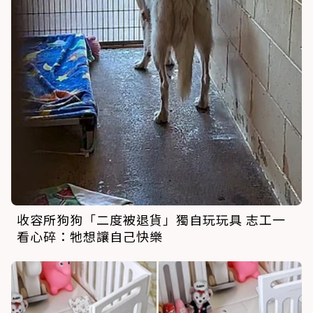
收容所狗狗「二度被退貨」獨自玩玩具 志工一
看心碎：牠想讓自己快樂