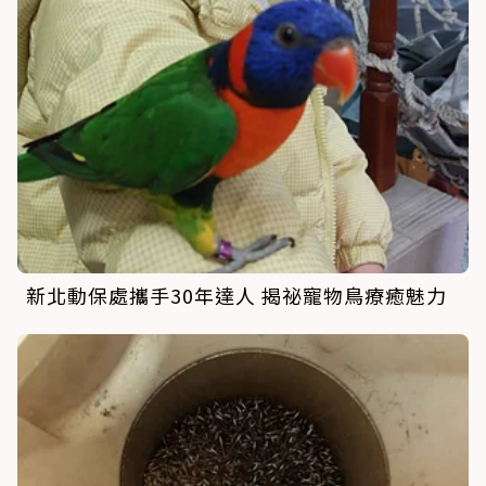
新北動保處攜手30年達人 揭祕寵物鳥療癒魅力