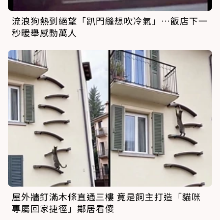
流浪狗熱到絕望「趴門縫想吹冷氣」…飯店下一
秒暖舉感動萬人
屋外牆釘滿木條直通三樓 竟是飼主打造「貓咪
專屬回家捷徑」鄰居看傻