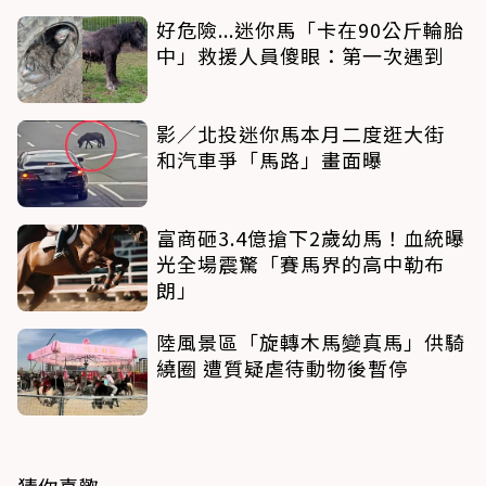
好危險...迷你馬「卡在90公斤輪胎
中」救援人員傻眼：第一次遇到
影／北投迷你馬本月二度逛大街
和汽車爭「馬路」畫面曝
富商砸3.4億搶下2歲幼馬！血統曝
光全場震驚「賽馬界的高中勒布
朗」
陸風景區「旋轉木馬變真馬」供騎
繞圈 遭質疑虐待動物後暫停
猜你喜歡