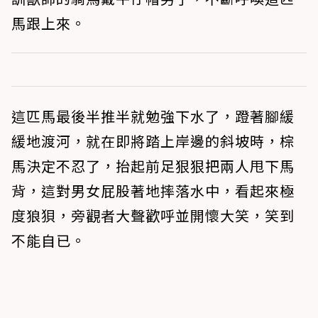
馬跟上來。
這匹馬最後半推半就勉強下水了，蹬著腳緩
緩地渡河，就在即將踏上岸邊的斜坡時，棕
馬決定不忍了，抬起前足狠狠把兩人甩下馬
背，這對男女屁股著地摔落水中，看起來極
度狼狽，旁觀者大聲歡呼並開懷大笑，笑到
不能自已。