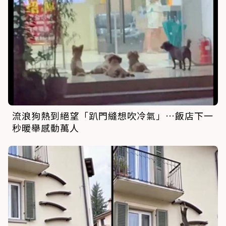
流浪狗熱到絕望「趴門縫想吹冷氣」…飯店下一
秒暖舉感動萬人