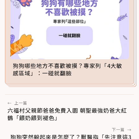
狗狗哪些地方不喜歡被摸？專家列「4大敏
感區域」：一碰就翻臉
←
上一篇
六福村父親節爸爸免費入園 朝聖最強奶爸大紅
鶴「餵奶餵到褪色」
下一篇
→
狗狗突然躲起來是怎麼了？獸醫指「先注意這3