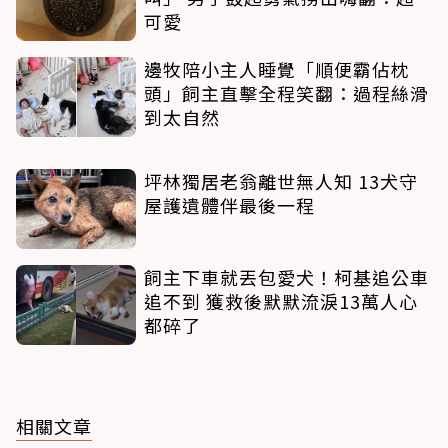
可愛
邊牧陪小主人睡覺「順便霸佔枕
頭」飼主直擊全程笑翻：過程絲滑
到太自然
坪林獨居老翁離世無人知 13犬守
屋護遺體伴最後一程
飼主下車就丟包愛犬！柯基追公車
追不到 獲救後默默流淚13萬人心
都碎了
相關文章