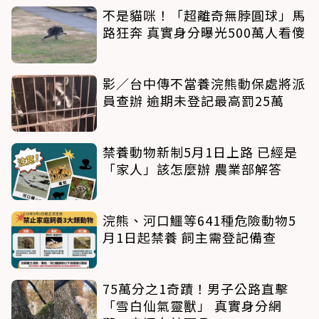
不是貓咪！「超離奇無脖圓球」馬
路狂奔 真實身分曝光500萬人看傻
影／台中傳不當養浣熊動保處將派
員查辦 逾期未登記最高罰25萬
禁養動物新制5月1日上路 已經是
「家人」該怎麼辦 農業部解答
浣熊、河口鱷等641種危險動物5
月1日起禁養 飼主需登記備查
75萬分之1奇蹟！男子公路直擊
「雪白仙氣靈獸」 真實身分網