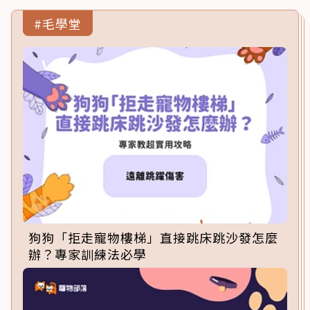
#毛學堂
狗狗「拒走寵物樓梯」直接跳床跳沙發怎麼
辦？專家訓練法必學