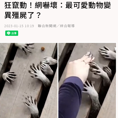
狂竄動！網嚇壞：最可愛動物變
異殭屍了？
2023-01-15 10:19
聯合新聞網／綜合報導