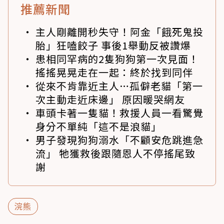
推薦新聞
主人剛離開秒失守！阿金「餓死鬼投
胎」狂嗑餃子 事後1舉動反被讚爆
患相同罕病的2隻狗狗第一次見面！
搖搖晃晃走在一起：終於找到同伴
從來不肯靠近主人…孤僻老貓「第一
次主動走近床邊」 原因暖哭網友
車頭卡著一隻貓！救援人員一看驚覺
身分不單純「這不是浪貓」
男子發現狗狗溺水「不顧安危跳進急
流」 牠獲救後跟隨恩人不停搖尾致
謝
浣熊