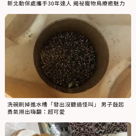
新北動保處攜手30年達人 揭祕寵物鳥療癒魅力
洗碗刷掉進水槽「發出沒聽過怪叫」 男子鼓起
勇氣撈出嗨翻：超可愛