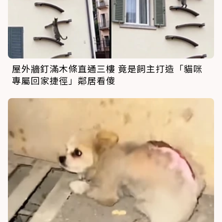
屋外牆釘滿木條直通三樓 竟是飼主打造「貓咪
專屬回家捷徑」鄰居看傻