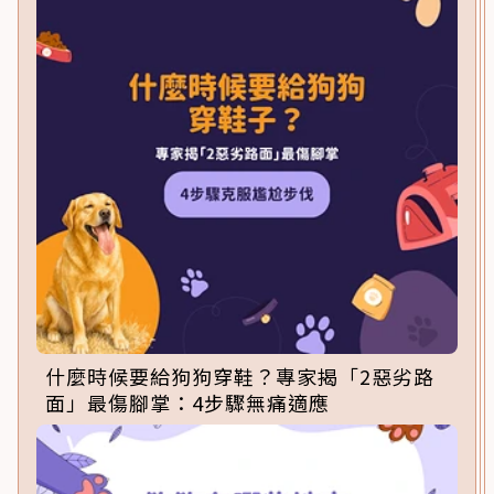
什麼時候要給狗狗穿鞋？專家揭「2惡劣路
面」最傷腳掌：4步驟無痛適應