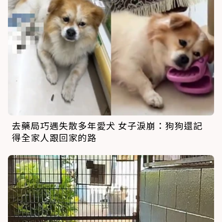
去藥局巧遇失散多年愛犬 女子淚崩：狗狗還記
得全家人跟回家的路