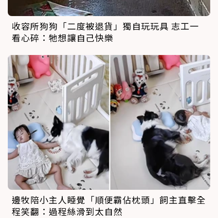
收容所狗狗「二度被退貨」獨自玩玩具 志工一
看心碎：牠想讓自己快樂
邊牧陪小主人睡覺「順便霸佔枕頭」飼主直擊全
程笑翻：過程絲滑到太自然