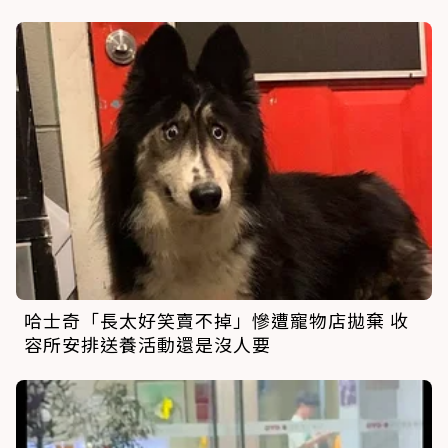
哈士奇「長太好笑賣不掉」慘遭寵物店拋棄 收
容所安排送養活動還是沒人要