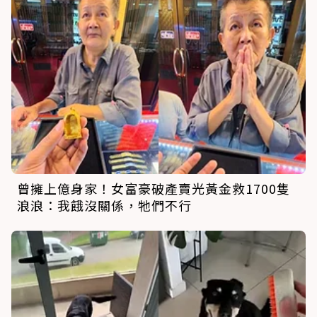
曾擁上億身家！女富豪破產賣光黃金救1700隻
浪浪：我餓沒關係，牠們不行