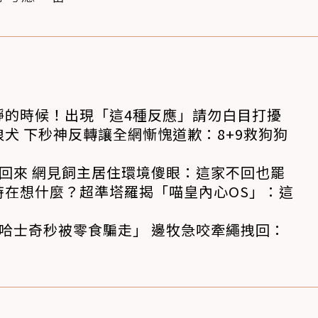
靜的時候！出現「這4種反應」請勿白目打擾
犬 下秒神反轉讓全網慚愧道歉：8+9救狗狗
回來 網見飼主居住環境傻眼：這家不回也罷
時在想什麼？超準塔羅揭「喵皇內心OS」：這
哈士奇秒被零食騙走」 邊牧急咬牽繩拽回：