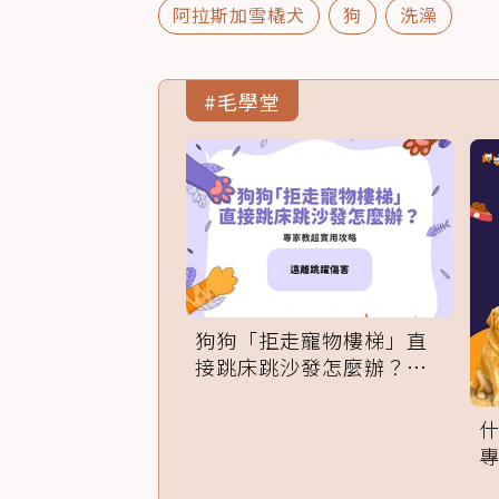
阿拉斯加雪橇犬
狗
洗澡
#毛學堂
狗狗「拒走寵物樓梯」直
接跳床跳沙發怎麼辦？專
家訓練法必學