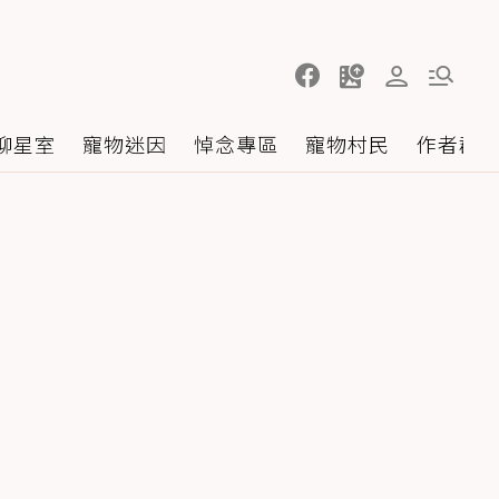
聊星室
寵物迷因
悼念專區
寵物村民
作者群