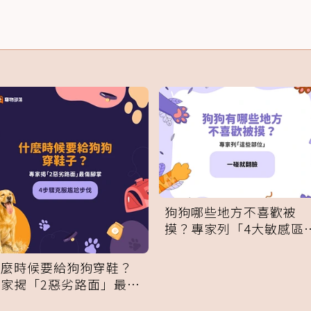
狗狗哪些地方不喜歡被
摸？專家列「4大敏感區
域」：一碰就翻臉
什麼時候要給狗狗穿鞋？
專家揭「2惡劣路面」最傷
腳掌：4步驟無痛適應