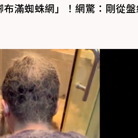
腳布滿蜘蛛網」！網驚：剛從盤