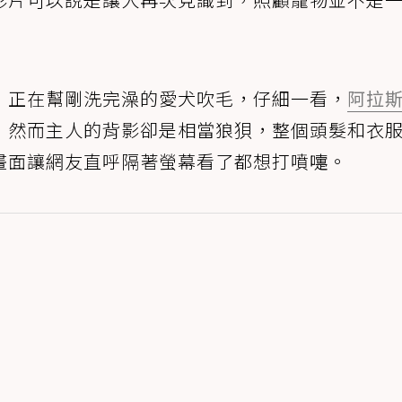
，正在幫剛洗完澡的愛犬吹毛，仔細一看，
阿拉
，然而主人的背影卻是相當狼狽，整個頭髮和衣
畫面讓網友直呼隔著螢幕看了都想打噴嚏。