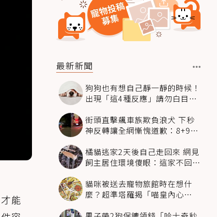
最新新聞
狗狗也有想自己靜一靜的時候！
出現「這4種反應」請勿白目打
擾
街頭直擊飆車族欺負浪犬 下秒
神反轉讓全網慚愧道歉：8+9救
狗狗一命
橘貓逃家2天後自己走回來 網見
飼主居住環境傻眼：這家不回也
罷
貓咪被送去寵物旅館時在想什
麼？超準塔羅揭「喵皇內心
力才能
OS」：這組毛孩超想你
男子帶2狗保鑣領錢「哈士奇秒
一件容