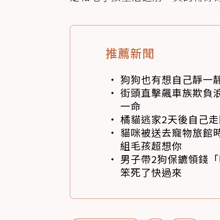
推薦新聞
狗狗也有想自己靜一
街頭直擊飆車族欺負浪
一命
橘貓逃家2天後自己走
貓咪被送去寵物旅館
組毛孩超想你
男子帶2狗保鑣領錢「
笨死了快過來