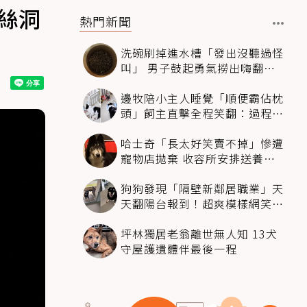
絲洞
熱門新聞
洗碗刷掉進水槽「發出沒聽過怪
叫」 男子鼓起勇氣撈出嗨翻：
超可愛
邊牧陪小主人睡覺「順便霸佔枕
頭」飼主直擊全程笑翻：過程絲
滑到太自然
哈士奇「長太好笑賣不掉」慘遭
寵物店拋棄 收容所安排送養活
動還是沒人要
狗狗發現「隔壁新鄰居職業」天
天翻陽台報到！超爽模樣網笑
翻：進到遊樂園
坪林獨居老翁離世無人知 13犬
守屋護遺體伴最後一程