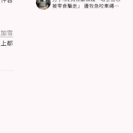
被零食騙走」 邊牧急咬牽繩拽
回：笨死了快過來
斯加雪
服上都