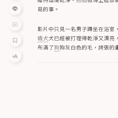
易的事。
影片中只見一名男子蹲坐在浴室
橇犬
犬已經被打理得乾淨又漂亮
布滿了
狗
狗灰白色的毛，誇張的