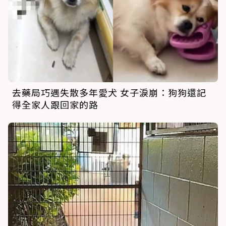
去藥局巧遇失散多年愛犬 女子淚崩：狗狗還記
得全家人跟回家的路