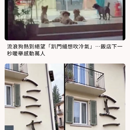
流浪狗熱到絕望「趴門縫想吹冷氣」…飯店下一
秒暖舉感動萬人