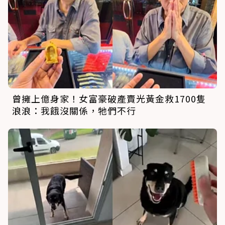
曾擁上億身家！女富豪破產賣光黃金救1700隻
浪浪：我餓沒關係，牠們不行