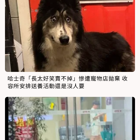
哈士奇「長太好笑賣不掉」慘遭寵物店拋棄 收
容所安排送養活動還是沒人要