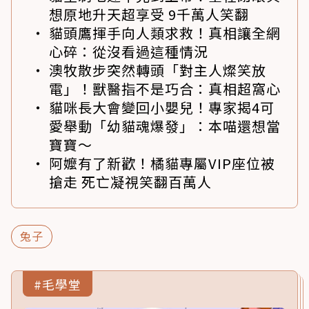
想原地升天超享受 9千萬人笑翻
貓頭鷹揮手向人類求救！真相讓全網
心碎：從沒看過這種情況
澳牧散步突然轉頭「對主人燦笑放
電」！獸醫指不是巧合：真相超窩心
貓咪長大會變回小嬰兒！專家揭4可
愛舉動「幼貓魂爆發」：本喵還想當
寶寶～
阿嬤有了新歡！橘貓專屬VIP座位被
搶走 死亡凝視笑翻百萬人
兔子
#毛學堂