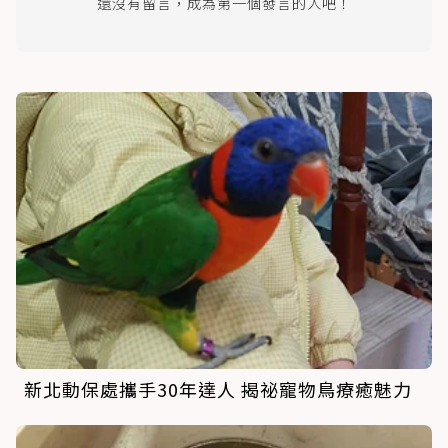
還沒有留言，成為第一個發言的人吧！
新北動保處攜手30年達人 揭祕寵物鳥療癒魅力