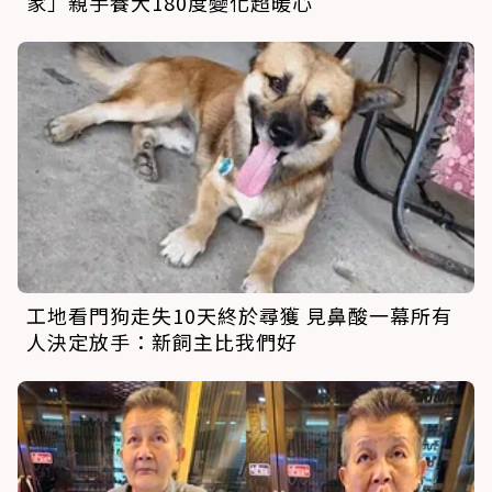
家」親手養大180度變化超暖心
工地看門狗走失10天終於尋獲 見鼻酸一幕所有
人決定放手：新飼主比我們好