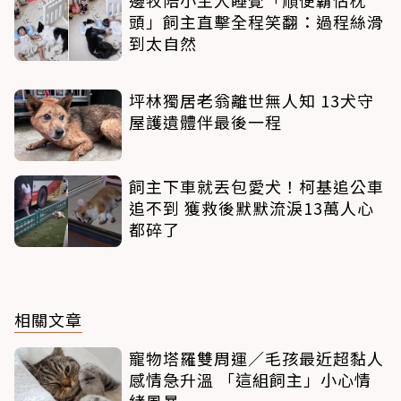
頭」飼主直擊全程笑翻：過程絲滑
到太自然
坪林獨居老翁離世無人知 13犬守
屋護遺體伴最後一程
飼主下車就丟包愛犬！柯基追公車
追不到 獲救後默默流淚13萬人心
都碎了
相關文章
寵物塔羅雙周運／毛孩最近超黏人
感情急升溫 「這組飼主」小心情
緒風暴