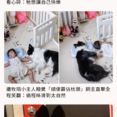
看心碎：牠想讓自己快樂
邊牧陪小主人睡覺「順便霸佔枕頭」飼主直擊全
程笑翻：過程絲滑到太自然