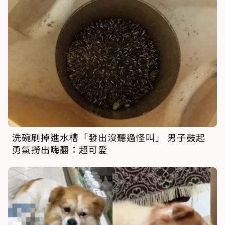
洗碗刷掉進水槽「發出沒聽過怪叫」 男子鼓起
勇氣撈出嗨翻：超可愛