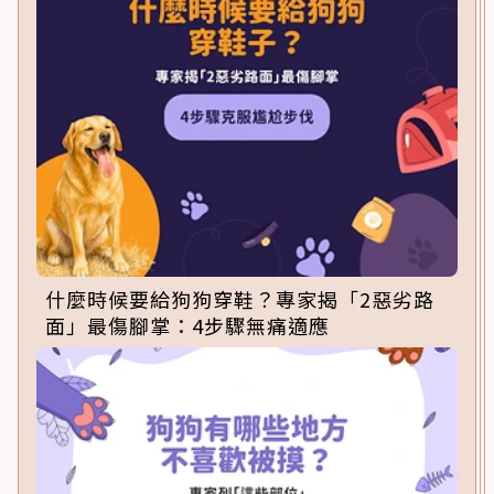
什麼時候要給狗狗穿鞋？專家揭「2惡劣路
面」最傷腳掌：4步驟無痛適應