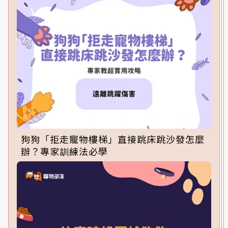
狗狗「拒走寵物樓梯」直接跳床跳沙發怎麼
辦？專家訓練法必學