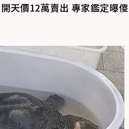
」開天價12萬賣出 專家鑑定曝