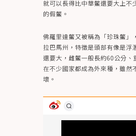
就可以長得比中華鱉還要大上不
的假鱉。
佛羅里達鱉又被稱為「珍珠鱉」
拉巴馬州，特徵是頭部有像是浮
還要大，雌鱉一般長約60公分、
在不少國家都成為外來種，雖然
壞。