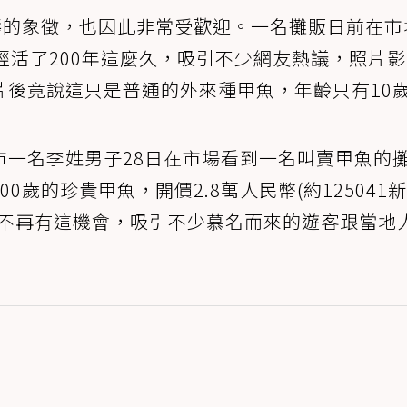
壽的象徵，也因此非常受歡迎。一名攤販日前在市
經活了200年這麼久，吸引不少網友熱議，照片
片後竟說這只是普通的外來種甲魚，年齡只有10
市一名李姓男子28日在市場看到一名叫賣甲魚的
0歲的珍貴甲魚，開價2.8萬人民幣(約125041
就不再有這機會，吸引不少慕名而來的遊客跟當地