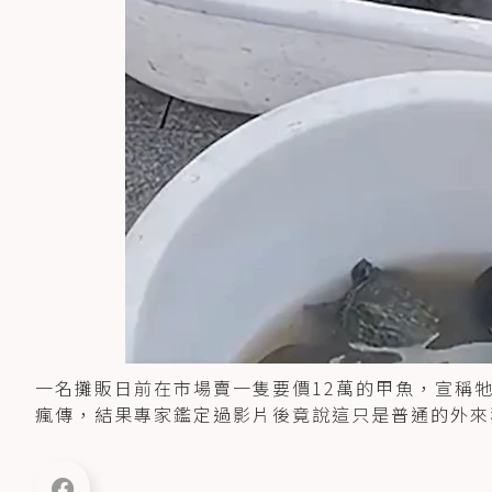
一名攤販日前在市場賣一隻要價12萬的甲魚，宣稱
瘋傳，結果專家鑑定過影片後竟說這只是普通的外來種