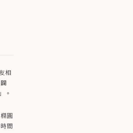
友相
來闢
」。
是橢圓
的時間