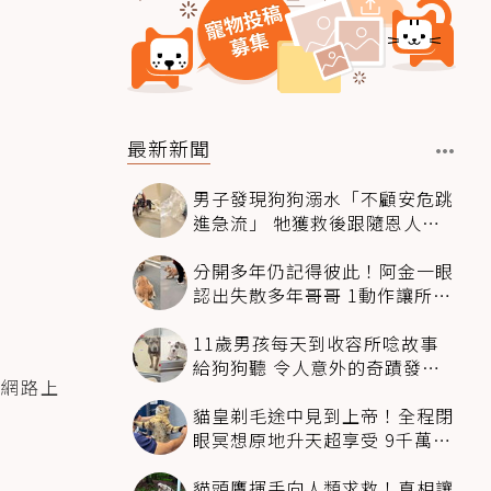
最新新聞
男子發現狗狗溺水「不顧安危跳
進急流」 牠獲救後跟隨恩人不
停搖尾致謝
分開多年仍記得彼此！阿金一眼
認出失散多年哥哥 1動作讓所有
人都哭了
11歲男孩每天到收容所唸故事
給狗狗聽 令人意外的奇蹟發生
在網路上
感動全網
貓皇剃毛途中見到上帝！全程閉
眼冥想原地升天超享受 9千萬人
笑翻
貓頭鷹揮手向人類求救！真相讓