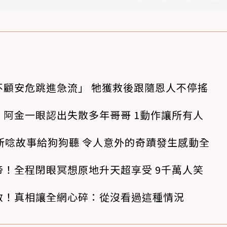
不顧安危跳進急流」 牠獲救後跟隨恩人不停搖
阿金一眼認出失散多年哥哥 1動作讓所有人
所唸故事給狗狗聽 令人意外的奇蹟發生感動全
！全程閉眼冥想原地升天超享受 9千萬人笑
救！真相讓全網心碎：從沒看過這種情況