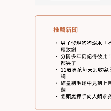
推薦新聞
男子發現狗狗溺水「
尾致謝
分開多年仍記得彼此！
都哭了
11歲男孩每天到收容
網
貓皇剃毛途中見到上帝
翻
貓頭鷹揮手向人類求