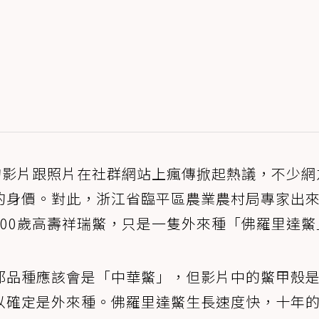
的影片跟照片在社群網站上瘋傳掀起熱議，不少網
的身價。對此，浙江省臨平區農業農村局專家出
00歲高壽祥瑞鱉，只是一隻外來種「佛羅里達鱉
那品種應該會是「中華鱉」，但影片中的鱉甲殼
以確定是外來種。佛羅里達鱉生長速度快，十年