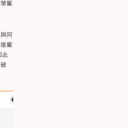
中華鱉
州與阿
比雄鱉
因此
成破