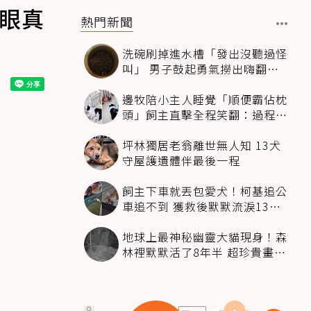
傻眼真
熱門新聞
洗碗刷掉進水槽「發出沒聽過怪
叫」 男子鼓起勇氣撈出嗨翻：
超可愛
邊牧陪小主人睡覺「順便霸佔枕
頭」飼主直擊全程笑翻：過程絲
滑到太自然
坪林獨居老翁離世無人知 13犬
守屋護遺體伴最後一程
飼主下車就丟包愛犬！柯基追公
車追不到 獲救後默默流淚13萬
人心都碎了
地球上最神秘幽靈大貓現身！森
林裡默默活了8年半 超珍貴畫面
科學家嗨翻