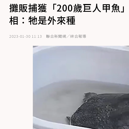
攤販捕獲「200歲巨人甲魚
相：牠是外來種
2023-01-30 11:13
聯合新聞網／綜合報導