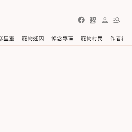
聊星室
寵物迷因
悼念專區
寵物村民
作者群