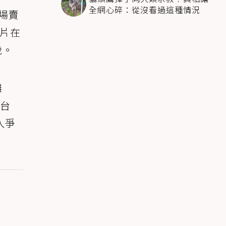
全網心碎：從沒看過這種情況
場賣
影片在
歲。
攤
新台
人爭