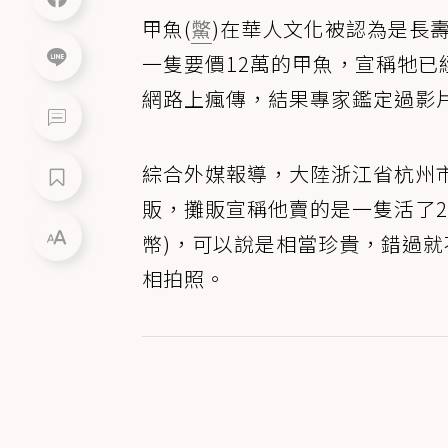
甲魚(
鱉
)在華人文化被認為是長
一隻要價12萬的甲魚，宣稱牠已
網路上瘋傳，結果專家鑑定過影
綜合外媒報導，大陸浙江省杭州
販，攤販宣稱他賣的是一隻活了20
幣)，可以說是相當珍貴，錯過
相拍照。