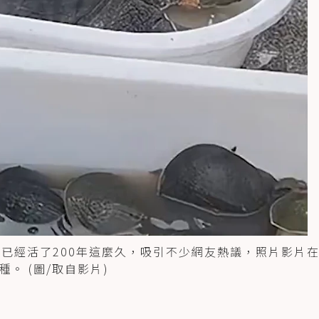
牠已經活了200年這麼久，吸引不少網友熱議，照片影片
。 (圖/取自影片)