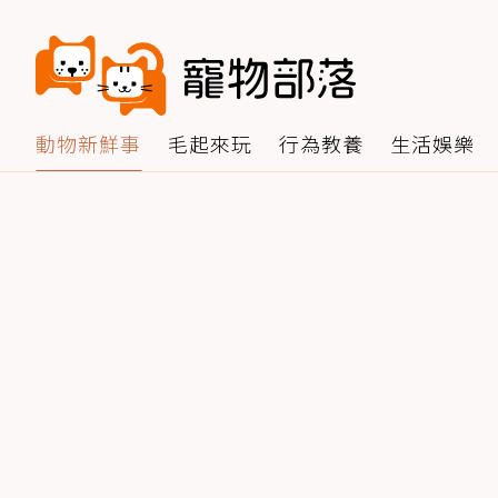
動物新鮮事
毛起來玩
行為教養
生活娛樂