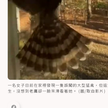
一名女子日前在家裡發現一隻誤闖的大型猛禽，但這
生，沒想到老鷹卻一臉呆滯看著她。 (圖/取自影片)