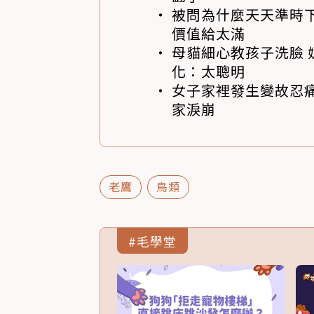
被問為什麼天天準時下
價值給太滿
母貓細心教孩子洗臉 
化：太聰明
女子家裡發生變故忍痛
家淚崩
老鷹
鳥類
#毛學堂