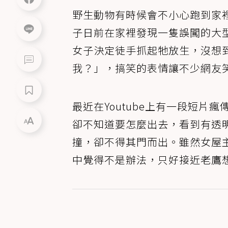
野生動物有時候會不小心跑到家
子日前在家裡發現一隻誤闖的大
女子決定徒手抓起牠放生，沒想
我？」，搞笑的表情讓不少網友
最近在Youtube上有一段短
卻不知道要怎麼出去，看到有透
撞，卻不得其門而出。雖然女屋
中覺得不是辦法，只好接近老鷹