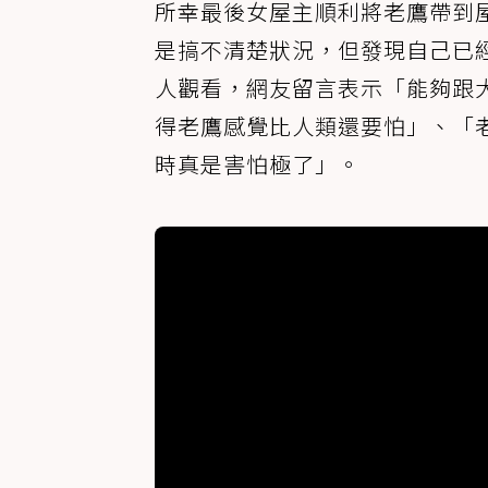
所幸最後女屋主順利將老鷹帶到
是搞不清楚狀況，但發現自己已經
人觀看，網友留言表示「能夠跟
得老鷹感覺比人類還要怕」、「
時真是害怕極了」。