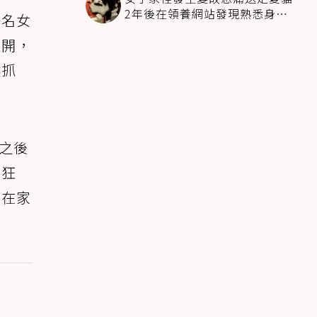
2年後在領養網站發現熟悉身影
一名女
全家淚崩
離開，
然抓
來之後
斷狂
困在家