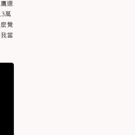
老鷹還
3萬
怎麼覺
想我當