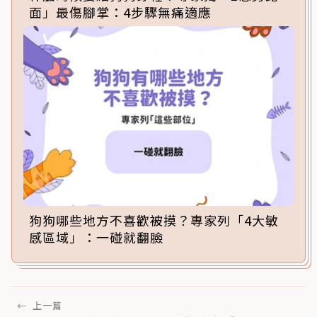
面」最傷腳掌：4步驟無痛適應
狗狗哪些地方不喜歡被摸？專家列「4大敏
感區域」：一碰就翻臉
←
上一篇