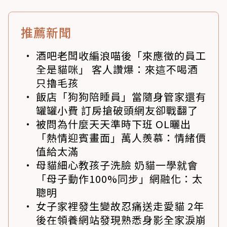
推薦新聞
酒吧老闆收編浪喵後「來應徵的員工
全是貓咪」 客人讚爆：來這不喝酒
只擼毛孩
飯店「狗狗陪睡員」當隨身管家還有
罐罐小費 訂房搶破頭網友卻戰翻了
被問為什麼天天準時下班 OL曬出
「熱情迎賓畫面」萬人羨慕：情緒價
值給太滿
母貓細心教孩子洗臉 奶貓一學就會
「母子動作100%同步」網融化：太
聰明
女子家裡發生變故忍痛送走愛貓 2年
後在領養網站發現熟悉身影全家淚崩