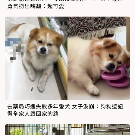
勇氣撈出嗨翻：超可愛
去藥局巧遇失散多年愛犬 女子淚崩：狗狗還記
得全家人跟回家的路