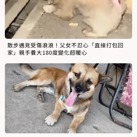
散步遇見受傷浪浪！父女不忍心「直接打包回
家」親手養大180度變化超暖心