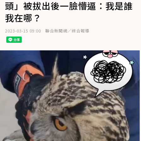
頭」被拔出後一臉懵逼：我是誰
我在哪？
2023-03-15 09:00
聯合新聞網／綜合報導