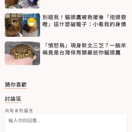
別碰我！貓頭鷹被救援後「扭頭狠
瞪」這什麼破籠子：小看我的身價
「憤怒鳥」現身新北三芝？一臉呆
萌竟是台灣保育類最迷你貓頭鷹
猜你喜歡
討論區
共有
0
則留言