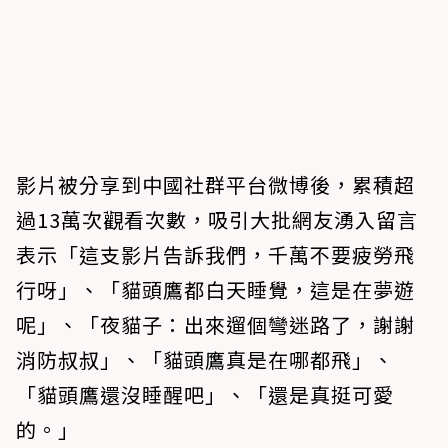
影片被分享到中國社群平台微博後，累積超
過13萬次觀看次數，吸引大批網友湧入留言
表示「這支影片告訴我們，千萬不要疲勞飛
行呀」、「貓頭鷹都白天睡覺，這是在夢遊
呢」、「夜貓子：出來遛個彎迷路了，謝謝
消防叔叔」、「貓頭鷹真是在哪都飛」、
「貓頭鷹還沒睡醒吧」、「還是真挺可愛
的。」