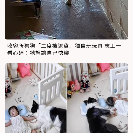
收容所狗狗「二度被退貨」獨自玩玩具 志工一
看心碎：牠想讓自己快樂