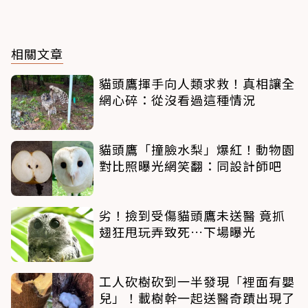
相關文章
貓頭鷹揮手向人類求救！真相讓全
網心碎：從沒看過這種情況
貓頭鷹「撞臉水梨」爆紅！動物園
對比照曝光網笑翻：同設計師吧
劣！撿到受傷貓頭鷹未送醫 竟抓
翅狂甩玩弄致死…下場曝光
工人砍樹砍到一半發現「裡面有嬰
兒」！載樹幹一起送醫奇蹟出現了