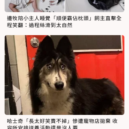
邊牧陪小主人睡覺「順便霸佔枕頭」飼主直擊全
程笑翻：過程絲滑到太自然
哈士奇「長太好笑賣不掉」慘遭寵物店拋棄 收
容所安排送養活動還是沒人要