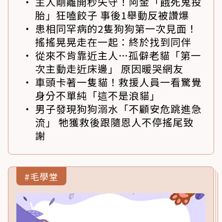
主人剛離開秒失守！阿金「餓死鬼投
胎」狂嗑餃子 事後1舉動反被讚爆
患相同罕病的2隻狗狗第一次見面！
搖搖晃晃走在一起：終於找到同伴
從來不肯靠近主人…孤僻老貓「第一
次主動走近床邊」 原因暖哭網友
車頭卡著一隻貓！救援人員一看驚覺
身分不單純「這不是浪貓」
男子發現狗狗溺水「不顧安危跳進急
流」 牠獲救後跟隨恩人不停搖尾致
謝
#毛學堂