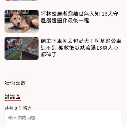
坪林獨居老翁離世無人知 13犬守
屋護遺體伴最後一程
飼主下車就丟包愛犬！柯基追公車
追不到 獲救後默默流淚13萬人心
都碎了
猜你喜歡
討論區
共有
0
則留言