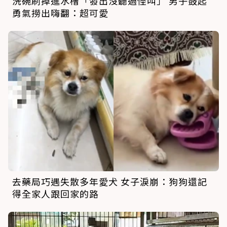
洗碗刷掉進水槽「發出沒聽過怪叫」 男子鼓起
勇氣撈出嗨翻：超可愛
去藥局巧遇失散多年愛犬 女子淚崩：狗狗還記
得全家人跟回家的路