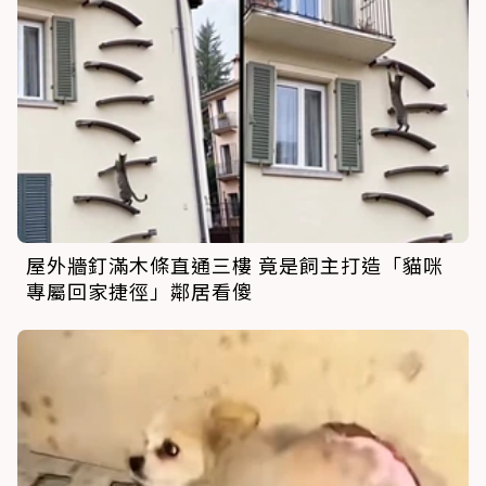
屋外牆釘滿木條直通三樓 竟是飼主打造「貓咪
專屬回家捷徑」鄰居看傻