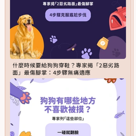
什麼時候要給狗狗穿鞋？專家揭「2惡劣路
面」最傷腳掌：4步驟無痛適應