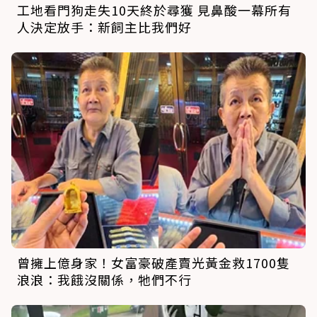
工地看門狗走失10天終於尋獲 見鼻酸一幕所有
人決定放手：新飼主比我們好
曾擁上億身家！女富豪破產賣光黃金救1700隻
浪浪：我餓沒關係，牠們不行