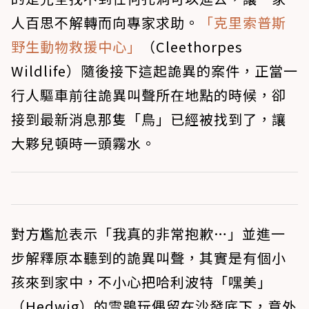
人百思不解轉而向專家求助。
「克里索普斯
野生動物救援中心」
（Cleethorpes
Wildlife）隨後接下這起詭異的案件，正當一
行人驅車前往詭異叫聲所在地點的時候，卻
接到最新消息那隻「鳥」已經被找到了，讓
大夥兒頓時一頭霧水。
對方尷尬表示「我真的非常抱歉…」並進一
步解釋原本聽到的詭異叫聲，其實是有個小
孩來到家中，不小心把哈利波特「嘿美」
（Hedwig）的雪鴞玩偶留在沙發底下，意外