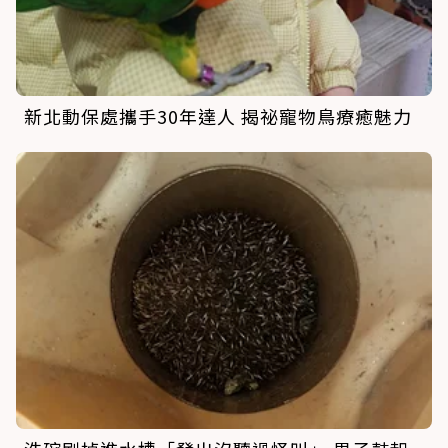
新北動保處攜手30年達人 揭祕寵物鳥療癒魅力