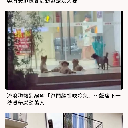
容所安排送養活動還是沒人要
流浪狗熱到絕望「趴門縫想吹冷氣」…飯店下一
秒暖舉感動萬人