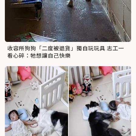
收容所狗狗「二度被退貨」獨自玩玩具 志工一
看心碎：牠想讓自己快樂