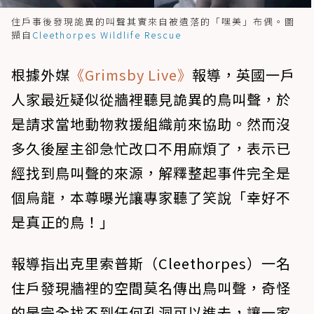
住戶事後發現詭異的叫聲其實來自被遺落的「嘿美」布偶。圖
擷自
Cleethorpes Wildlife Rescue
根據外媒
《Grimsby Live》
報導，英國一戶
人家最近疑似從牆裡聽見詭異的鳥叫聲，於
是請求當地動物救援組織前來協助。然而沒
多久後屋主卻急忙改口不用麻煩了，表示已
經找到鳥叫聲的來源，解釋整起事件完全是
個烏龍，本尊曝光讓專家聽了笑說「幸好不
是真正的鳥！」
報導指出克里索普斯（Cleethorpes）一名
住戶發現牆裡的空間莫名傳出鳥叫聲，奇怪
的是完全找不到任何孔洞可以進去，讓一家