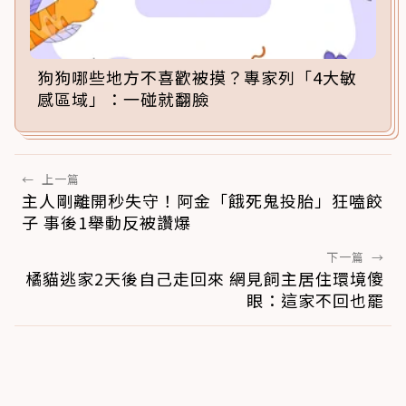
狗狗哪些地方不喜歡被摸？專家列「4大敏
感區域」：一碰就翻臉
←
上一篇
主人剛離開秒失守！阿金「餓死鬼投胎」狂嗑餃
子 事後1舉動反被讚爆
下一篇
→
橘貓逃家2天後自己走回來 網見飼主居住環境傻
眼：這家不回也罷