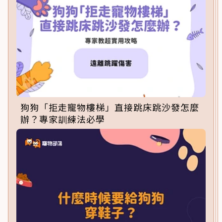
狗狗「拒走寵物樓梯」直接跳床跳沙發怎麼
辦？專家訓練法必學