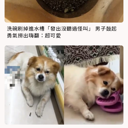
洗碗刷掉進水槽「發出沒聽過怪叫」 男子鼓起
勇氣撈出嗨翻：超可愛