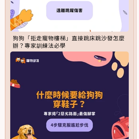
狗狗「拒走寵物樓梯」直接跳床跳沙發怎麼
辦？專家訓練法必學