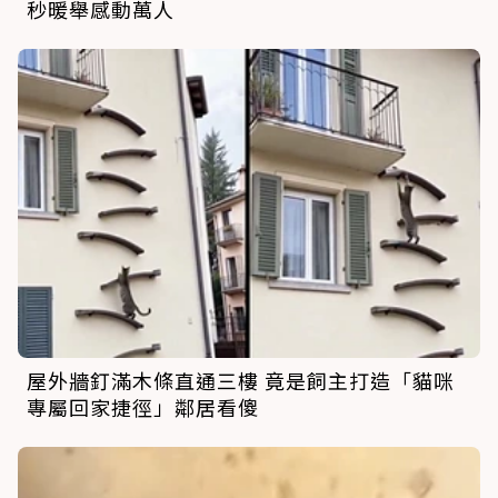
秒暖舉感動萬人
屋外牆釘滿木條直通三樓 竟是飼主打造「貓咪
專屬回家捷徑」鄰居看傻