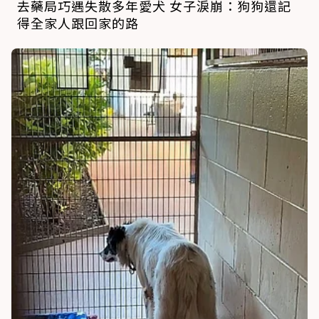
去藥局巧遇失散多年愛犬 女子淚崩：狗狗還記
得全家人跟回家的路