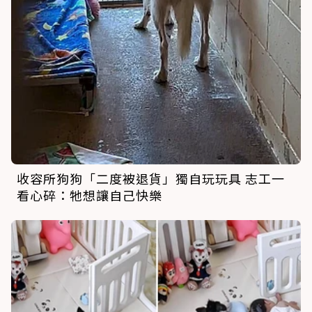
收容所狗狗「二度被退貨」獨自玩玩具 志工一
看心碎：牠想讓自己快樂