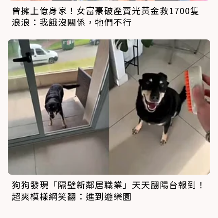
曾擁上億身家！女富豪破產賣光黃金救1700隻
浪浪：我餓沒關係，牠們不行
狗狗發現「隔壁新鄰居職業」天天翻陽台報到！
超爽模樣網笑翻：進到遊樂園