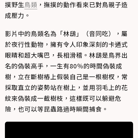
摸野生
鳥類
，撫摸的動作看來已對鳥親子造
成壓力。
影片中的鳥類名為「林鴟」（音同吃），屬
於夜行性動物，擁有令人印象深刻的卡通式
眼睛和超大嘴巴，長相滑稽。林鴟是鳥界出
名的偽裝高手，一生有80％的時間偽裝成
樹，立在斷樹樁上假裝自己是一根樹杈，常
採取直立的姿勢站在樹上，並用羽毛上的花
紋來偽裝成一截樹枝，這樣既可以躲避危
險，也可以等昆蟲路過時瞬間捕食。