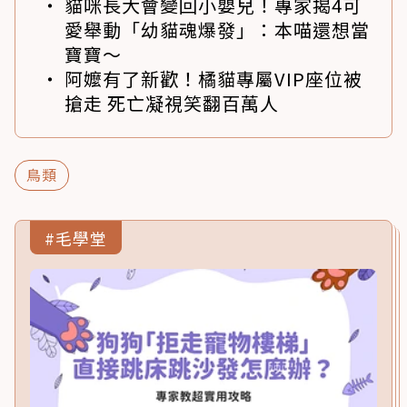
貓咪長大會變回小嬰兒！專家揭4可
愛舉動「幼貓魂爆發」：本喵還想當
寶寶～
阿嬤有了新歡！橘貓專屬VIP座位被
搶走 死亡凝視笑翻百萬人
鳥類
#毛學堂