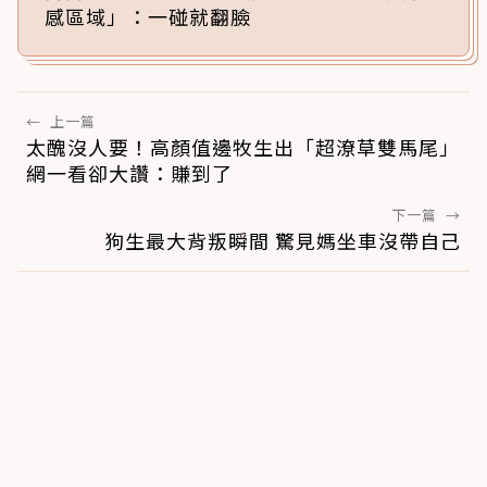
感區域」：一碰就翻臉
←
上一篇
太醜沒人要！高顏值邊牧生出「超潦草雙馬尾」
網一看卻大讚：賺到了
下一篇
→
狗生最大背叛瞬間 驚見媽坐車沒帶自己