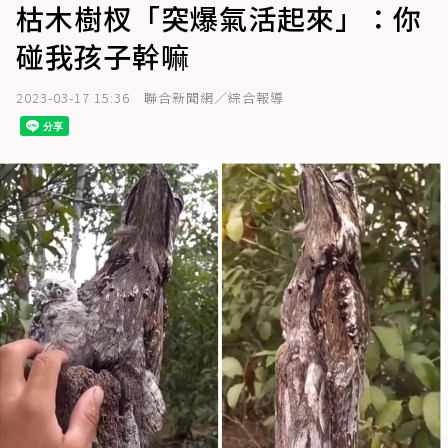
枯木樹杈「突爆氣活起來」：你
碰我孩子幹嘛
2023-03-17 15:36
聯合新聞網／綜合報導