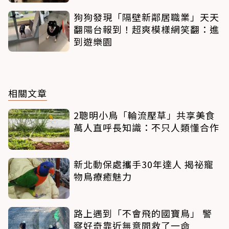
狗狗發現「隔壁新鄰居職業」天天
翻陽台報到！超爽模樣網笑翻：進
到遊樂園
相關文章
2聰明小鳥「輪流壓草」共享美食
萬人直呼長知識：不只人類懂合作
新北動保處攜手30年達人 揭祕寵
物鳥療癒魅力
路上遇到「不會飛的國寶鳥」 警
察好奇靠近無意間救了一命