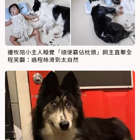
邊牧陪小主人睡覺「順便霸佔枕頭」飼主直擊全
程笑翻：過程絲滑到太自然