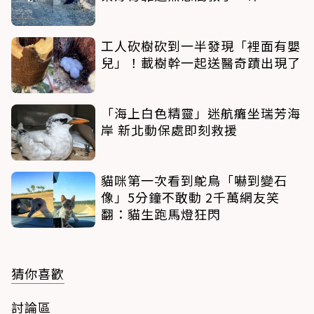
工人砍樹砍到一半發現「裡面有嬰
兒」！載樹幹一起送醫奇蹟出現了
「海上白色精靈」迷航癱坐瑞芳海
岸 新北動保處即刻救援
貓咪第一次看到鴕鳥「嚇到變石
像」5分鐘不敢動 2千萬網友笑
翻：貓生跑馬燈狂閃
猜你喜歡
討論區