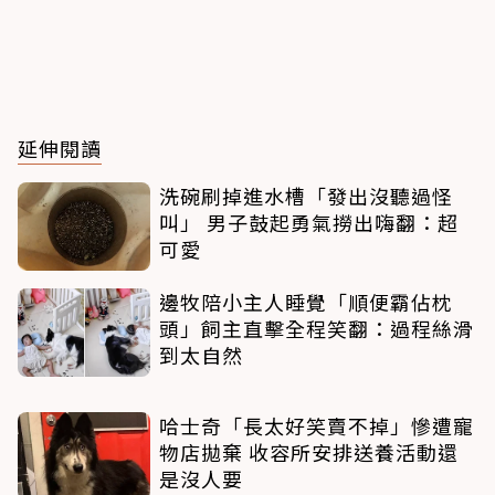
延伸閱讀
洗碗刷掉進水槽「發出沒聽過怪
叫」 男子鼓起勇氣撈出嗨翻：超
可愛
邊牧陪小主人睡覺「順便霸佔枕
頭」飼主直擊全程笑翻：過程絲滑
到太自然
哈士奇「長太好笑賣不掉」慘遭寵
物店拋棄 收容所安排送養活動還
是沒人要