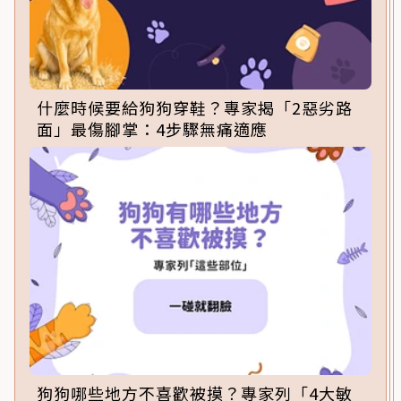
什麼時候要給狗狗穿鞋？專家揭「2惡劣路
面」最傷腳掌：4步驟無痛適應
狗狗哪些地方不喜歡被摸？專家列「4大敏