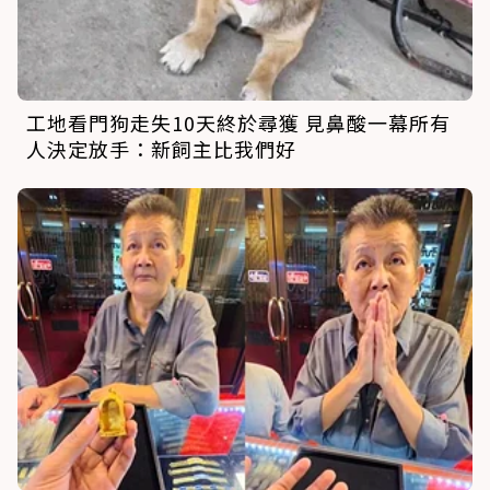
工地看門狗走失10天終於尋獲 見鼻酸一幕所有
人決定放手：新飼主比我們好