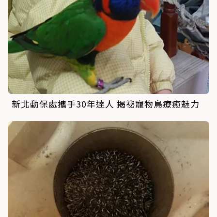
新北動保處攜手30年達人 揭祕寵物鳥療癒魅力