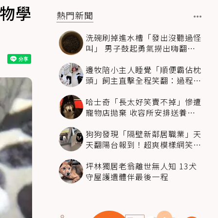
生物學
熱門新聞
洗碗刷掉進水槽「發出沒聽過怪
叫」 男子鼓起勇氣撈出嗨翻：
超可愛
邊牧陪小主人睡覺「順便霸佔枕
頭」飼主直擊全程笑翻：過程絲
滑到太自然
哈士奇「長太好笑賣不掉」慘遭
寵物店拋棄 收容所安排送養活
動還是沒人要
狗狗發現「隔壁新鄰居職業」天
天翻陽台報到！超爽模樣網笑
翻：進到遊樂園
坪林獨居老翁離世無人知 13犬
守屋護遺體伴最後一程