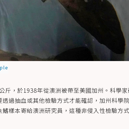
ple
.1公斤，於1938年從澳洲被帶至美國加州。科學
要透過抽血或其他檢驗方式才能確認，加州科學
魚鰭樣本寄給澳洲研究員，這種非侵入性檢驗方