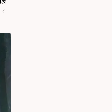
則表
此之