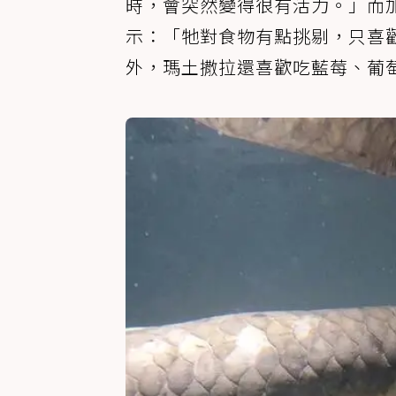
時，會突然變得很有活力。」而加州科
示：「牠對食物有點挑剔，只喜
外，瑪土撒拉還喜歡吃藍莓、葡