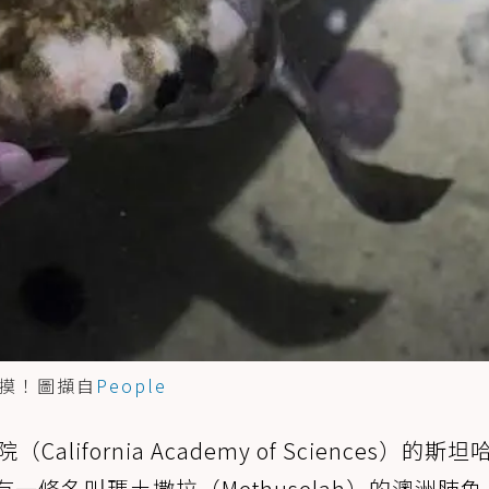
摸！圖擷自
People
alifornia Academy of Sciences）的斯坦
um）裡有一條名叫瑪土撒拉（Methuselah）的澳洲肺