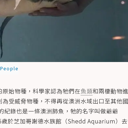
People
的原始物種，科學家認為牠們在
魚類
和兩棲動物
列為受威脅物種，不得再從澳洲水域出口至其他
魚的紀錄也是一條澳洲肺魚，牠的名字叫做爺爺
5歲於芝加哥謝德水族館（Shedd Aquarium）