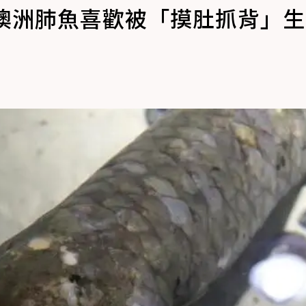
歲澳洲肺魚喜歡被「摸肚抓背」