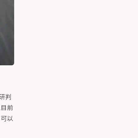
家研判
院目前
式可以