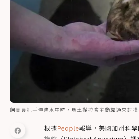
飼養員把手伸進水中時，瑪土撒拉會主動靠過來討摸
根據
People
報導，​​美國加州科學院（C
族館
（Steinhart Aquari