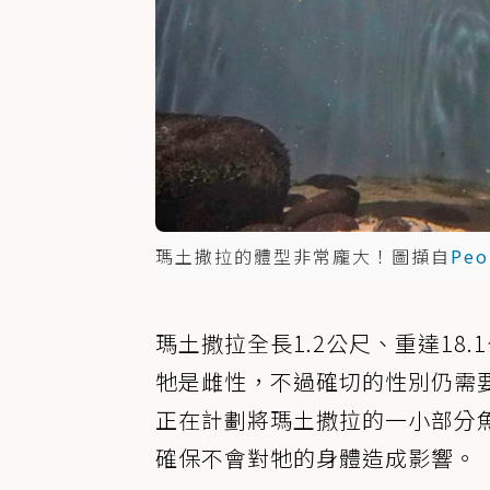
瑪土撒拉的體型非常龐大！圖擷自
Peo
瑪土撒拉全長1.2公尺、重達18
牠是雌性，不過確切的性別仍需
正在計劃將瑪土撒拉的一小部分
確保不會對牠的身體造成影響。