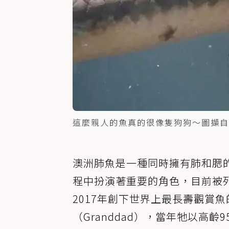
這麼親人的魚真的很像隻狗狗～圖擷自
澳洲肺魚是一種同時擁有肺和腮
程中扮演著重要的角色，目前被
2017年創下世界上最長壽觀賞
（Granddad），當年牠以高齡9