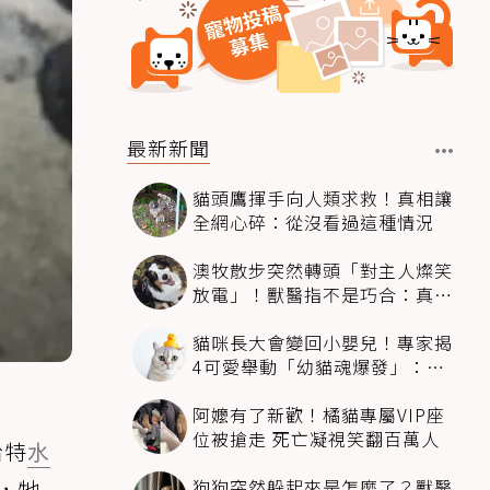
最新新聞
貓頭鷹揮手向人類求救！真相讓
全網心碎：從沒看過這種情況
澳牧散步突然轉頭「對主人燦笑
放電」！獸醫指不是巧合：真相
超窩心
貓咪長大會變回小嬰兒！專家揭
4可愛舉動「幼貓魂爆發」：本
喵還想當寶寶～
阿嬤有了新歡！橘貓專屬VIP座
位被搶走 死亡凝視笑翻百萬人
哈特
水
狗狗突然躲起來是怎麼了？獸醫
魚，牠