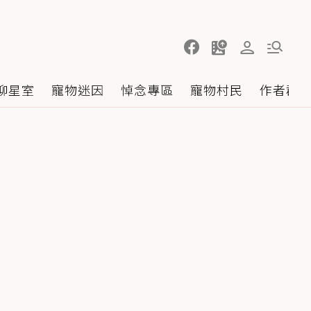
聊星室
寵物迷因
悼念專區
寵物村民
作者群