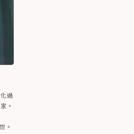
進化過
國家。
去世。