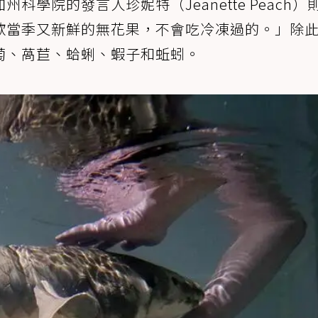
學院的發言人珍妮特（Jeanette Peach）
歡當季又新鮮的無花果，不會吃冷凍過的。」除
萄、萵苣、蛤蜊、蝦子和蚯蚓。