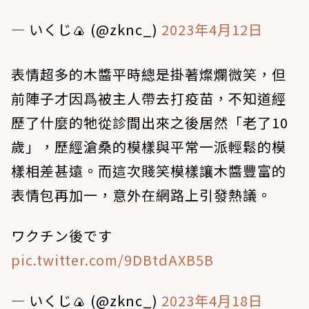
— いくじ🍙 (@zknc_)
2023年4月12日
表情超多的木醬平時總是掛著燦爛微笑，但
前陣子才因爲被主人帶去打疫苗，不知道經
歷了什麼的牠從診間出來之後居然「老了10
歲」，歷經滄桑的模樣與平常一派輕鬆的模
樣相差甚遠。而這次賤笑模樣讓木醬豐富的
表情包再加一，意外在網路上引發熱議。
ワクチン後です
pic.twitter.com/9DBtdAXB5B
— いくじ🍙 (@zknc_)
2023年4月18日