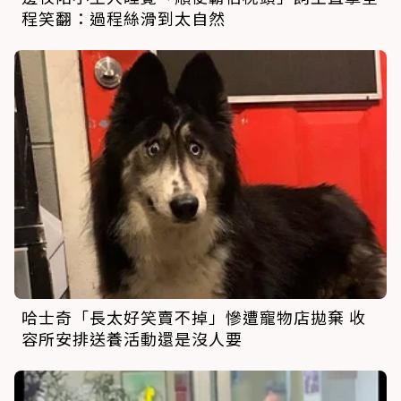
程笑翻：過程絲滑到太自然
哈士奇「長太好笑賣不掉」慘遭寵物店拋棄 收
容所安排送養活動還是沒人要