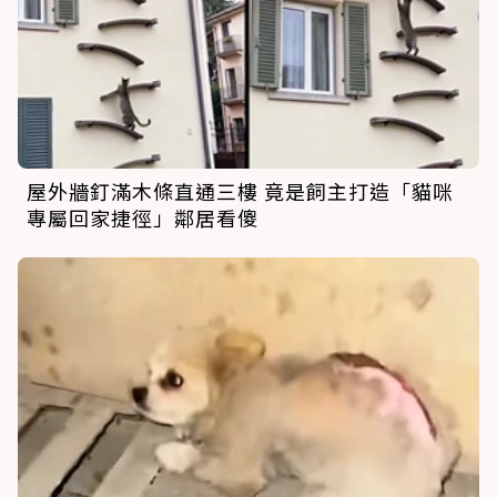
屋外牆釘滿木條直通三樓 竟是飼主打造「貓咪
專屬回家捷徑」鄰居看傻