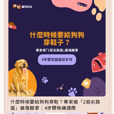
什麼時候要給狗狗穿鞋？專家揭「2惡劣路
面」最傷腳掌：4步驟無痛適應