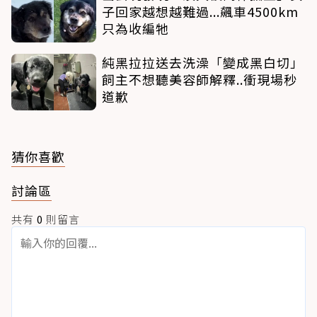
子回家越想越難過...飆車4500km
只為收編牠
純黑拉拉送去洗澡「變成黑白切」
飼主不想聽美容師解釋..衝現場秒
道歉
猜你喜歡
討論區
共有
0
則留言