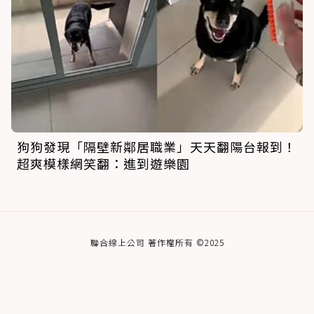
狗狗發現「隔壁新鄰居職業」天天翻陽台報到！
超爽模樣網笑翻：進到遊樂園
聯合線上公司 著作權所有 ©2025