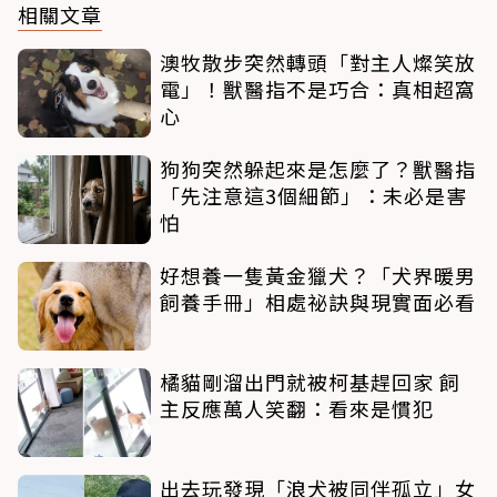
相關文章
澳牧散步突然轉頭「對主人燦笑放
電」！獸醫指不是巧合：真相超窩
心
狗狗突然躲起來是怎麼了？獸醫指
「先注意這3個細節」：未必是害
怕
好想養一隻黃金獵犬？「犬界暖男
飼養手冊」相處祕訣與現實面必看
橘貓剛溜出門就被柯基趕回家 飼
主反應萬人笑翻：看來是慣犯
出去玩發現「浪犬被同伴孤立」女