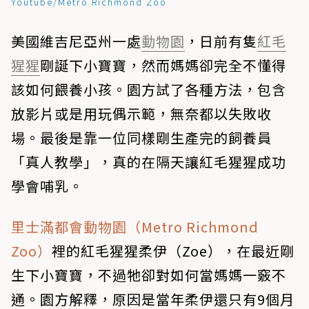
Youtube/Metro Richmond Zoo
美國維吉尼亞州一處
動物園
，日前有隻
紅毛
猩猩
剛誕下小寶寶，然而媽媽卻完全不懂得
該如何餵養小孩。園方試了各種方法，包含
放影片或是用玩偶示範，無奈都以失敗收
場。最後是靠一位同樣剛生產完的飼養員
「真人教學」，真的在隔天讓紅毛猩猩成功
學會哺乳。
里士滿都會動物園（Metro Richmond
Zoo）
裡的紅毛猩猩柔伊（Zoe），在最近剛
生下小寶寶，不過牠卻對如何當媽媽一竅不
通。園方解釋，原因是當年柔伊還只有9個月