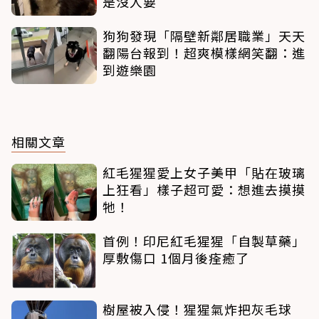
是沒人要
狗狗發現「隔壁新鄰居職業」天天
翻陽台報到！超爽模樣網笑翻：進
到遊樂園
相關文章
紅毛猩猩愛上女子美甲「貼在玻璃
上狂看」樣子超可愛：想進去摸摸
牠！
首例！印尼紅毛猩猩「自製草藥」
厚敷傷口 1個月後痊癒了
樹屋被入侵！猩猩氣炸把灰毛球