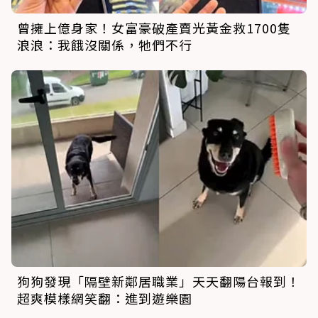
曾擁上億身家！女富豪破產賣光黃金救1700隻
浪浪：我餓沒關係，牠們不行
狗狗發現「隔壁新鄰居職業」天天翻陽台報到！
超爽模樣網笑翻：進到遊樂園