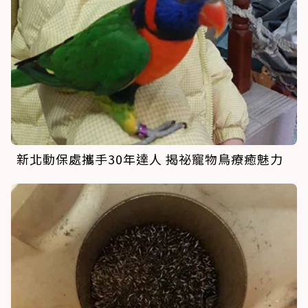
新北動保處攜手30年達人 揭祕寵物鳥療癒魅力