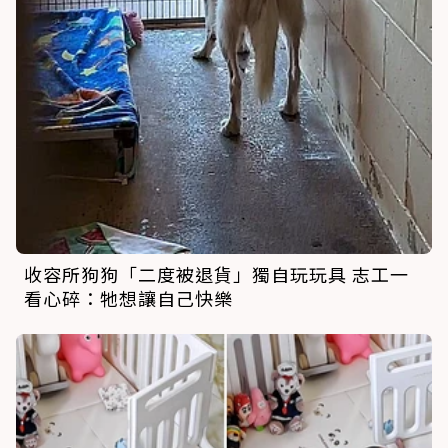
收容所狗狗「二度被退貨」獨自玩玩具 志工一
看心碎：牠想讓自己快樂