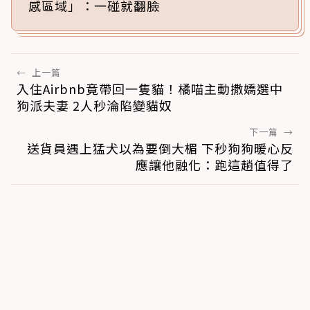
感區域」：一碰就翻臉
←
上一篇
入住Airbnb竟帶回一隻貓！橘喵主動撒嬌選中
狗派夫妻 2人秒淪陷變貓奴
下一篇
→
送貨員遇上猛犬以為要倒大楣 下秒狗狗暖心反
應讓他融化：跑這趟值得了