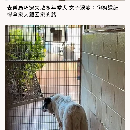
去藥局巧遇失散多年愛犬 女子淚崩：狗狗還記
得全家人跟回家的路