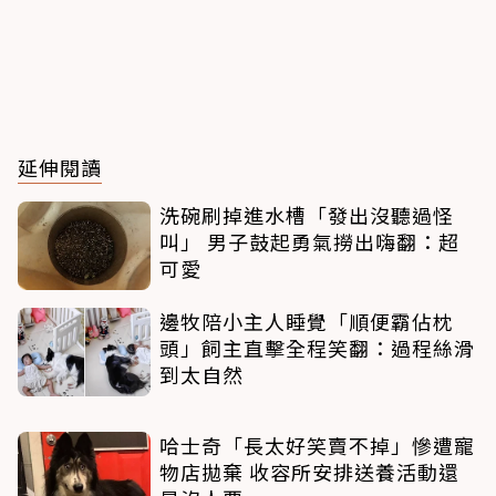
延伸閱讀
洗碗刷掉進水槽「發出沒聽過怪
叫」 男子鼓起勇氣撈出嗨翻：超
可愛
邊牧陪小主人睡覺「順便霸佔枕
頭」飼主直擊全程笑翻：過程絲滑
到太自然
哈士奇「長太好笑賣不掉」慘遭寵
物店拋棄 收容所安排送養活動還