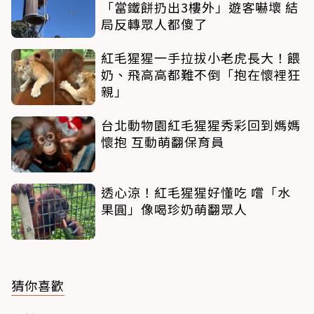
「當鐵餅扔出3樓外」遊客嚇壞 結
局反轉眾人都傻了
紅毛猩猩一手拉拔小老虎長大！餵
奶、飛高高都難不倒「抱在懷裡狂
親」
台北動物園紅毛猩猩秀彩回到媽媽
懷抱 互動萌翻保育員
透心涼！紅毛猩猩好懂吃 嚐「水
果圓」像喝珍奶萌翻眾人
猜你喜歡