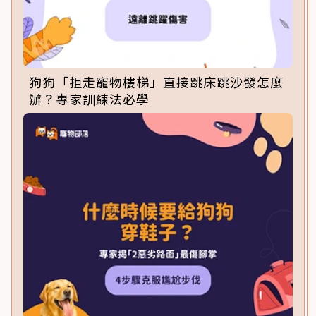
狗狗「拒走寵物樓梯」直接跳床跳沙發怎麼
辦？專家訓練法必學