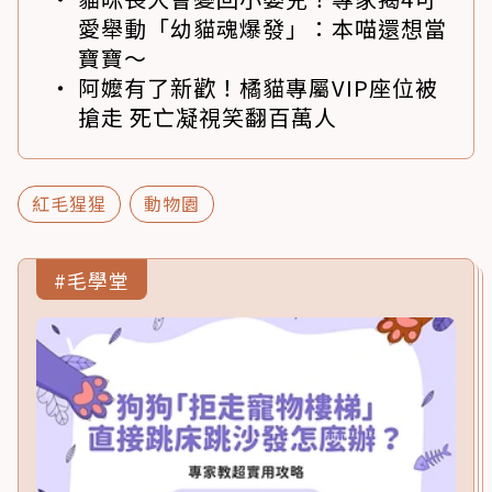
愛舉動「幼貓魂爆發」：本喵還想當
寶寶～
阿嬤有了新歡！橘貓專屬VIP座位被
搶走 死亡凝視笑翻百萬人
紅毛猩猩
動物園
#毛學堂