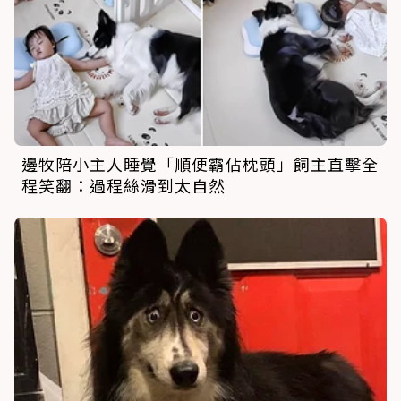
邊牧陪小主人睡覺「順便霸佔枕頭」飼主直擊全
程笑翻：過程絲滑到太自然