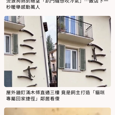
流浪狗熱到絕望「趴門縫想吹冷氣」…飯店下一
秒暖舉感動萬人
屋外牆釘滿木條直通三樓 竟是飼主打造「貓咪
專屬回家捷徑」鄰居看傻