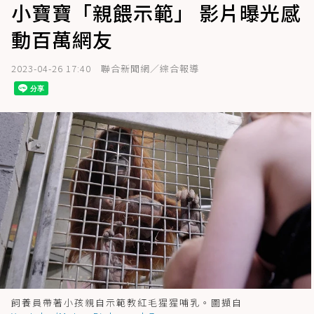
小寶寶「親餵示範」 影片曝光感
動百萬網友
2023-04-26 17:40
聯合新聞網／綜合報導
飼養員帶著小孩親自示範教紅毛猩猩哺乳。圖擷自