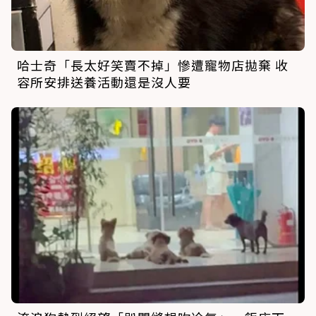
哈士奇「長太好笑賣不掉」慘遭寵物店拋棄 收
容所安排送養活動還是沒人要