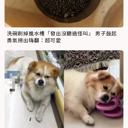
洗碗刷掉進水槽「發出沒聽過怪叫」 男子鼓起
勇氣撈出嗨翻：超可愛