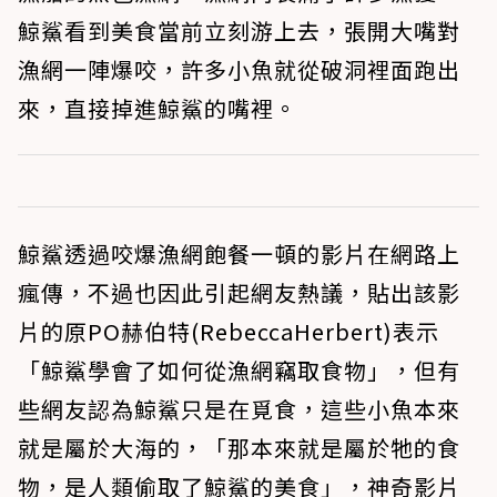
鯨鯊看到美食當前立刻游上去，張開大嘴對
漁網一陣爆咬，許多小魚就從破洞裡面跑出
來，直接掉進鯨鯊的嘴裡。
鯨鯊透過咬爆漁網飽餐一頓的影片在網路上
瘋傳，不過也因此引起網友熱議，貼出該影
片的原PO赫伯特(RebeccaHerbert)表示
「鯨鯊學會了如何從漁網竊取食物」，但有
些網友認為鯨鯊只是在覓食，這些小魚本來
就是屬於大海的，「那本來就是屬於牠的食
物，是人類偷取了鯨鯊的美食」，神奇影片