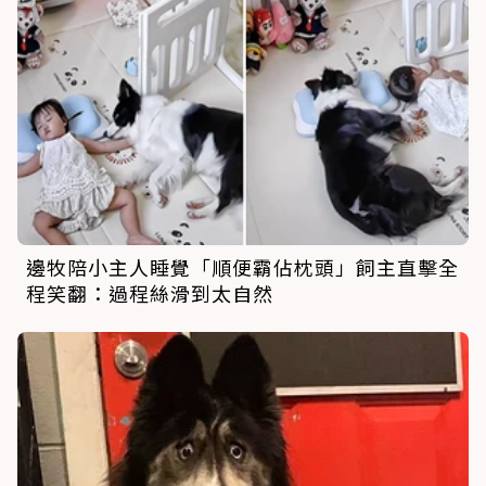
邊牧陪小主人睡覺「順便霸佔枕頭」飼主直擊全
程笑翻：過程絲滑到太自然