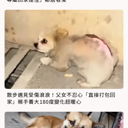
散步遇見受傷浪浪！父女不忍心「直接打包回
家」親手養大180度變化超暖心