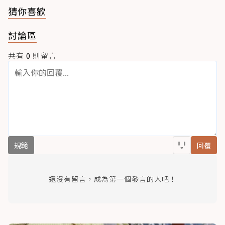
猜你喜歡
討論區
共有
0
則留言
規範
回覆
還沒有留言，成為第一個發言的人吧！