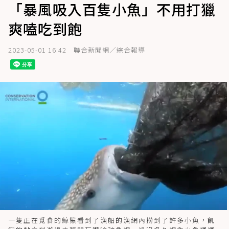
「暴風吸入百隻小魚」不用打獵
爽嗑吃到飽
2023-05-01 16:42
聯合新聞網／綜合報導
一隻正在覓食的鯨鯊看到了漁船的漁網內撈到了許多小魚，飢