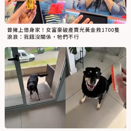
曾擁上億身家！女富豪破產賣光黃金救1700隻
浪浪：我餓沒關係，牠們不行