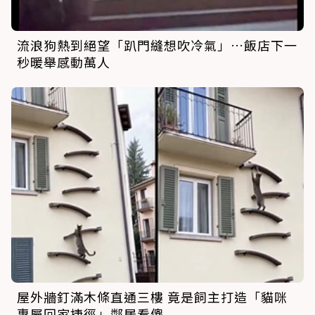
流浪狗熱到絕望「趴門縫想吹冷氣」…飯店下一
秒暖舉感動萬人
屋外牆釘滿木條直通三樓 竟是飼主打造「貓咪
專屬回家捷徑」鄰居看傻