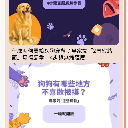
什麼時候要給狗狗穿鞋？專家揭「2惡劣路
面」最傷腳掌：4步驟無痛適應