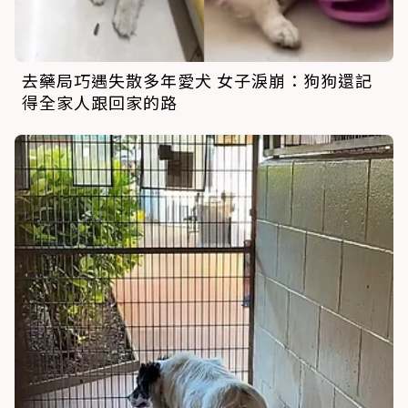
去藥局巧遇失散多年愛犬 女子淚崩：狗狗還記
得全家人跟回家的路