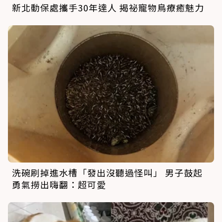
新北動保處攜手30年達人 揭祕寵物鳥療癒魅力
洗碗刷掉進水槽「發出沒聽過怪叫」 男子鼓起
勇氣撈出嗨翻：超可愛