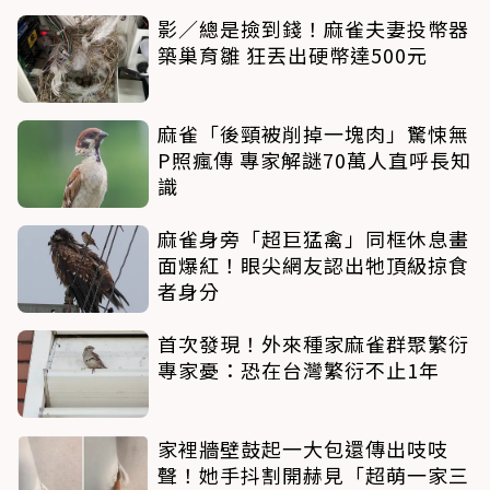
影／總是撿到錢！麻雀夫妻投幣器
築巢育雛 狂丟出硬幣達500元
麻雀「後頸被削掉一塊肉」驚悚無
P照瘋傳 專家解謎70萬人直呼長知
識
麻雀身旁「超巨猛禽」同框休息畫
面爆紅！眼尖網友認出牠頂級掠食
者身分
首次發現！外來種家麻雀群聚繁衍
專家憂：恐在台灣繁衍不止1年
家裡牆壁鼓起一大包還傳出吱吱
聲！她手抖割開赫見「超萌一家三