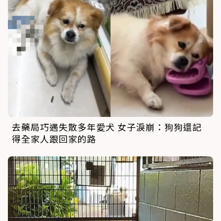
去藥局巧遇失散多年愛犬 女子淚崩：狗狗還記
得全家人跟回家的路