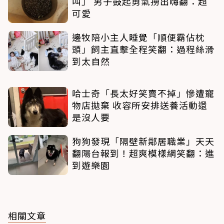
叫」 男子鼓起勇氣撈出嗨翻：超
可愛
邊牧陪小主人睡覺「順便霸佔枕
頭」飼主直擊全程笑翻：過程絲滑
到太自然
哈士奇「長太好笑賣不掉」慘遭寵
物店拋棄 收容所安排送養活動還
是沒人要
狗狗發現「隔壁新鄰居職業」天天
翻陽台報到！超爽模樣網笑翻：進
到遊樂園
相關文章