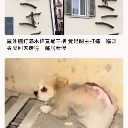
屋外牆釘滿木條直通三樓 竟是飼主打造「貓咪
專屬回家捷徑」鄰居看傻