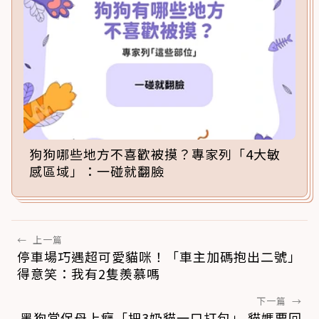
狗狗哪些地方不喜歡被摸？專家列「4大敏
感區域」：一碰就翻臉
←
上一篇
停車場巧遇超可愛貓咪！「車主加碼抱出二號」
得意笑：我有2隻羨慕嗎
下一篇
→
黑狗當保母上癮「把3奶貓一口打包」 貓媽要回