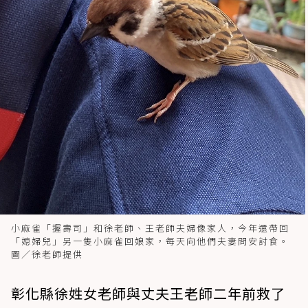
小麻雀「握壽司」和徐老師、王老師夫婦像家人，今年還帶回
「媳婦兒」另一隻小麻雀回娘家，每天向他們夫妻問安討食。
圖／徐老師提供
彰化縣徐姓女老師與丈夫王老師二年前救了