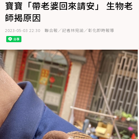
寶寶「帶老婆回來請安」 生物老
師揭原因
2023-05-03 22:30
聯合報／記者林宛諭／彰化即時報導