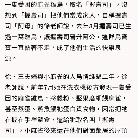
一隻受困的
麻雀
雛鳥，取名「握壽司」，沒
想到「握壽司」把他們當成家人，自稱握壽
司「阿母」的徐老師說，去年8月握壽司已生
過一窩雛鳥，讓握壽司晉升阿公，這群鳥寶
寶一直黏著不走，成了他們生活的快樂泉
源。
徐、王夫婦與小麻雀的人鳥情維繫二年，徐
老師說，前年7月她在洗衣機後方發現一隻受
困的麻雀雛鳥，將穀粉、堅果磨細餵麻雀，
甚至蒸蛋、蒸魚餵牠蛋白質食物，因常把牠
在握在手裡餵食，還給牠取名叫「握壽
司」，小麻雀後來還在他們對面鄰居的屋頂