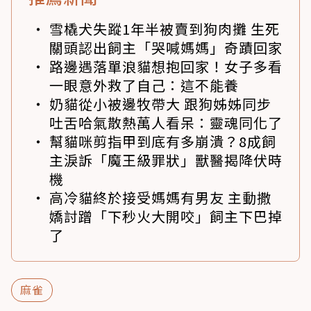
雪橇犬失蹤1年半被賣到狗肉攤 生死
關頭認出飼主「哭喊媽媽」奇蹟回家
路邊遇落單浪貓想抱回家！女子多看
一眼意外救了自己：這不能養
奶貓從小被邊牧帶大 跟狗姊姊同步
吐舌哈氣散熱萬人看呆：靈魂同化了
幫貓咪剪指甲到底有多崩潰？8成飼
主淚訴「魔王級罪狀」獸醫揭降伏時
機
高冷貓終於接受媽媽有男友 主動撒
嬌討蹭「下秒火大開咬」飼主下巴掉
了
麻雀