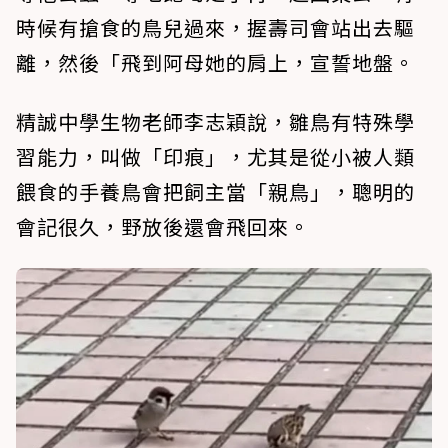
時候有搶食的鳥兒過來，握壽司會站出去驅
離，然後「飛到阿母她的肩上，宣誓地盤。
精誠中學生物老師李志穎說，雛鳥有特殊學
習能力，叫做「印痕」，尤其是從小被人類
餵食的手養鳥會把飼主當「親鳥」，聰明的
會記很久，野放後還會飛回來。