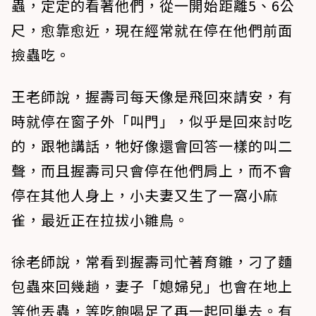
蟲，定定的看著他們，從一開始距離5、6公
尺，愈靠愈近，現在經常就在停在他們前面
撿蟲吃。
王老師說，握壽司每天像是飛回來請安，有
時就停在窗子外「叫門」，似乎是回來討吃
的，跟牠講話，牠好像還會回答一樣的叫二
聲，而且握壽司只會停在他們肩上，而不會
停在其他人身上，小夫妻又生了一窩小麻
雀，最近正在拉拔小雛鳥。
徐老師說，常看到握壽司忙著育雛，刁了麵
包蟲來回幾趟，妻子「媳婦兒」也會在地上
等他丟蟲，等吃飽喝足了再一起回巢去。有