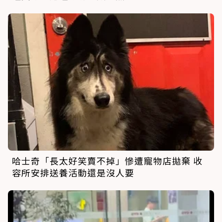
哈士奇「長太好笑賣不掉」慘遭寵物店拋棄 收
容所安排送養活動還是沒人要