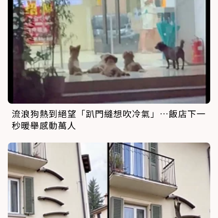
流浪狗熱到絕望「趴門縫想吹冷氣」…飯店下一
秒暖舉感動萬人