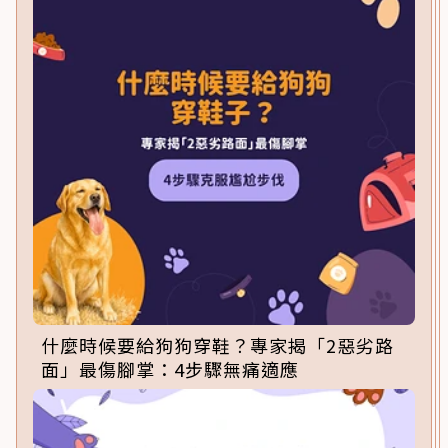
什麼時候要給狗狗穿鞋？專家揭「2惡劣路
面」最傷腳掌：4步驟無痛適應