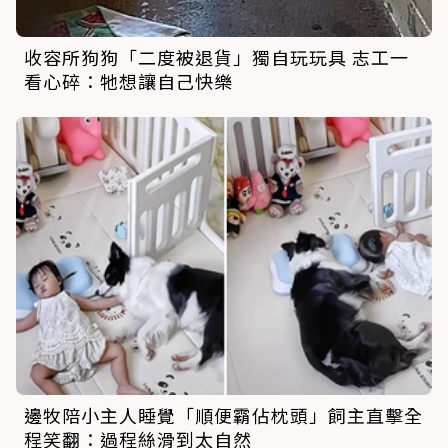
收容所狗狗「二度被退貨」獨自玩玩具 志工一
看心碎：牠想讓自己快樂
邊牧陪小主人睡覺「順便霸佔枕頭」飼主直擊全
程笑翻：過程絲滑到太自然