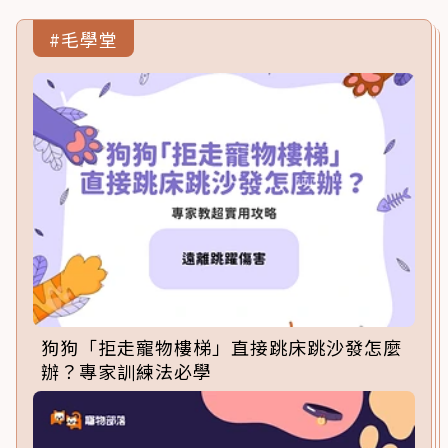
#毛學堂
狗狗「拒走寵物樓梯」直接跳床跳沙發怎麼
辦？專家訓練法必學