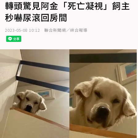
轉頭驚見阿金「死亡凝視」飼主
秒嚇尿滾回房間
2023-05-08 10:12
聯合新聞網／綜合報導