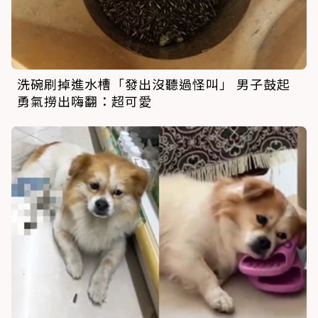
洗碗刷掉進水槽「發出沒聽過怪叫」 男子鼓起
勇氣撈出嗨翻：超可愛