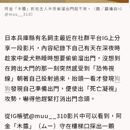
阿金「木醬」抓包主人半夜偷溜出門超不爽。（圖／翻攝自IG
@muu__310）
日本兵庫縣有名飼主最近在社群平台IG上分
享一段影片，內容紀錄下自己有天在深夜時
趁家中愛犬熟睡時想要偷偷溜出門，沒想到
在跨出大門的那一刻突然感受到「恐怖視
線」朝著自己投射過來，抬頭一看才發現
狗
狗
發現自己準備出門，便使出「死亡凝視」
攻勢，嚇得他趕緊打消出門念頭。
從IG帳號@muu__310影片中可以看到，阿
金「木醬」（ムー）守在樓梯口探出一顆