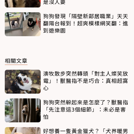
是沒人要
狗狗發現「隔壁新鄰居職業」天天
翻陽台報到！超爽模樣網笑翻：進
到遊樂園
相關文章
澳牧散步突然轉頭「對主人燦笑放
電」！獸醫指不是巧合：真相超窩
心
狗狗突然躲起來是怎麼了？獸醫指
「先注意這3個細節」：未必是害
怕
好想養一隻黃金獵犬？「犬界暖男