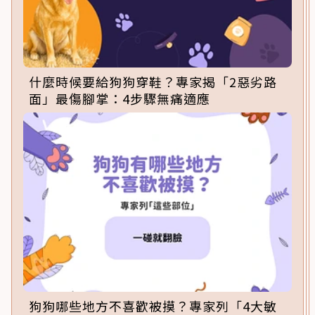
什麼時候要給狗狗穿鞋？專家揭「2惡劣路
面」最傷腳掌：4步驟無痛適應
狗狗哪些地方不喜歡被摸？專家列「4大敏