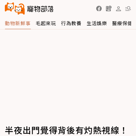
動物新鮮事
毛起來玩
行為教養
生活娛樂
醫療保健
半夜出門覺得背後有灼熱視線！