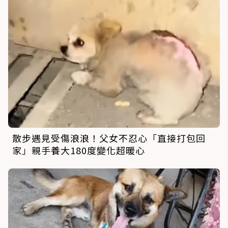
散步遇見受傷浪浪！父女不忍心「直接打包回
家」親手養大180度變化超暖心