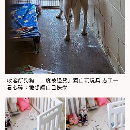
收容所狗狗「二度被退貨」獨自玩玩具 志工一
看心碎：牠想讓自己快樂