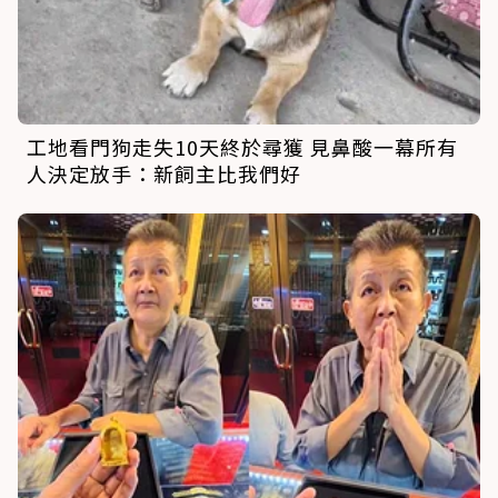
工地看門狗走失10天終於尋獲 見鼻酸一幕所有
人決定放手：新飼主比我們好