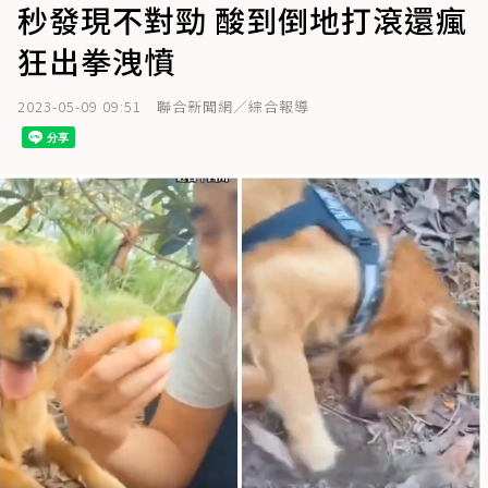
秒發現不對勁 酸到倒地打滾還瘋
狂出拳洩憤
2023-05-09 09:51
聯合新聞網／綜合報導