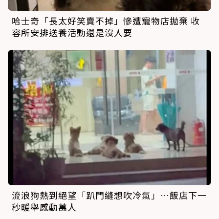
哈士奇「長太好笑賣不掉」慘遭寵物店拋棄 收
容所安排送養活動還是沒人要
流浪狗熱到絕望「趴門縫想吹冷氣」…飯店下一
秒暖舉感動萬人