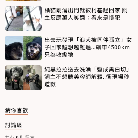
橘貓剛溜出門就被柯基趕回家 飼
主反應萬人笑翻：看來是慣犯
出去玩發現「浪犬被同伴孤立」女
子回家越想越難過...飆車4500km
只為收編牠
純黑拉拉送去洗澡「變成黑白切」
飼主不想聽美容師解釋..衝現場秒
道歉
猜你喜歡
討論區
共有
0
則留言