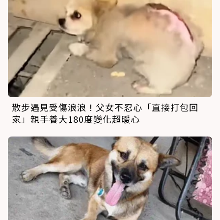
散步遇見受傷浪浪！父女不忍心「直接打包回
家」親手養大180度變化超暖心