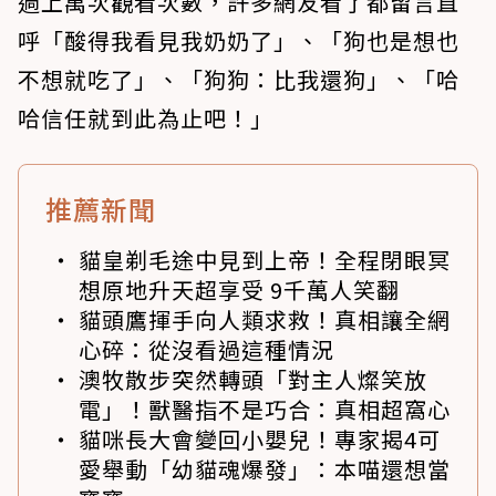
過上萬次觀看次數，許多網友看了都留言直
呼「酸得我看見我奶奶了」、「狗也是想也
不想就吃了」、「狗狗：比我還狗」、「哈
哈信任就到此為止吧！」
推薦新聞
貓皇剃毛途中見到上帝！全程閉眼冥
想原地升天超享受 9千萬人笑翻
貓頭鷹揮手向人類求救！真相讓全網
心碎：從沒看過這種情況
澳牧散步突然轉頭「對主人燦笑放
電」！獸醫指不是巧合：真相超窩心
貓咪長大會變回小嬰兒！專家揭4可
愛舉動「幼貓魂爆發」：本喵還想當