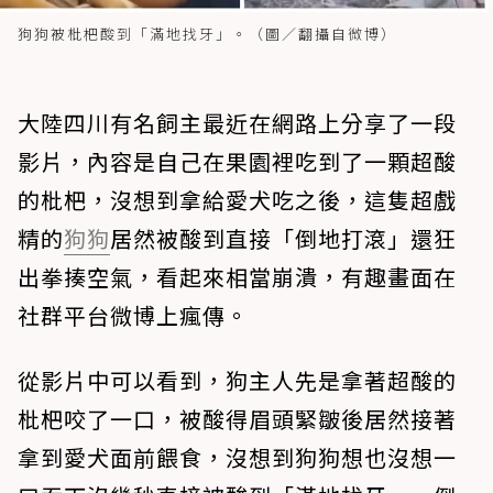
狗狗被枇杷酸到「滿地找牙」。（圖／翻攝自微博）
大陸四川有名飼主最近在網路上分享了一段
影片，內容是自己在果園裡吃到了一顆超酸
的枇杷，沒想到拿給愛犬吃之後，這隻超戲
精的
狗狗
居然被酸到直接「倒地打滾」還狂
出拳揍空氣，看起來相當崩潰，有趣畫面在
社群平台微博上瘋傳。
從影片中可以看到，狗主人先是拿著超酸的
枇杷咬了一口，被酸得眉頭緊皺後居然接著
拿到愛犬面前餵食，沒想到狗狗想也沒想一