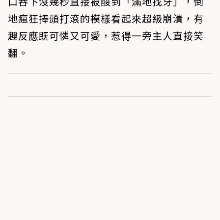
口吞下沒幾秒直接被酸到「滿地找牙」，倒
地瘋狂捧頭打滾的模樣看起來超級崩潰，有
趣反應既可憐又可愛，惹得一旁主人直接笑
翻。