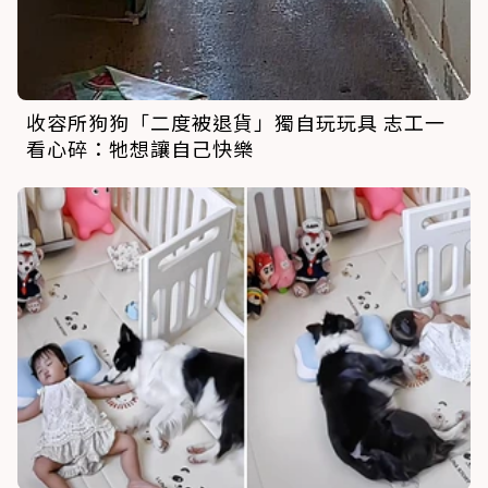
收容所狗狗「二度被退貨」獨自玩玩具 志工一
看心碎：牠想讓自己快樂