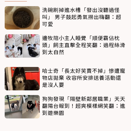
洗碗刷掉進水槽「發出沒聽過怪
叫」 男子鼓起勇氣撈出嗨翻：超
可愛
邊牧陪小主人睡覺「順便霸佔枕
頭」飼主直擊全程笑翻：過程絲滑
到太自然
哈士奇「長太好笑賣不掉」慘遭寵
物店拋棄 收容所安排送養活動還
是沒人要
狗狗發現「隔壁新鄰居職業」天天
翻陽台報到！超爽模樣網笑翻：進
到遊樂園