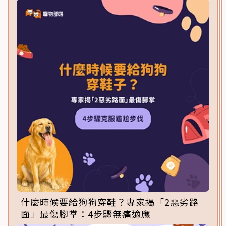
什麼時候要給狗狗穿鞋？專家揭「2惡劣路
面」最傷腳掌：4步驟無痛適應