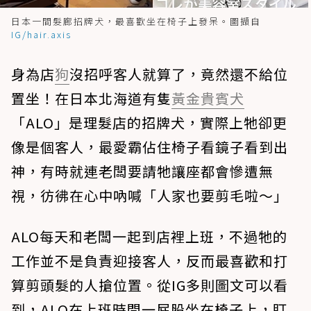
日本一間髮廊招牌犬，最喜歡坐在椅子上發呆。圖擷自
IG/hair.axis
身為店
狗
沒招呼客人就算了，竟然還不給位
置坐！在日本北海道有隻
黃金貴賓犬
「ALO」是理髮店的招牌犬，實際上牠卻更
像是個客人，最愛霸佔住椅子看鏡子看到出
神，有時就連老闆要請牠讓座都會慘遭無
視，彷彿在心中吶喊「人家也要剪毛啦～」
ALO每天和老闆一起到店裡上班，不過牠的
工作並不是負責迎接客人，反而最喜歡和打
算剪頭髮的人搶位置。從IG多則圖文可以看
到，ALO在上班時間一屁股坐在椅子上，盯