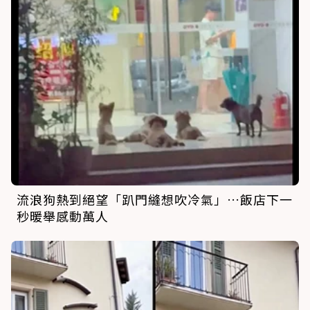
流浪狗熱到絕望「趴門縫想吹冷氣」…飯店下一
秒暖舉感動萬人