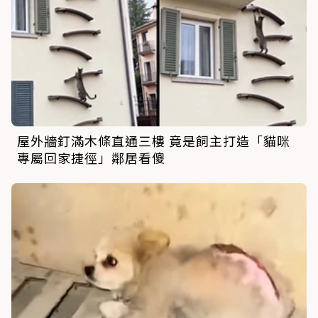
屋外牆釘滿木條直通三樓 竟是飼主打造「貓咪
專屬回家捷徑」鄰居看傻