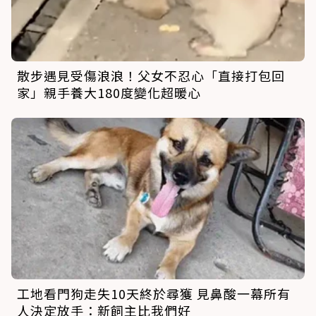
散步遇見受傷浪浪！父女不忍心「直接打包回
家」親手養大180度變化超暖心
工地看門狗走失10天終於尋獲 見鼻酸一幕所有
人決定放手：新飼主比我們好