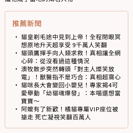
推薦新聞
貓皇剃毛途中見到上帝！全程閉眼冥
想原地升天超享受 9千萬人笑翻
貓頭鷹揮手向人類求救！真相讓全網
心碎：從沒看過這種情況
澳牧散步突然轉頭「對主人燦笑放
電」！獸醫指不是巧合：真相超窩心
貓咪長大會變回小嬰兒！專家揭4可
愛舉動「幼貓魂爆發」：本喵還想當
寶寶～
阿嬤有了新歡！橘貓專屬VIP座位被
搶走 死亡凝視笑翻百萬人