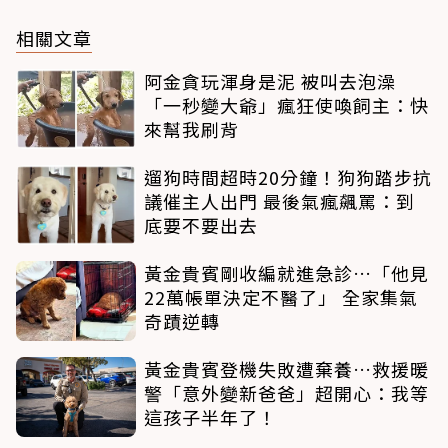
相關文章
阿金貪玩渾身是泥 被叫去泡澡
「一秒變大爺」瘋狂使喚飼主：快
來幫我刷背
遛狗時間超時20分鐘！狗狗踏步抗
議催主人出門 最後氣瘋飆罵：到
底要不要出去
黃金貴賓剛收編就進急診…「他見
22萬帳單決定不醫了」 全家集氣
奇蹟逆轉
黃金貴賓登機失敗遭棄養…救援暖
警「意外變新爸爸」超開心：我等
這孩子半年了！