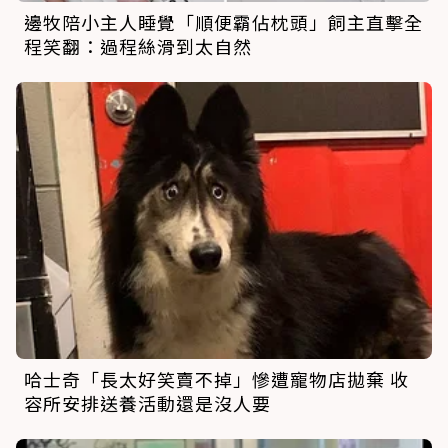
邊牧陪小主人睡覺「順便霸佔枕頭」飼主直擊全
程笑翻：過程絲滑到太自然
哈士奇「長太好笑賣不掉」慘遭寵物店拋棄 收
容所安排送養活動還是沒人要