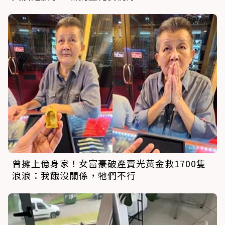
曾擁上億身家！女富豪破產賣光黃金救1700隻
浪浪：我餓沒關係，牠們不行