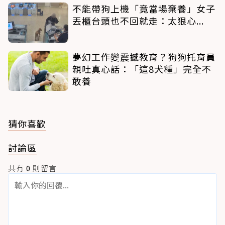
不能帶狗上機「竟當場棄養」女子
丟櫃台頭也不回就走：太狠心...
夢幻工作變震撼教育？狗狗托育員
親吐真心話：「這8犬種」完全不
敢養
猜你喜歡
討論區
共有
0
則留言