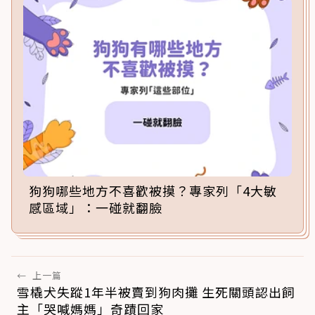
狗狗哪些地方不喜歡被摸？專家列「4大敏
感區域」：一碰就翻臉
←
上一篇
雪橇犬失蹤1年半被賣到狗肉攤 生死關頭認出飼
主「哭喊媽媽」奇蹟回家