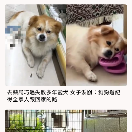
去藥局巧遇失散多年愛犬 女子淚崩：狗狗還記
得全家人跟回家的路