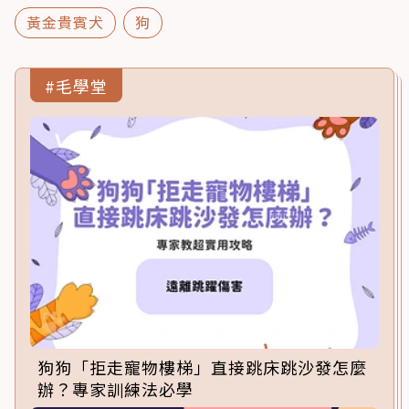
黃金貴賓犬
狗
#毛學堂
狗狗「拒走寵物樓梯」直接跳床跳沙發怎麼
辦？專家訓練法必學