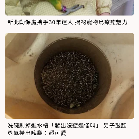
新北動保處攜手30年達人 揭祕寵物鳥療癒魅力
洗碗刷掉進水槽「發出沒聽過怪叫」 男子鼓起
勇氣撈出嗨翻：超可愛