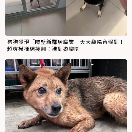
狗狗發現「隔壁新鄰居職業」天天翻陽台報到！
超爽模樣網笑翻：進到遊樂園