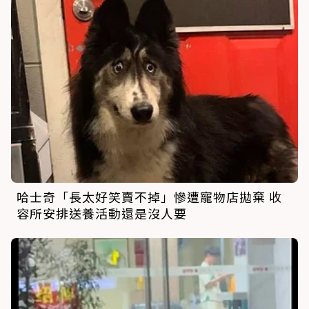
哈士奇「長太好笑賣不掉」慘遭寵物店拋棄 收
容所安排送養活動還是沒人要