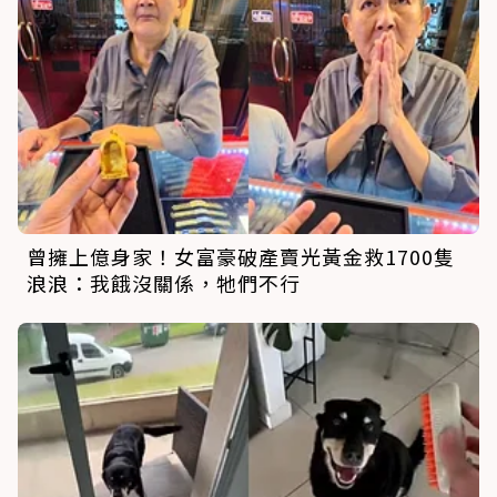
曾擁上億身家！女富豪破產賣光黃金救1700隻
浪浪：我餓沒關係，牠們不行