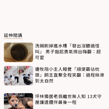
延伸閱讀
洗碗刷掉進水槽「發出沒聽過怪
叫」 男子鼓起勇氣撈出嗨翻：超
可愛
邊牧陪小主人睡覺「順便霸佔枕
頭」飼主直擊全程笑翻：過程絲滑
到太自然
坪林獨居老翁離世無人知 13犬守
屋護遺體伴最後一程