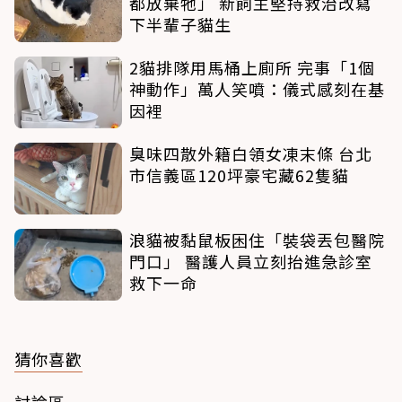
都放棄牠」 新飼主堅持救治改寫
下半輩子貓生
2貓排隊用馬桶上廁所 完事「1個
神動作」萬人笑噴：儀式感刻在基
因裡
臭味四散外籍白領女凍末條 台北
市信義區120坪豪宅藏62隻貓
浪貓被黏鼠板困住「裝袋丟包醫院
門口」 醫護人員立刻抬進急診室
救下一命
猜你喜歡