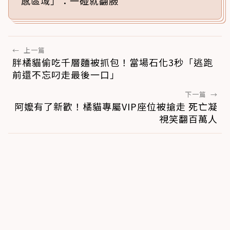
感區域」：一碰就翻臉
←
上一篇
胖橘貓偷吃千層麵被抓包！當場石化3秒「逃跑
前還不忘叼走最後一口」
下一篇
→
阿嬤有了新歡！橘貓專屬VIP座位被搶走 死亡凝
視笑翻百萬人