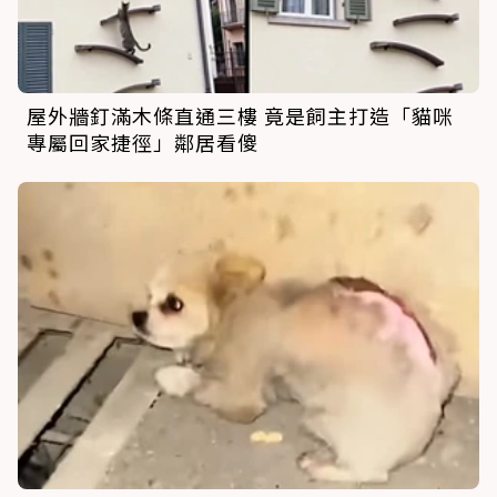
屋外牆釘滿木條直通三樓 竟是飼主打造「貓咪
專屬回家捷徑」鄰居看傻