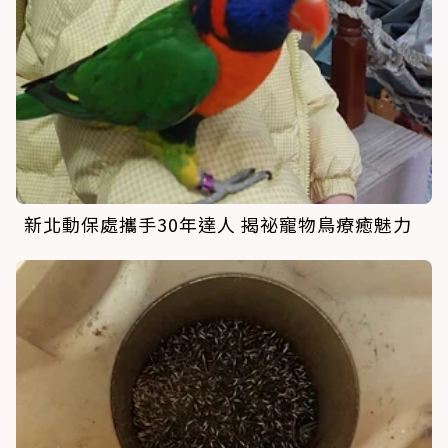
新北動保處攜手30年達人 揭祕寵物鳥療癒魅力