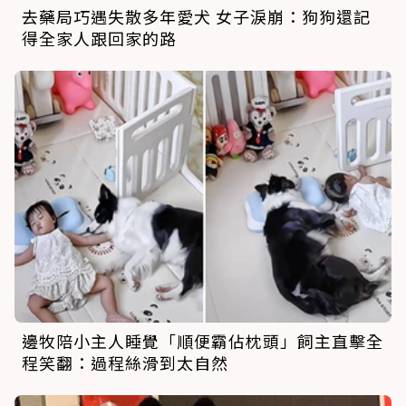
去藥局巧遇失散多年愛犬 女子淚崩：狗狗還記
得全家人跟回家的路
邊牧陪小主人睡覺「順便霸佔枕頭」飼主直擊全
程笑翻：過程絲滑到太自然