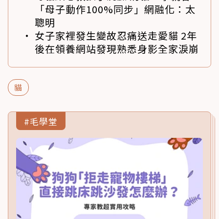
「母子動作100%同步」網融化：太
聰明
女子家裡發生變故忍痛送走愛貓 2年
後在領養網站發現熟悉身影全家淚崩
貓
#毛學堂