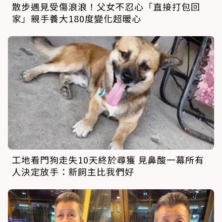
散步遇見受傷浪浪！父女不忍心「直接打包回
家」親手養大180度變化超暖心
工地看門狗走失10天終於尋獲 見鼻酸一幕所有
人決定放手：新飼主比我們好