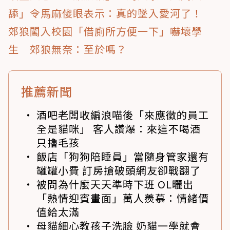
舔」令馬麻傻眼表示：真的墜入愛河了！
郊狼闖入校園「借廁所方便一下」嚇壞學
生 郊狼無奈：至於嗎？
推薦新聞
酒吧老闆收編浪喵後「來應徵的員工
全是貓咪」 客人讚爆：來這不喝酒
只擼毛孩
飯店「狗狗陪睡員」當隨身管家還有
罐罐小費 訂房搶破頭網友卻戰翻了
被問為什麼天天準時下班 OL曬出
「熱情迎賓畫面」萬人羨慕：情緒價
值給太滿
母貓細心教孩子洗臉 奶貓一學就會