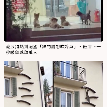
流浪狗熱到絕望「趴門縫想吹冷氣」…飯店下一
秒暖舉感動萬人