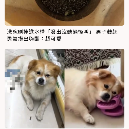
洗碗刷掉進水槽「發出沒聽過怪叫」 男子鼓起
勇氣撈出嗨翻：超可愛