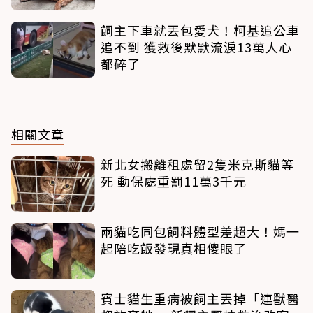
飼主下車就丟包愛犬！柯基追公車
追不到 獲救後默默流淚13萬人心
都碎了
相關文章
新北女搬離租處留2隻米克斯貓等
死 動保處重罰11萬3千元
兩貓吃同包飼料體型差超大！媽一
起陪吃飯發現真相傻眼了
賓士貓生重病被飼主丟掉「連獸醫