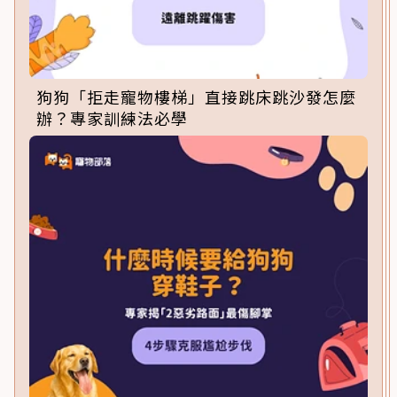
狗狗「拒走寵物樓梯」直接跳床跳沙發怎麼
辦？專家訓練法必學