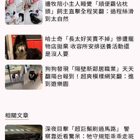
邊牧陪小主人睡覺「順便霸佔枕
頭」飼主直擊全程笑翻：過程絲滑
到太自然
哈士奇「長太好笑賣不掉」慘遭寵
物店拋棄 收容所安排送養活動還
是沒人要
狗狗發現「隔壁新鄰居職業」天天
翻陽台報到！超爽模樣網笑翻：進
到遊樂園
相關文章
深夜目擊「超巨鬃刷過馬路」 警
察靠近看驚呆：牠守規矩乖乖走斑