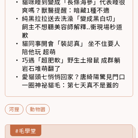
貓咪睡到變成「長條海參」代表睡很
爽嗎？獸醫提醒：暗藏1種不適
純黑拉拉送去洗澡「變成黑白切」
飼主不想聽美容師解釋..衝現場秒道
歉
貓同事開會「裝認真」 坐不住要人
陪他玩 超萌
巧遇「超肥軟」野生土撥鼠 成群躺
岩石堆萌翻了
愛貓頭七悄悄回家？唐綺陽驚見門口
一圈神祕貓毛：第七天真不是蓋的
河狸
動物園
#毛學堂