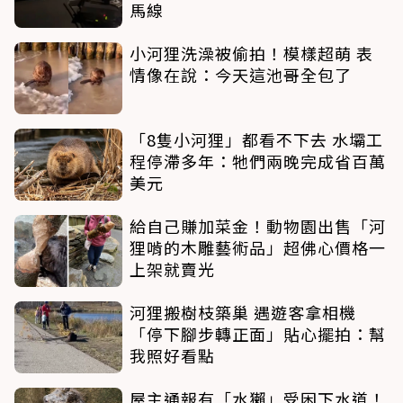
馬線
小河狸洗澡被偷拍！模樣超萌 表
情像在說：今天這池哥全包了
「8隻小河狸」都看不下去 水壩工
程停滯多年：牠們兩晚完成省百萬
美元
給自己賺加菜金！動物園出售「河
狸啃的木雕藝術品」超佛心價格一
上架就賣光
河狸搬樹枝築巢 遇遊客拿相機
「停下腳步轉正面」貼心擺拍：幫
我照好看點
屋主通報有「水獺」受困下水道！