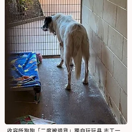
收容所狗狗「二度被退貨」獨自玩玩具 志工一