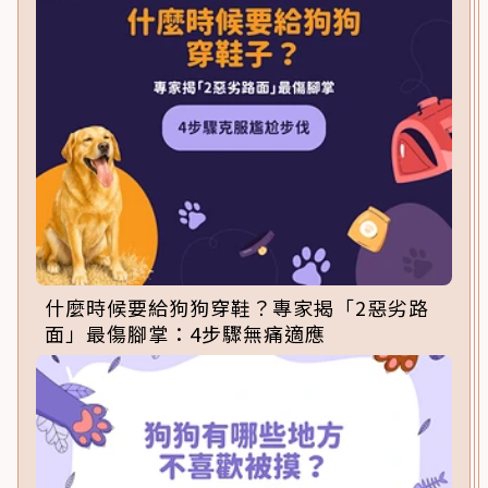
什麼時候要給狗狗穿鞋？專家揭「2惡劣路
面」最傷腳掌：4步驟無痛適應