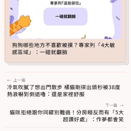
狗狗哪些地方不喜歡被摸？專家列「4大敏
感區域」：一碰就翻臉
←
上一篇
冷氣吹膩了想出門散步 橘貓剛探出頭秒被38度
熱浪嚇到倒退嚕：還是家裡舒服
下一篇
→
貓咪拒絕跟你同寢別難過！分房睡反而有「5大
超讚好處」：作夢都會笑