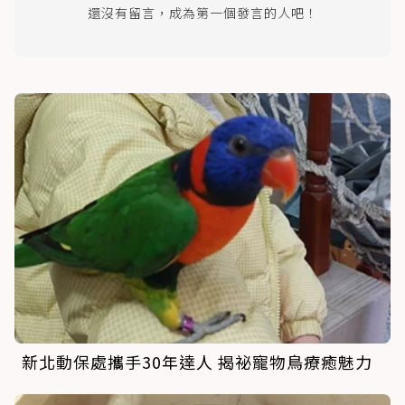
還沒有留言，成為第一個發言的人吧！
新北動保處攜手30年達人 揭祕寵物鳥療癒魅力