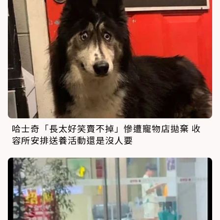
哈士奇「長太好笑賣不掉」慘遭寵物店拋棄 收
容所安排送養活動還是沒人要