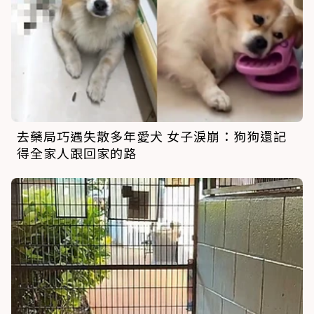
去藥局巧遇失散多年愛犬 女子淚崩：狗狗還記
得全家人跟回家的路