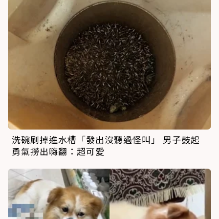
洗碗刷掉進水槽「發出沒聽過怪叫」 男子鼓起
勇氣撈出嗨翻：超可愛