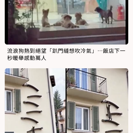
流浪狗熱到絕望「趴門縫想吹冷氣」…飯店下一
秒暖舉感動萬人