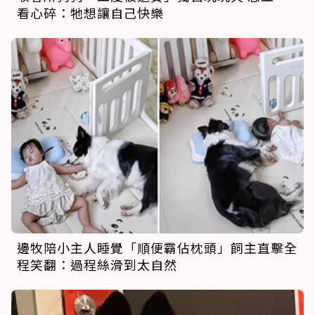
看心碎：牠想讓自己快樂
邊牧陪小主人睡覺「順便霸佔枕頭」飼主直擊全
程笑翻：過程絲滑到太自然