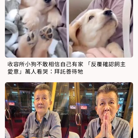
收容所小狗不敢相信自己有家 「反覆確認飼主
愛意」萬人看哭：拜託善待牠