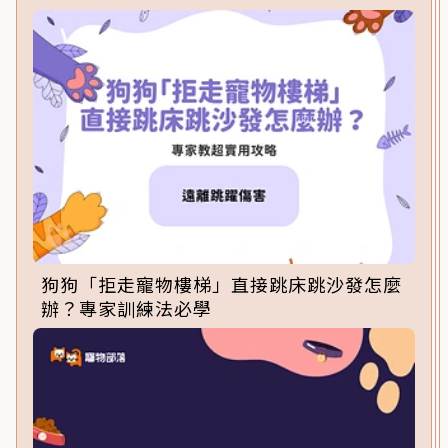
狗狗「拒走寵物樓梯」直接跳床跳沙發怎麼
辦？專家訓練法必學