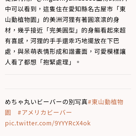
中可以看到，這隻住在愛知縣名古屋市「東
山動植物園」的美洲河狸有著圓滾滾的身
材，幾乎接近「完美圓型」的身軀看起來超
有喜感，河狸的手手還乖巧地擺放在下巴
處，與呆萌表情形成和諧畫面，可愛模樣讓
人看了都想「抱緊處理」。
めちゃ丸いビーバーの別写真
#東山動植物
園
#アメリカビーバー
pic.twitter.com/9YYYRcX4ok