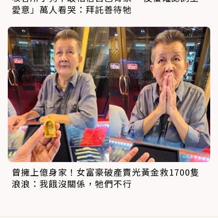
愛意」萬人看哭：拜託善待牠
曾擁上億身家！女富豪破產賣光黃金救1700隻
浪浪：我餓沒關係，牠們不行