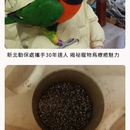
新北動保處攜手30年達人 揭祕寵物鳥療癒魅力