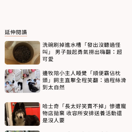
延伸閱讀
洗碗刷掉進水槽「發出沒聽過怪
叫」 男子鼓起勇氣撈出嗨翻：超
可愛
邊牧陪小主人睡覺「順便霸佔枕
頭」飼主直擊全程笑翻：過程絲滑
到太自然
哈士奇「長太好笑賣不掉」慘遭寵
物店拋棄 收容所安排送養活動還
是沒人要