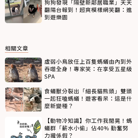
狗狗發現「隔壁新鄰居職業」天天
翻陽台報到！超爽模樣網笑翻：進
到遊樂園
相關文章
虛弱小鳥放任上百隻螞蟻由內到外
吞噬全身！專家笑：在享受五星級
SPA
食蟻獸分裂出「細長貓熊頭」雙頭
一起狂嗑螞蟻！遊客看呆：這是什
麼新變種？
【動物冷知識】你工作我閒晃！螞
蟻群「薪水小偷」佔40% 勤奮努
力攏係假？