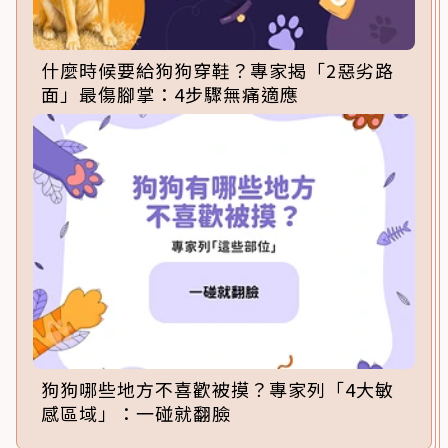
什麼時候要給狗狗穿鞋？專家揭「2惡劣路
面」最傷腳掌：4步驟無痛適應
狗狗哪些地方不喜歡被摸？專家列「4大敏
感區域」：一碰就翻臉