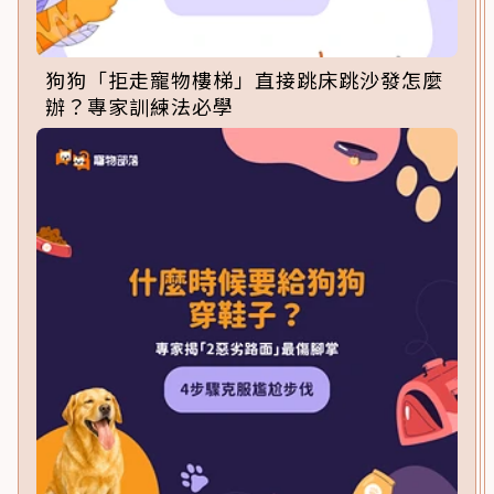
狗狗「拒走寵物樓梯」直接跳床跳沙發怎麼
辦？專家訓練法必學