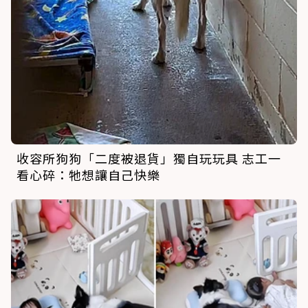
收容所狗狗「二度被退貨」獨自玩玩具 志工一
看心碎：牠想讓自己快樂