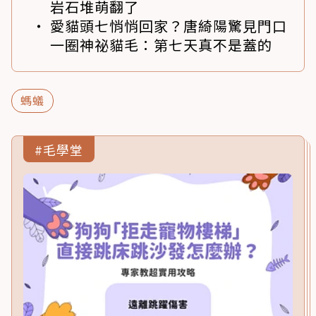
岩石堆萌翻了
愛貓頭七悄悄回家？唐綺陽驚見門口
一圈神祕貓毛：第七天真不是蓋的
螞蟻
#毛學堂