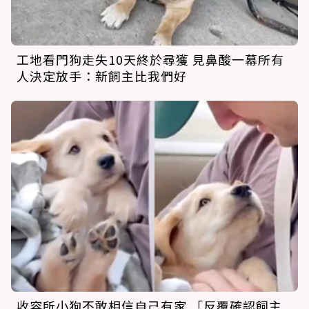
工地看門狗走失10天終於尋獲 見鼻酸一幕所有
人決定放手：新飼主比我們好
收容所小狗不敢相信自己有家 「反覆確認飼主