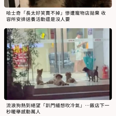
哈士奇「長太好笑賣不掉」慘遭寵物店拋棄 收
容所安排送養活動還是沒人要
流浪狗熱到絕望「趴門縫想吹冷氣」…飯店下一
秒暖舉感動萬人