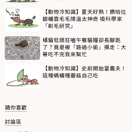
【動物冷知識】夏天好熱！撒哈拉
銀蟻靠毛毛降溫太神奇 吸科學家
「剃毛研究」
橘貓低頭狂嗑午餐貓糧卻長腳跑
了？竟是被「路過小偷」摸走：大
哥吃不完我來幫忙
【動物冷知識】史前開始當農夫！
這種螞蟻種蘑菇自己吃
猜你喜歡
討論區