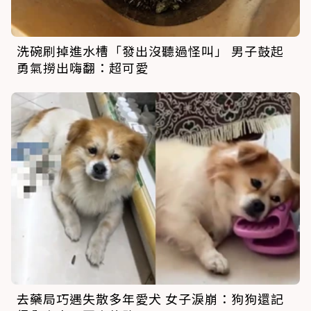
洗碗刷掉進水槽「發出沒聽過怪叫」 男子鼓起
勇氣撈出嗨翻：超可愛
去藥局巧遇失散多年愛犬 女子淚崩：狗狗還記