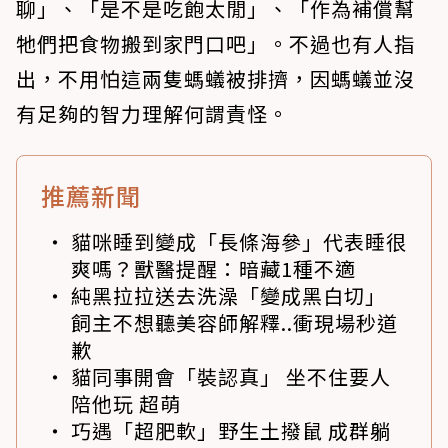
聊」、「是不是吃飽太閒」、「作為補償幫
牠們把食物搬到家門口吧」。不過也有人指
出，不用怕這兩隻螞蟻被排擠，因螞蟻並沒
有足夠的智力理解何謂責怪。
推薦新聞
貓咪睡到變成「長條海參」代表睡很
爽嗎？獸醫提醒：暗藏1種不適
純黑拉拉送去洗澡「變成黑白切」
飼主不想聽美容師解釋..衝現場秒道
歉
貓同事開會「裝認真」 坐不住要人
陪他玩 超萌
巧遇「超肥軟」野生土撥鼠 成群躺