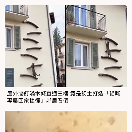
屋外牆釘滿木條直通三樓 竟是飼主打造「貓咪
專屬回家捷徑」鄰居看傻