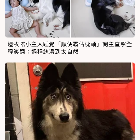
邊牧陪小主人睡覺「順便霸佔枕頭」飼主直擊全
程笑翻：過程絲滑到太自然