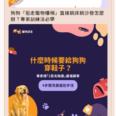
狗狗「拒走寵物樓梯」直接跳床跳沙發怎麼
辦？專家訓練法必學