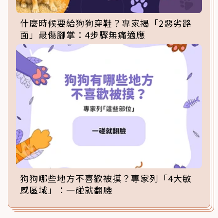
什麼時候要給狗狗穿鞋？專家揭「2惡劣路
面」最傷腳掌：4步驟無痛適應
狗狗哪些地方不喜歡被摸？專家列「4大敏
感區域」：一碰就翻臉