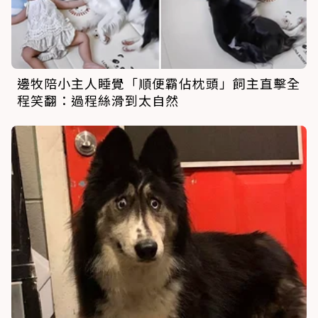
邊牧陪小主人睡覺「順便霸佔枕頭」飼主直擊全
程笑翻：過程絲滑到太自然