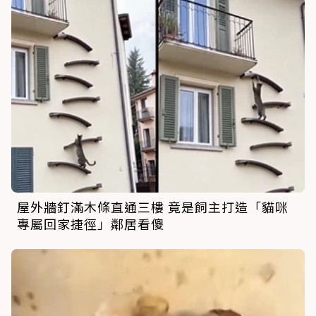
屋外牆釘滿木條直通三樓 竟是飼主打造「貓咪
專屬回家捷徑」鄰居看傻