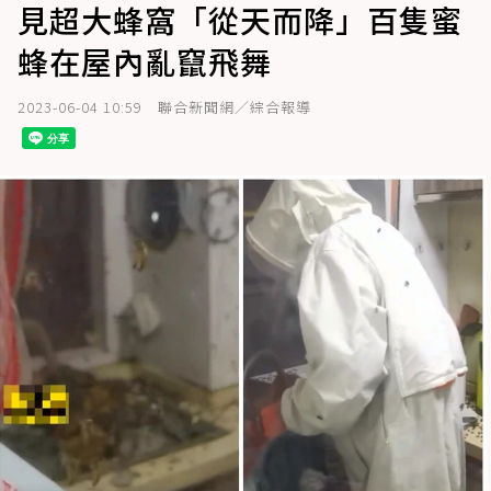
見超大蜂窩「從天而降」百隻蜜
蜂在屋內亂竄飛舞
2023-06-04 10:59
聯合新聞網／綜合報導