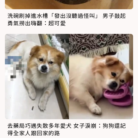
洗碗刷掉進水槽「發出沒聽過怪叫」 男子鼓起
勇氣撈出嗨翻：超可愛
去藥局巧遇失散多年愛犬 女子淚崩：狗狗還記
得全家人跟回家的路