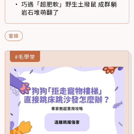
巧遇「超肥軟」野生土撥鼠 成群躺
岩石堆萌翻了
蜜蜂
#毛學堂