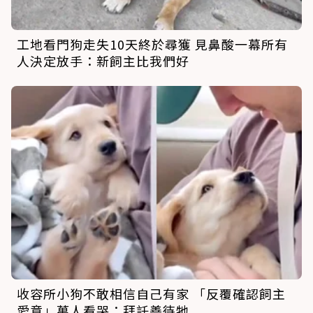
工地看門狗走失10天終於尋獲 見鼻酸一幕所有
人決定放手：新飼主比我們好
收容所小狗不敢相信自己有家 「反覆確認飼主
愛意」萬人看哭：拜託善待牠