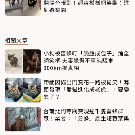
翻陽台報到！超爽模樣網笑翻：進
到遊樂園
相關文章
小狗被蜜蜂叮「臉腫成包子」淪全
網笑柄 夫妻覺得不單純驅車
300km揭真相
帶緬因貓出門賞花一路被偷笑！轉
頭發現「愛貓進化成老虎」：要變
異了？
台南北門寺廟突現逾千隻蜜蜂群
聚！業者：「分蜂」產生短暫聚集