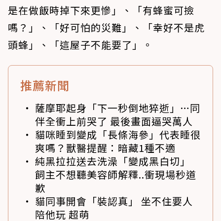
是在做飯時掉下來更慘」、「有蜂蜜可撿
嗎？」、「好可怕的災難」、「幸好不是虎
頭蜂」、「這屋子不能要了」。
推薦新聞
薩摩耶起身「下一秒倒地猝逝」…同
伴全衝上前哭了 最後畫面逼哭萬人
貓咪睡到變成「長條海參」代表睡很
爽嗎？獸醫提醒：暗藏1種不適
純黑拉拉送去洗澡「變成黑白切」
飼主不想聽美容師解釋..衝現場秒道
歉
貓同事開會「裝認真」 坐不住要人
陪他玩 超萌