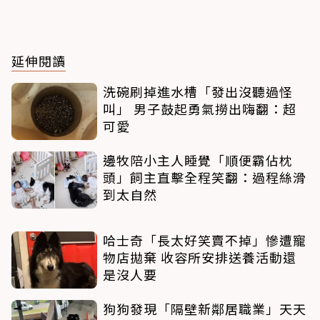
延伸閱讀
洗碗刷掉進水槽「發出沒聽過怪
叫」 男子鼓起勇氣撈出嗨翻：超
可愛
邊牧陪小主人睡覺「順便霸佔枕
頭」飼主直擊全程笑翻：過程絲滑
到太自然
哈士奇「長太好笑賣不掉」慘遭寵
物店拋棄 收容所安排送養活動還
是沒人要
狗狗發現「隔壁新鄰居職業」天天