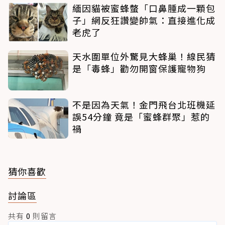
緬因貓被蜜蜂螫「口鼻腫成一顆包
子」網反狂讚變帥氣：直接進化成
老虎了
天水圍單位外驚見大蜂巢！線民猜
是「毒蜂」勸勿開窗保護寵物狗
不是因為天氣！金門飛台北班機延
誤54分鐘 竟是「蜜蜂群聚」惹的
禍
猜你喜歡
討論區
共有
0
則留言