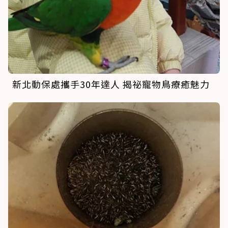
新北動保處攜手30年達人 揭祕寵物鳥療癒魅力