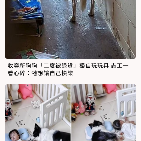
收容所狗狗「二度被退貨」獨自玩玩具 志工一
看心碎：牠想讓自己快樂