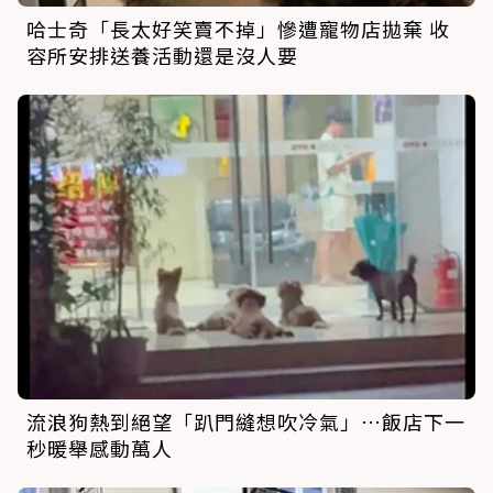
哈士奇「長太好笑賣不掉」慘遭寵物店拋棄 收
容所安排送養活動還是沒人要
流浪狗熱到絕望「趴門縫想吹冷氣」…飯店下一
秒暖舉感動萬人