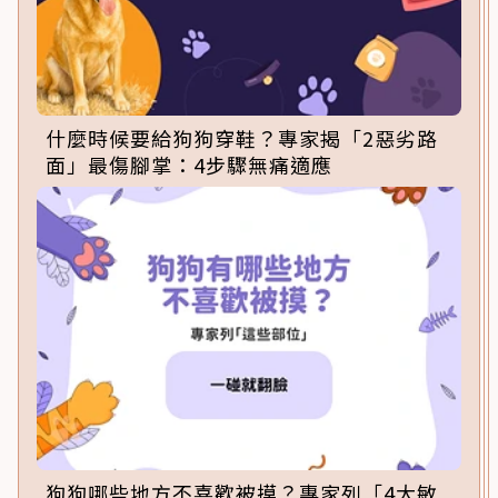
什麼時候要給狗狗穿鞋？專家揭「2惡劣路
面」最傷腳掌：4步驟無痛適應
狗狗哪些地方不喜歡被摸？專家列「4大敏