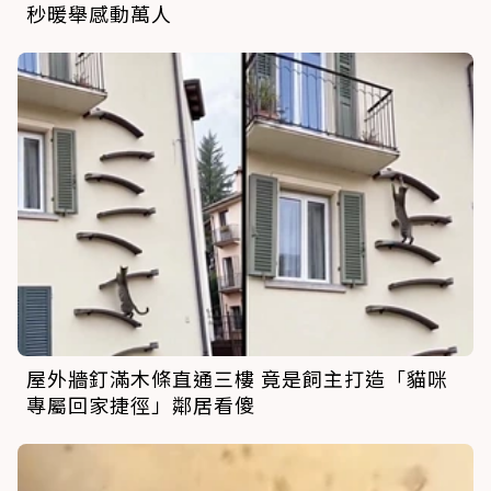
秒暖舉感動萬人
屋外牆釘滿木條直通三樓 竟是飼主打造「貓咪
專屬回家捷徑」鄰居看傻