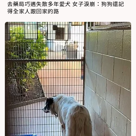
去藥局巧遇失散多年愛犬 女子淚崩：狗狗還記
得全家人跟回家的路