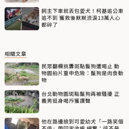
飼主下車就丟包愛犬！柯基追公車
追不到 獲救後默默流淚13萬人心
都碎了
相關文章
民眾翻欄挑釁斑點鬣狗遭喝止 動
物園拍片重申危險：鬣狗是肉食動
物
台北動物園斑點鬣狗再被騷擾 正
義男挺身喝斥獲讚聲
他在路邊撿到可愛幼犬「一路笑個
不停」帶回家收編 網驚：這不是