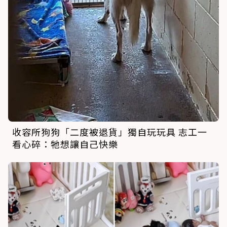
收容所狗狗「二度被退貨」獨自玩玩具 志工一
看心碎：牠想讓自己快樂