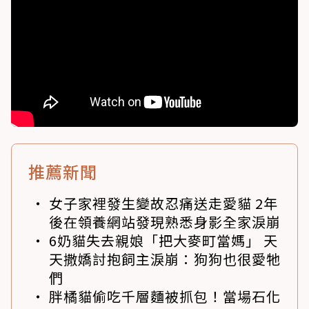
推薦新聞
女子家裡發生變故忍痛送走愛貓 2年
後在領養網站發現熟悉身影全家淚崩
6奶貓失去親娘「把大麥町當媽」 天
天撒嬌討抱飼主淚崩：狗狗也很愛牠
們
胖橘貓偷吃千層麵被抓包！當場石化