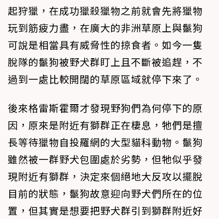
起狩獵，在成功獵殺獵物之前就會先將獵物
玩到筋疲力盡，在廣大的非洲草原上與鬣狗
可說是相當具有威脅性的掠食者。如今一隻
脫隊的鬣狗被野犬群盯上且不斷被追趕，不
過到一處比較開闊的草原區域就停下來了。
後來格雷斯霍爾才發現野狗們為何停下的原
因，原來是附近有獅群正在棲息，牠們是擅
長等待獵物自投羅網的大型貓科動物。鬣狗
雖然被一群野犬包圍處於劣勢，但牠似乎發
現附近有獅群，決定來個絕地大反攻以擺脫
目前的狀態，鬣狗故意迎向野犬們所在的位
置，但其實是想要把野犬群引到獅群附近好