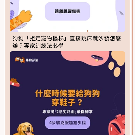
狗狗「拒走寵物樓梯」直接跳床跳沙發怎麼
辦？專家訓練法必學