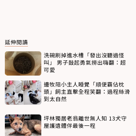
延伸閱讀
洗碗刷掉進水槽「發出沒聽過怪
叫」 男子鼓起勇氣撈出嗨翻：超
可愛
邊牧陪小主人睡覺「順便霸佔枕
頭」飼主直擊全程笑翻：過程絲滑
到太自然
坪林獨居老翁離世無人知 13犬守
屋護遺體伴最後一程