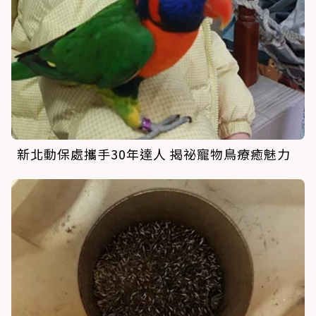
新北動保處攜手30年達人 揭祕寵物鳥療癒魅力