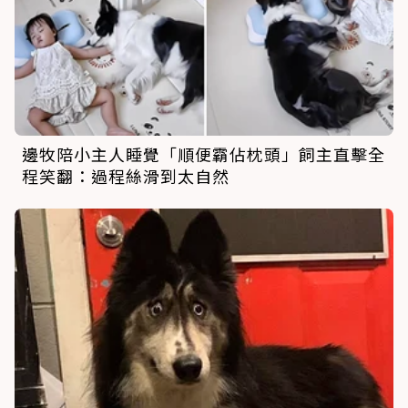
邊牧陪小主人睡覺「順便霸佔枕頭」飼主直擊全
程笑翻：過程絲滑到太自然