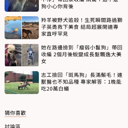
狗小心你背後
羚羊被野犬追殺！生死瞬間路過獅
子英勇救下美食 結局超展開連專
家直呼罕見
她在路邊撿到「瘦弱小鬣狗」帶回
收編 2個月後蛻變成長髮飄逸大美
女
志工撿回「斑馬狗」長滿鬃毛！連
獸醫也不知品種 專家解答：1晚能
吃20萬白蟻
猜你喜歡
討論區