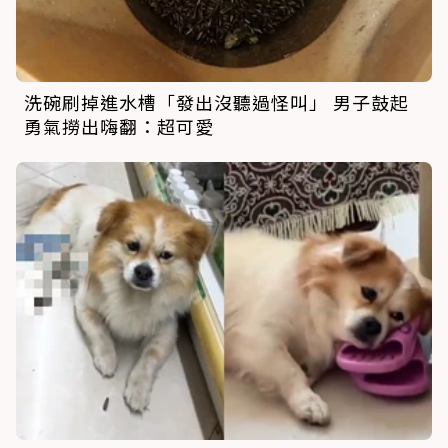
洗碗刷掉進水槽「發出沒聽過怪叫」 男子鼓起
勇氣撈出嗨翻：超可愛