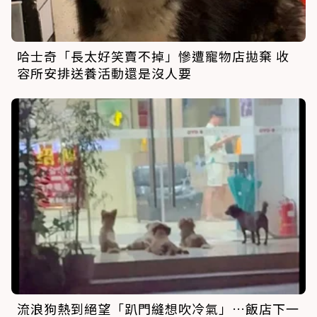
哈士奇「長太好笑賣不掉」慘遭寵物店拋棄 收
容所安排送養活動還是沒人要
流浪狗熱到絕望「趴門縫想吹冷氣」…飯店下一