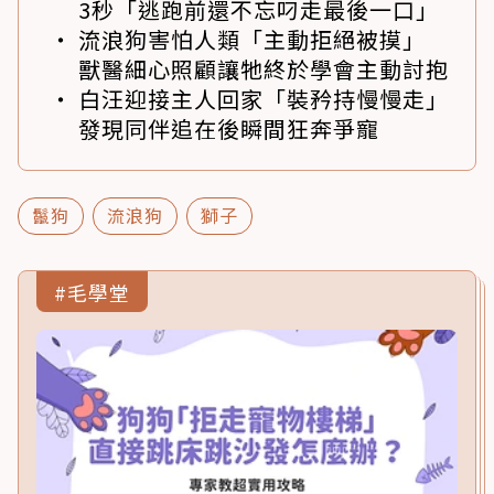
3秒「逃跑前還不忘叼走最後一口」
流浪狗害怕人類「主動拒絕被摸」
獸醫細心照顧讓牠終於學會主動討抱
白汪迎接主人回家「裝矜持慢慢走」
發現同伴追在後瞬間狂奔爭寵
鬣狗
流浪狗
獅子
#毛學堂