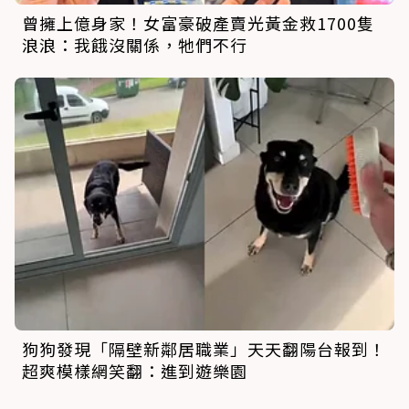
曾擁上億身家！女富豪破產賣光黃金救1700隻
浪浪：我餓沒關係，牠們不行
狗狗發現「隔壁新鄰居職業」天天翻陽台報到！
超爽模樣網笑翻：進到遊樂園