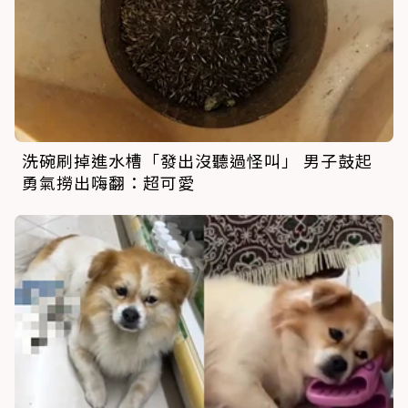
洗碗刷掉進水槽「發出沒聽過怪叫」 男子鼓起
勇氣撈出嗨翻：超可愛