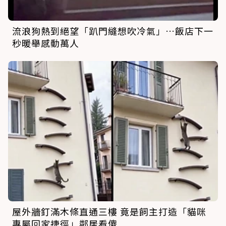
流浪狗熱到絕望「趴門縫想吹冷氣」…飯店下一
秒暖舉感動萬人
屋外牆釘滿木條直通三樓 竟是飼主打造「貓咪
專屬回家捷徑」鄰居看傻