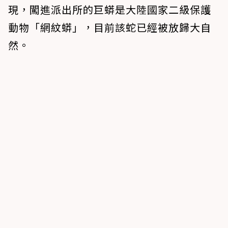
現，闖進派出所的巨蟒是大陸國家二級保護
動物「網紋蟒」，目前該蛇已經被放歸大自
然。