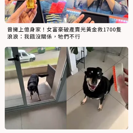
曾擁上億身家！女富豪破產賣光黃金救1700隻
浪浪：我餓沒關係，牠們不行