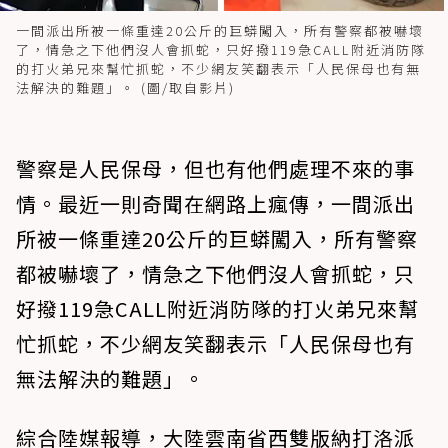
一間派出所被一條重達20公斤的巨蟒闖入，所有警察都被嚇壞
了，情急之下他們沒人會抓蛇，只好撥119急CALL附近消防隊
的打火弟兄來幫忙抓蛇，不少網友笑翻表示「人民保母也有無
法解決的難題」。 (圖/取自影片)
警察是人民保母，但也有他們處理不來的事
情。最近一則奇聞在網路上瘋傳，一間派出
所被一條重達20公斤的巨蟒闖入，所有警察
都被嚇壞了，情急之下他們沒人會抓蛇，只
好撥119急CALL附近消防隊的打火弟兄來幫
忙抓蛇，不少網友笑翻表示「人民保母也有
無法解決的難題」。
綜合陸媒報導，大陸雲南省西雙版納打洛派