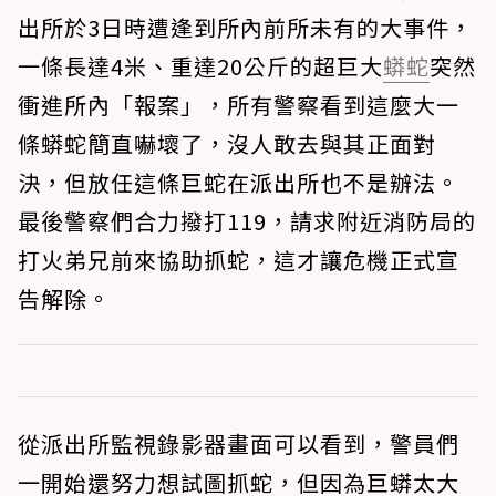
出所於3日時遭逢到所內前所未有的大事件，
一條長達4米、重達20公斤的超巨大
蟒蛇
突然
衝進所內「報案」，所有警察看到這麼大一
條蟒蛇簡直嚇壞了，沒人敢去與其正面對
決，但放任這條巨蛇在派出所也不是辦法。
最後警察們合力撥打119，請求附近消防局的
打火弟兄前來協助抓蛇，這才讓危機正式宣
告解除。
從派出所監視錄影器畫面可以看到，警員們
一開始還努力想試圖抓蛇，但因為巨蟒太大