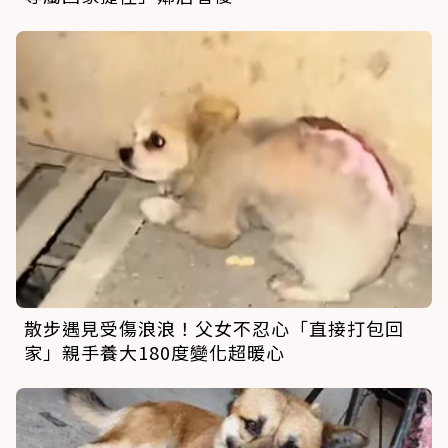
散步遇見受傷浪浪！父女不忍心「直接打包回
家」親手養大180度變化超暖心