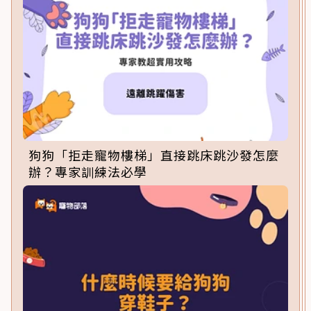
狗狗「拒走寵物樓梯」直接跳床跳沙發怎麼
辦？專家訓練法必學