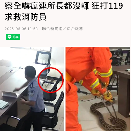
察全嚇瘋連所長都沒輒 狂打119
求救消防員
2023-06-06 11:58
聯合新聞網／綜合報導