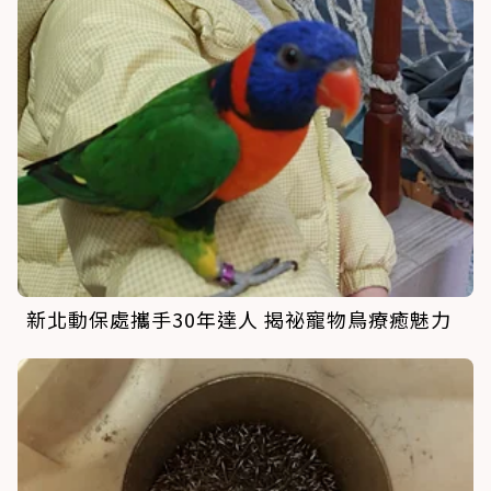
新北動保處攜手30年達人 揭祕寵物鳥療癒魅力