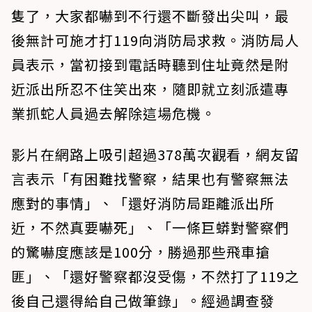
隻了，大家都嚇到不行還不斷發出尖叫，最
後無計可施才打119向消防局求救。消防局人
員表示，當初接到電話時聽到住址竟然是附
近派出所忍不住笑出來，隨即就立刻派遣專
業抓蛇人員過去解除這場危機。
影片在網路上吸引超過378萬次觀看，網友留
言表示「有困難找警察，結果也有警察無法
應對的事情」、「還好消防局距離派出所
近，不然真要嚇死」、「一條巨蟒對警察們
的驚嚇度應該是100分，勝過那些飛車搶
匪」、「還好警察都沒受傷，不然打了119之
後自己還得給自己做筆錄」。經過調查發